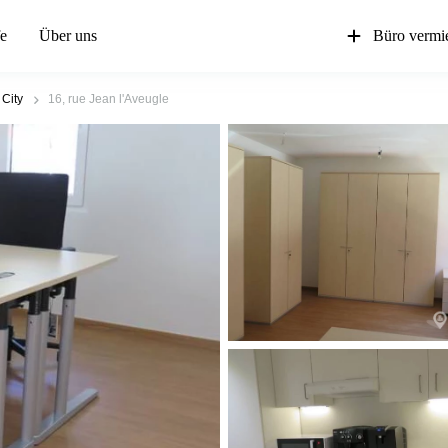
fe
Über uns
Büro vermi
City
16, rue Jean l'Aveugle