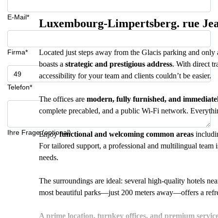
E-Mail*
Luxembourg-Limpertsberg. rue Jea
Firma*
Located just steps away from the Glacis parking and only a
boasts a
strategic and prestigious address
. With direct t
accessibility for your team and clients couldn’t be easier.
Telefon*
The offices are
modern, fully furnished, and immediate
complete precabled, and a public Wi-Fi network. Everythin
Ihre Frage (optional)
Enjoy
functional and welcoming common areas
includi
For tailored support, a professional and multilingual team 
needs.
The surroundings are ideal: several high-quality hotels ne
most beautiful parks—just 200 meters away—offers a refres
A prime location, turnkey offices, and premium service