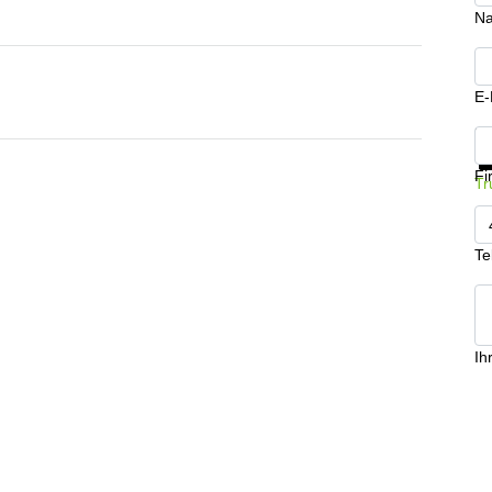
N
E-
In
Fi
Tr
Te
Ih