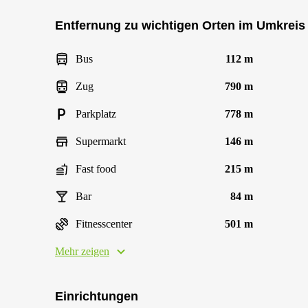
Entfernung zu wichtigen Orten im Umkreis
Bus
112 m
Zug
790 m
Parkplatz
778 m
Supermarkt
146 m
Fast food
215 m
Bar
84 m
Fitnesscenter
501 m
Mehr zeigen
Einrichtungen