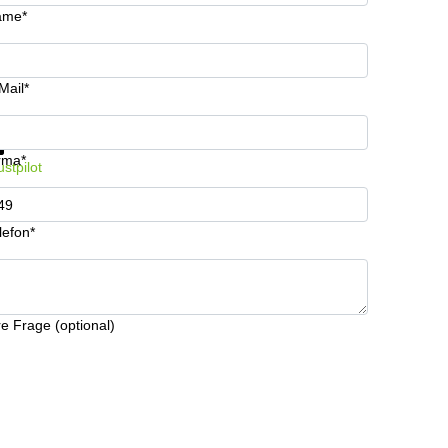
ame*
Mail*
formationen und Preise erhalten
Datenschutz
rma*
ustpilot
lefon*
re Frage (optional)