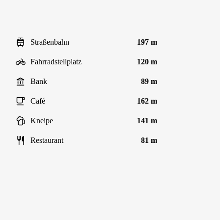
Straßenbahn
197 m
Fahrradstellplatz
120 m
Bank
89 m
Café
162 m
Kneipe
141 m
Restaurant
81 m