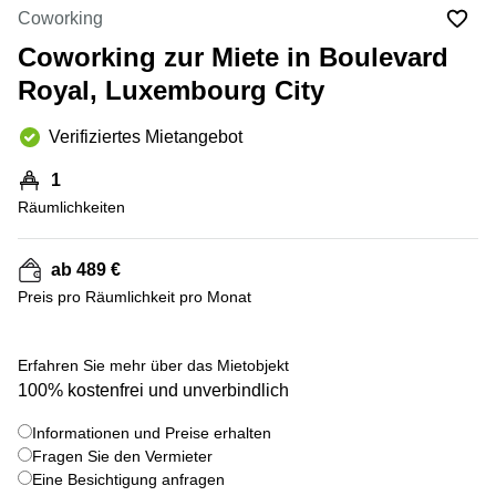
Bertrange
Coworking
Сoworking
Coworking zur Miete in Boulevard
Esch-sur-
Alzette
Royal, Luxembourg City
Сoworking
Verifiziertes Mietangebot
Sandweiler
Bureaux
1
Esch-
Räumlichkeiten
sur-
Alzette
ab 489 €
Bureaux
Sandweiler
Preis pro Räumlichkeit pro Monat
Bureaux
Luxembourg
+ 7 bilder
Erfahren Sie mehr über das Mietobjekt
100% kostenfrei und unverbindlich
Centres
d’affaires
Bertrange
Informationen und Preise erhalten
Fragen Sie den Vermieter
Centres
Eine Besichtigung anfragen
Esch-