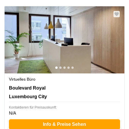
Virtuelles Büro
26, Boulevard Royal,Level 5, Luxembourg City
Boulevard Royal
Luxembourg City
Kontaktieren für Preisauskunft:
N/A
Info & Preise Sehen