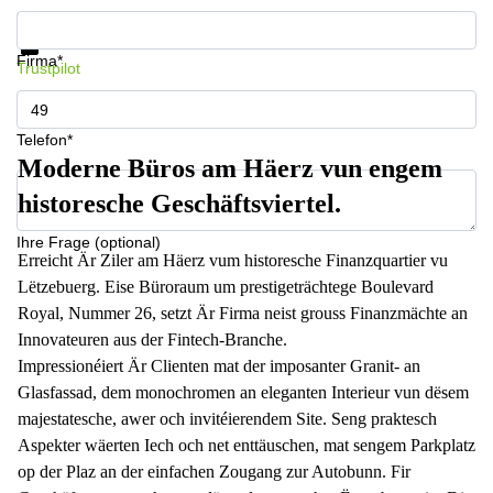
Informationen und Preise erhalten
Datenschutz
Firma*
Trustpilot
Telefon*
Moderne Büros am Häerz vun engem
historesche Geschäftsviertel.
Ihre Frage (optional)
Erreicht Är Ziler am Häerz vum historesche Finanzquartier vu
Lëtzebuerg. Eise Büroraum um prestigeträchtege Boulevard
Royal, Nummer 26, setzt Är Firma neist grouss Finanzmächte an
Innovateuren aus der Fintech-Branche.
Impressionéiert Är Clienten mat der imposanter Granit- an
Glasfassad, dem monochromen an eleganten Interieur vun dësem
majestatesche, awer och invitéierendem Site. Seng praktesch
Aspekter wäerten Iech och net enttäuschen, mat sengem Parkplatz
op der Plaz an der einfachen Zougang zur Autobunn. Fir