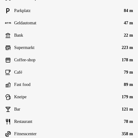
Parkplatz
84 m
Geldautomat
47 m
Bank
22 m
Supermarkt
223 m
Coffee-shop
178 m
Café
79 m
Fast food
89 m
Kneipe
179 m
Bar
121 m
Restaurant
78 m
Fitnesscenter
358 m