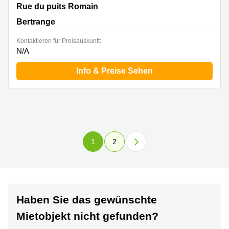
33-39 rue du Puits Romain, Bertrange
Rue du puits Romain
Bertrange
Kontaktieren für Preisauskunft:
N/A
Info & Preise Sehen
1
2
Haben Sie das gewünschte
Mietobjekt nicht gefunden?