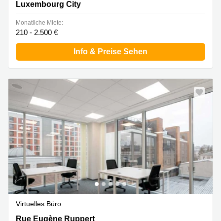
Luxembourg City
Monatliche Miete:
210 - 2.500 €
Info & Preise Sehen
Virtuelles Büro
Rue Eugène Ruppert 11, Leudelange
Rue Eugène Ruppert