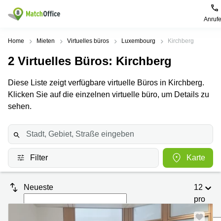
Anruf
Mieten / Vermieten
Home
Mieten
Virtuelles büros
Luxembourg
Kirchberg
2
Virtuelles Büros
: Kirchberg
Hilfe
Pages
Villes
Recherches
de
Populaires
populaires
Diese Liste zeigt verfügbare virtuelle Büros in Kirchberg.
produits
Über uns
Klicken Sie auf die einzelnen virtuelle büro, um Details zu
Luxembourg
Сoworking
Bureau
Luxembourg
sehen.
Esch-
Büro vermieten
Centre
sur-
Salle de
d’affaires
Alzette
réunion
Luxembourg
Preis
Coworking
Senningerberg
Coworking
Filter
Karte
Salles
Bertrange
Bertrange
Log-in
de
Sandweiler
réunion
Centre
Neueste
12
d'affaires
Sprache wählen
Luxembourg
Bureau
Luxembourg
pro
virtuel
Seite
Bureaux