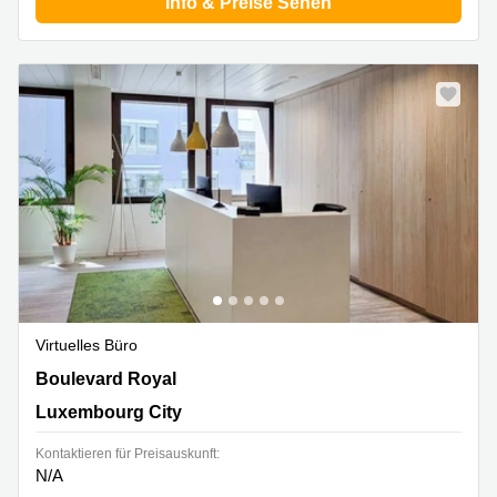
Info & Preise Sehen
Virtuelles Büro
26, Boulevard Royal,Level 5, Luxembourg City
Boulevard Royal
Luxembourg City
Kontaktieren für Preisauskunft:
N/A