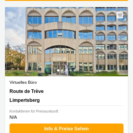
Virtuelles Büro
Route de Trève 6D,Bâtiment D, Limpertsberg
Route de Trève
Limpertsberg
Kontaktieren für Preisauskunft:
N/A
Info & Preise Sehen