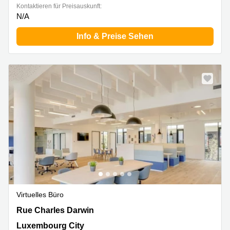
Kontaktieren für Preisauskunft:
N/A
Info & Preise Sehen
Virtuelles Büro
Rue Charles Darwin 5, Luxembourg City
Rue Charles Darwin
Luxembourg City