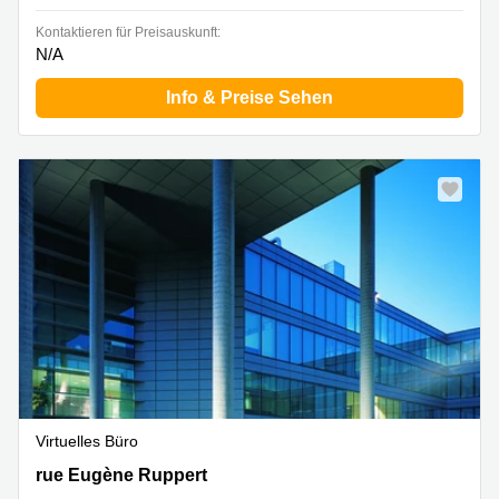
Kontaktieren für Preisauskunft:
N/A
Info & Preise Sehen
Virtuelles Büro
20 rue Eugène Ruppert, Luxembourg City
rue Eugène Ruppert