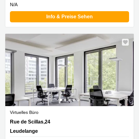
N/A
Info & Preise Sehen
Virtuelles Büro
Rue de Scillas,24, Leudelange
Rue de Scillas,24
Leudelange