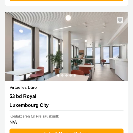
Virtuelles Büro
53 bd Royal, Luxembourg City
53 bd Royal
Luxembourg City
Kontaktieren für Preisauskunft:
N/A