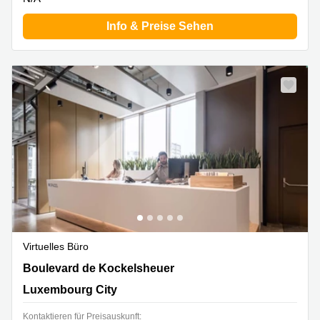
Info & Preise Sehen
Virtuelles Büro
18 Boulevard de Kockelsheuer, Luxembourg City
Boulevard de Kockelsheuer
Luxembourg City
Kontaktieren für Preisauskunft: