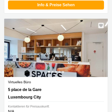
Info & Preise Sehen
Virtuelles Büro
5 place de la Gare, Luxembourg City
5 place de la Gare
Luxembourg City
Kontaktieren für Preisauskunft:
N/A