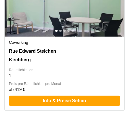
Coworking
2 Rue Edward Steichen,1<sup>er</sup> étage de
Rue Edward Steichen
l‘immeuble Oksigen, Kirchberg
Kirchberg
Räumlichkeiten:
1
Preis pro Räumlichkeit pro Monat:
ab 419 €
Info & Preise Sehen