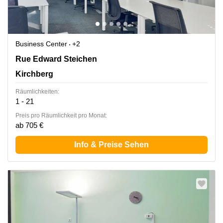
Business Center
+2
2 Rue Edward Steichen,1<sup>er</sup> étage de
Rue Edward Steichen
l‘immeuble Oksigen, Kirchberg
Kirchberg
Räumlichkeiten:
1 - 21
Preis pro Räumlichkeit pro Monat:
ab 705 €
Info & Preise Sehen