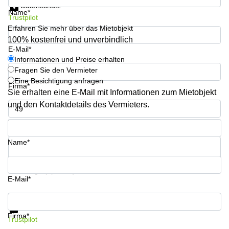
Datenschutz
sur-
Name*
Alzette
Trustpilot
Erfahren Sie mehr über das Mietobjekt
Centres
100% kostenfrei und unverbindlich
d’affaires
E-Mail*
Sandweiler
Informationen und Preise erhalten
Fragen Sie den Vermieter
Eine Besichtigung anfragen
Firma*
Sie erhalten eine E-Mail mit Informationen zum Mietobjekt
und den Kontaktdetails des Vermieters.
Telefon*
Name*
Ihre Frage (optional)
E-Mail*
Informationen und Preise erhalten
Datenschutz
Firma*
Trustpilot