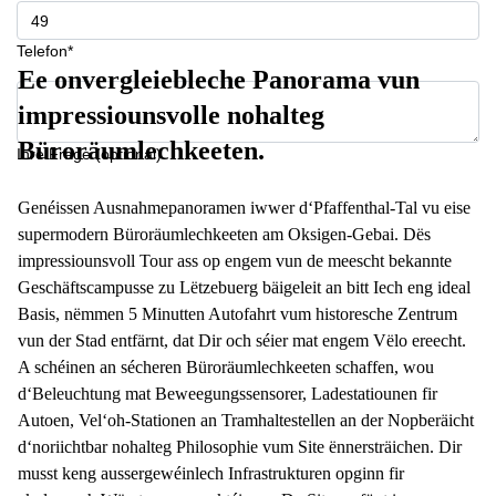
Telefon*
Ee onvergleiebleche Panorama vun
impressiounsvolle nohalteg
Büroräumlechkeeten.
Ihre Frage (optional)
Genéissen Ausnahmepanoramen iwwer d‘Pfaffenthal-Tal vu eise
supermodern Büroräumlechkeeten am Oksigen-Gebai. Dës
impressiounsvoll Tour ass op engem vun de meescht bekannte
Geschäftscampusse zu Lëtzebuerg bäigeleit an bitt Iech eng ideal
Basis, nëmmen 5 Minutten Autofahrt vum historesche Zentrum
vun der Stad entfärnt, dat Dir och séier mat engem Vëlo ereecht.
A schéinen an sécheren Büroräumlechkeeten schaffen, wou
d‘Beleuchtung mat Beweegungssensorer, Ladestatiounen fir
Autoen, Vel‘oh-Stationen an Tramhaltestellen an der Nopberäicht
d‘noriichtbar nohalteg Philosophie vum Site ënnersträichen. Dir
musst keng aussergewéinlech Infrastrukturen opginn fir