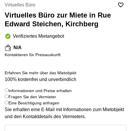
Bertrange
Virtuelles Büro
Сoworking
Virtuelles Büro zur Miete in Rue
Esch-sur-
Alzette
Edward Steichen, Kirchberg
Сoworking
Verifiziertes Mietangebot
Sandweiler
Bureaux
N/A
Esch-
Kontaktieren für Preisauskunft
sur-
Alzette
Erfahren Sie mehr über das Mietobjekt
Bureaux
Sandweiler
100% kostenfrei und unverbindlich
Bureaux
Informationen und Preise erhalten
Luxembourg
+ 8 bilder
Fragen Sie den Vermieter
Eine Besichtigung anfragen
Centres
d’affaires
Sie erhalten eine E-Mail mit Informationen zum Mietobjekt
Bertrange
und den Kontaktdetails des Vermieters.
Centres
Informationen und Preise erhalten
Esch-