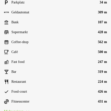
Parkplatz
34 m
Geldautomat
309 m
Bank
107 m
Supermarkt
428 m
Coffee-shop
562 m
Café
500 m
Fast food
247 m
Bar
319 m
Restaurant
224 m
Food-court
426 m
Fitnesscenter
431 m