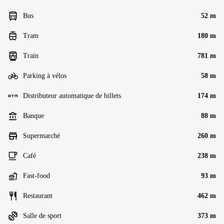
Bus
52 m
Tram
180 m
Train
781 m
Parking à vélos
58 m
Distributeur automatique de billets
174 m
Banque
88 m
Supermarché
260 m
Café
238 m
Fast-food
93 m
Restaurant
462 m
Salle de sport
373 m