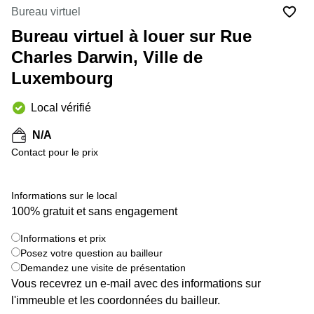
Bertrange
Bureau virtuel
Сoworking
Bureau virtuel à louer sur Rue
Esch-sur-
Alzette
Charles Darwin, Ville de
Luxembourg
Сoworking
Sandweiler
Local vérifié
Bureaux
Esch-
N/A
sur-
Alzette
Contact pour le prix
Bureaux
Sandweiler
Informations sur le local
100% gratuit et sans engagement
Bureaux
Luxembourg
+ 4 images
Informations et prix
Centres
Posez votre question au bailleur
d’affaires
Demandez une visite de présentation
Bertrange
Vous recevrez un e-mail avec des informations sur
Centres
l'immeuble et les coordonnées du bailleur.
Esch-