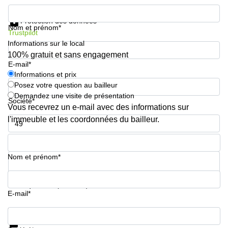
sur-
Informations et prix
Alzette
Protection des données
Nom et prénom*
Centres
Trustpilot
d’affaires
Informations sur le local
Sandweiler
100% gratuit et sans engagement
E-mail*
Informations et prix
Posez votre question au bailleur
Demandez une visite de présentation
Société*
Vous recevrez un e-mail avec des informations sur
l'immeuble et les coordonnées du bailleur.
Numéro de téléphone*
Nom et prénom*
Votre question (facultatif)
E-mail*
Informations et prix
Protection des données