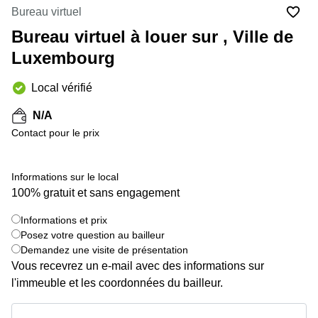
Bertrange
Bureau virtuel
Сoworking
Bureau virtuel à louer sur , Ville de
Esch-sur-
Alzette
Luxembourg
Сoworking
Local vérifié
Sandweiler
Bureaux
N/A
Esch-
Contact pour le prix
sur-
Alzette
Informations sur le local
Bureaux
Sandweiler
100% gratuit et sans engagement
Bureaux
Informations et prix
Luxembourg
+ 9 images
Posez votre question au bailleur
Demandez une visite de présentation
Centres
d’affaires
Vous recevrez un e-mail avec des informations sur
Bertrange
l'immeuble et les coordonnées du bailleur.
Centres
Informations et prix
Esch-