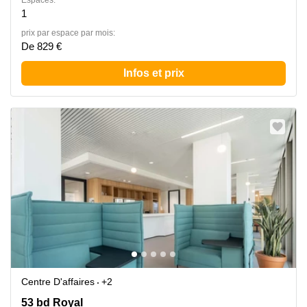
Espaces:
1
prix par espace par mois:
De 829 €
Infos et prix
Centre D'affaires
+2
53 bd Royal, Ville de Luxembourg
53 bd Royal