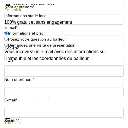
Protection des données
sur-
Nom et prénom*
Alzette
Trustpilot
Informations sur le local
Centres
100% gratuit et sans engagement
d’affaires
E-mail*
Sandweiler
Informations et prix
Posez votre question au bailleur
Demandez une visite de présentation
Société*
Vous recevrez un e-mail avec des informations sur
l'immeuble et les coordonnées du bailleur.
Numéro de téléphone*
Nom et prénom*
Votre question (facultatif)
E-mail*
Informations et prix
Protection des données
Société*
Trustpilot