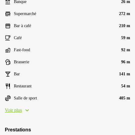
Banque
26 m
Supermarché
272 m
Bar à café
210 m
Café
59 m
Fast-food
92 m
Brasserie
96 m
Bar
141 m
Restaurant
54 m
Salle de sport
405 m
Voir plus
Prestations