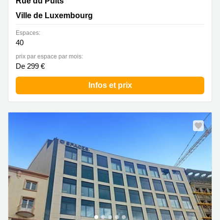
10A rue du Puits, Ville de Luxembourg
Rue du Puits
Ville de Luxembourg
Espaces:
40
prix par espace par mois:
De 299 €
Infos et prix