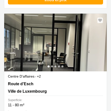
Centre D'affaires
+2
Route d'Esch 270, Ville de Luxembourg
Route d'Esch
Ville de Luxembourg
Superficie:
11 - 80 m²