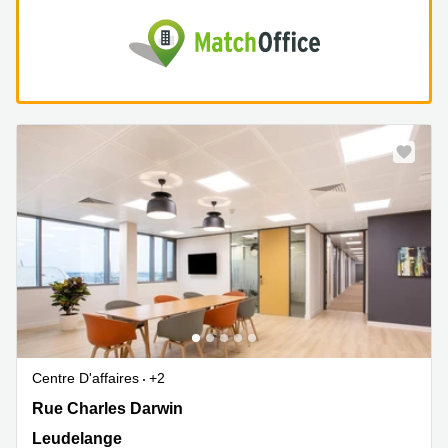
Centre D'affaires
+2
Rue Charles Darwin 5, Leudelange
Rue Charles Darwin
Leudelange