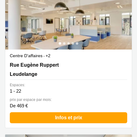
Centre D'affaires
+2
Rue Eugène Ruppert 11, Leudelange
Rue Eugène Ruppert
Leudelange
Espaces:
1 - 22
prix par espace par mois:
De 469 €
Infos et prix