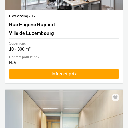
Coworking
+2
Rue Eugène Ruppert 18-20, Ville de Luxembourg
Rue Eugène Ruppert
Ville de Luxembourg
Superficie:
10 - 300 m²
Contact pour le prix:
N/A
Infos et prix