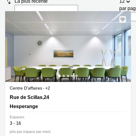
La plus récente
12
Bertrange
par pa
Сoworking
Esch-sur-
Alzette
Сoworking
Sandweiler
Bureaux
Esch-
sur-
Alzette
Bureaux
Sandweiler
Centre D'affaires
+2
Bureaux
Luxembourg
Rue de Scillas,24, Hesperange
Rue de Scillas,24
Hesperange
Centres
d’affaires
Espaces:
Bertrange
3 - 16
Centres
prix par espace par mois:
Esch-