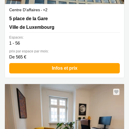
Centre D'affaires
+2
5 place de la Gare, Ville de Luxembourg
5 place de la Gare
Ville de Luxembourg
Espaces:
1 - 56
prix par espace par mois:
De 565 €
Infos et prix