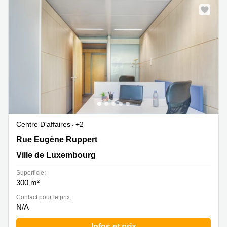
Centre D'affaires
+2
Rue Eugène Ruppert 20, Ville de Luxembourg
Rue Eugène Ruppert
Ville de Luxembourg
Superficie:
300 m²
Contact pour le prix:
N/A
Infos et prix