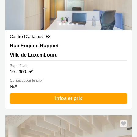
Centre D'affaires
+2
Rue Eugène Ruppert 18-20, Ville de Luxembourg
Rue Eugène Ruppert
Ville de Luxembourg
Superficie:
10 - 300 m²
Contact pour le prix:
N/A
Infos et prix