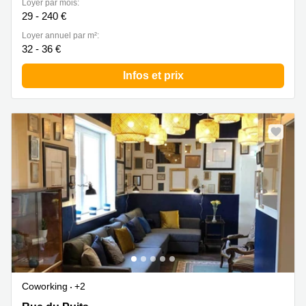
Loyer par mois:
29 - 240 €
Loyer annuel par m²:
32 - 36 €
Infos et prix
Coworking
+2