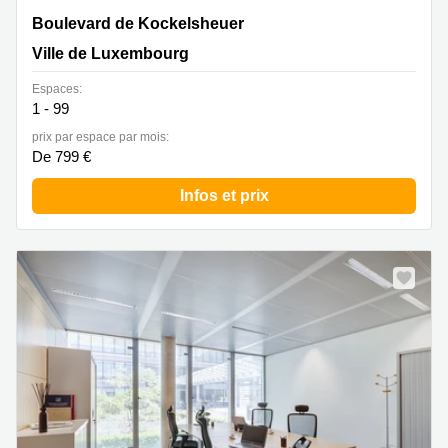
18 Boulevard de Kockelsheuer, Ville de Luxembourg
Boulevard de Kockelsheuer
Ville de Luxembourg
Espaces:
1 - 99
prix par espace par mois:
De 799 €
Infos et prix