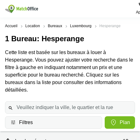
Ap
Rechercher / publier
Accueil
Location
Bureaux
Luxembourg
Hesperange
1
Bureau
: Hesperange
Aide
Pages
Villes
Recherches
de
Populaires
populaires
Cette liste est basée sur les bureaux à louer à
produits
Qui sommes-nous?
Hesperange. Vous pouvez ajuster votre recherche dans le
Luxembourg
Сoworking
Bureau
Luxembourg
filtre à gauche en indiquant notamment un prix et une
Esch-
Publier un bureau
superficie pour le bureau recherché. Cliquez sur les
Centre
sur-
Salle de
d’affaires
Alzette
réunion
bureaux dans la liste pour consulter des informations
Luxembourg
détaillées.
Prix
Coworking
Senningerberg
Coworking
Salles
Bertrange
Bertrange
Connexion
de
Sandweiler
réunion
Centre
d'affaires
Filtres
Plan
Choisissez une langue
Luxembourg
Bureau
Luxembourg
virtuel
Bureaux