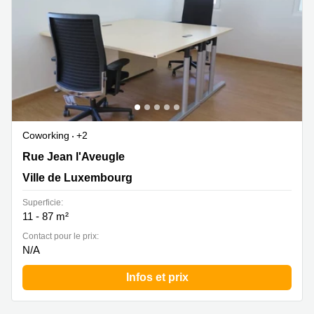
Coworking
+2
16, rue Jean l'Aveugle, Ville de Luxembourg
Rue Jean l'Aveugle
Ville de Luxembourg
Superficie:
11 - 87 m²
Contact pour le prix:
N/A
Infos et prix