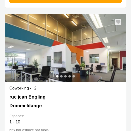
sur-
Alzette
Centres
d’affaires
Sandweiler
Coworking
+2
2 rue jean Engling, Dommeldange
rue jean Engling
Dommeldange
Espaces:
1 - 10
prix par espace par mois: