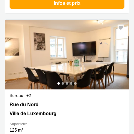
Infos et prix
Bureau
+2
Rue du Nord 2-4, Ville de Luxembourg
Rue du Nord
Ville de Luxembourg
Superficie:
125 m²