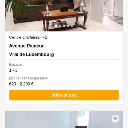
Centre D'affaires
+2
14-16 Avenue Pasteur, Limpertsberg, Ville de
Avenue Pasteur
Luxembourg
Ville de Luxembourg
Espaces:
1 - 3
prix par espace par mois:
620 - 2.290 €
Infos et prix