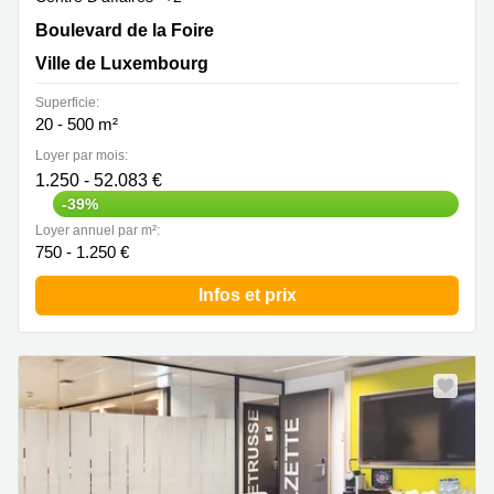
Boulevard de la Foire 11-13, Ville de Luxembourg
Boulevard de la Foire
Ville de Luxembourg
Superficie:
20 - 500 m²
Loyer par mois:
1.250 - 52.083 €
-39%
Loyer annuel par m²:
750 - 1.250 €
Infos et prix