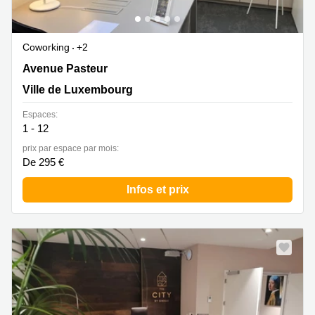
Coworking
+2
14-16 Avenue Pasteur, Limpertsberg, Ville de
Avenue Pasteur
Luxembourg
Ville de Luxembourg
Espaces:
1 - 12
prix par espace par mois:
De 295 €
Infos et prix