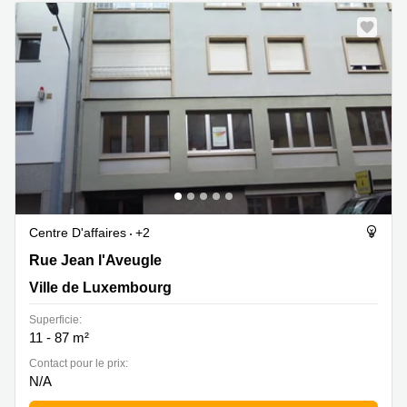
Centre D'affaires
+2
16, rue Jean l'Aveugle, Ville de Luxembourg
Rue Jean l'Aveugle
Ville de Luxembourg
Superficie:
11 - 87 m²
Contact pour le prix:
N/A