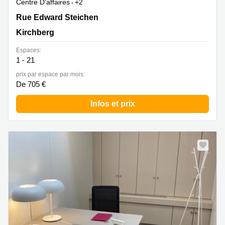
Centre D'affaires
+2
2 Rue Edward Steichen,1<sup>er</sup> étage de
Rue Edward Steichen
l‘immeuble Oksigen, Kirchberg
Kirchberg
Espaces:
1 - 21
prix par espace par mois:
De 705 €
Infos et prix