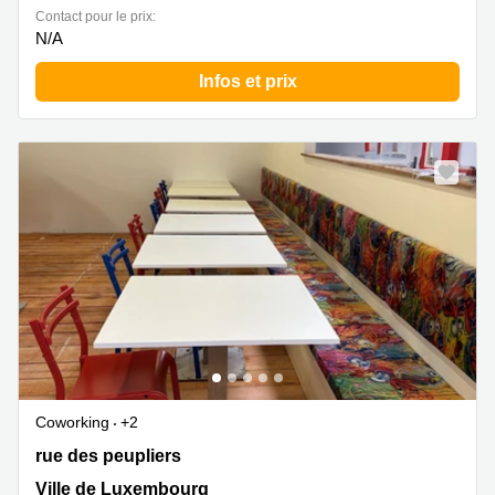
Contact pour le prix:
N/A
Infos et prix
Coworking
+2
20 rue des peupliers, Ville de Luxembourg
rue des peupliers
Ville de Luxembourg