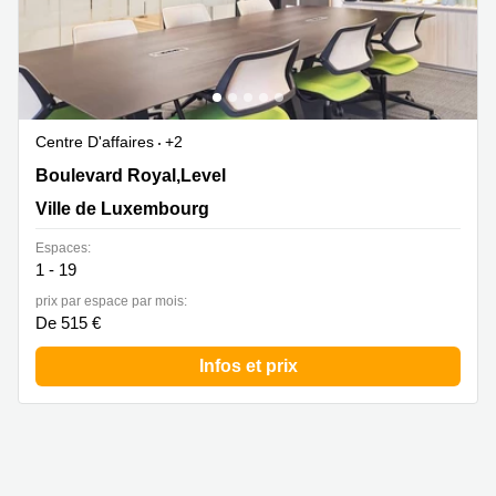
Centre D'affaires
+2
26, Boulevard Royal,Level 5, Ville de Luxembourg
Boulevard Royal,Level
Ville de Luxembourg
Espaces:
1 - 19
prix par espace par mois:
De 515 €
Infos et prix