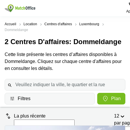
Ap
Rechercher / publier
Accueil
Location
Centres d'affaires
Luxembourg
Dommeldange
Aide
Pages
Villes
Recherches
2
Centres D'affaires
: Dommeldange
de
Populaires
populaires
produits
Qui sommes-nous?
Cette liste présente les centres d’affaires disponibles à
Luxembourg
Сoworking
Bureau
Luxembourg
Dommeldange. Cliquez sur chaque centre d'affaires pour
Esch-
en consulter les détails.
Publier un bureau
Centre
sur-
Salle de
d’affaires
Alzette
réunion
Luxembourg
Prix
Coworking
Senningerberg
Coworking
Salles
Bertrange
Bertrange
Filtres
Plan
Connexion
de
Sandweiler
réunion
Centre
d'affaires
Choisissez une langue
Luxembourg
Bureau
La plus récente
12
Luxembourg
virtuel
par pa
Bureaux