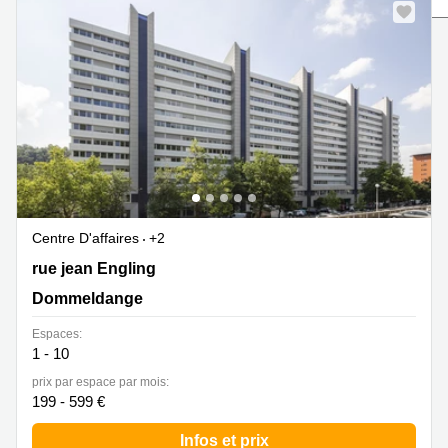
Bertrange
Сoworking
Esch-sur-
Alzette
Сoworking
Sandweiler
Bureaux
Esch-
sur-
Alzette
Centre D'affaires
+2
Bureaux
Sandweiler
2 rue jean Engling, Dommeldange
rue jean Engling
Dommeldange
Bureaux
Luxembourg
Espaces:
Centres
1 - 10
d’affaires
prix par espace par mois:
Bertrange
199 - 599 €
Centres
Infos et prix
Esch-