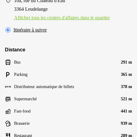
10a, rue du Château d'Eau
3364 Leudelange
Afficher tous les centres d'affaires dans le quartier
Itinéraire à suivre
Distance
Bus
291 m
Parking
365 m
Distributeur automatique de billets
378 m
Supermarché
521 m
Fast-food
441 m
Brasserie
939 m
Restaurant
289 m