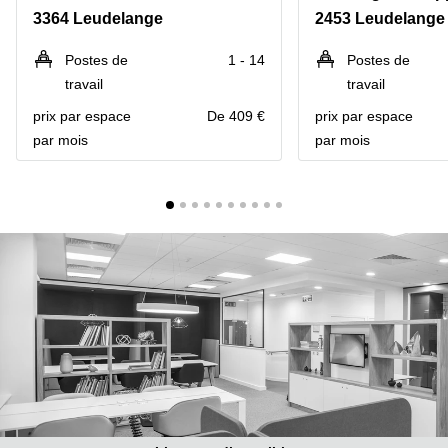
Bertrange
3364 Leudelange
2453 Leudelange
Сoworking
Esch-sur-
Postes de
1 - 14
Postes de
Alzette
travail
travail
Сoworking
prix par espace
De 409 €
prix par espace
Sandweiler
par mois
par mois
Bureaux
Esch-
sur-
Alzette
Bureaux
Sandweiler
Bureaux
Luxembourg
Centres
d’affaires
Bertrange
Centres
Esch-