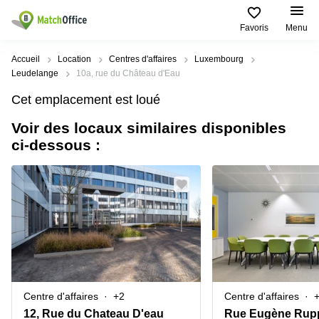
Favoris
Menu
Rechercher / publier
Accueil
Location
Centres d'affaires
Luxembourg
Leudelange
10a, rue du Château d'Eau
Aide
Pages
Villes
Recherches
Cet emplacement est loué
de
Populaires
populaires
produits
Voir des locaux similaires disponibles
Qui sommes-nous?
Luxembourg
Сoworking
ci-dessous :
Bureau
Luxembourg
Esch-
Publier un bureau
Centre
sur-
Salle de
d’affaires
Alzette
réunion
Luxembourg
Prix
Coworking
Senningerberg
Coworking
Salles
Bertrange
Bertrange
Connexion
de
Sandweiler
réunion
Centre
d'affaires
Choisissez une langue
Luxembourg
Bureau
Luxembourg
Centre d'affaires
+2
Centre d'affaires
virtuel
Bureaux
12, Rue du Chateau D'eau
Rue Eugène Rupp