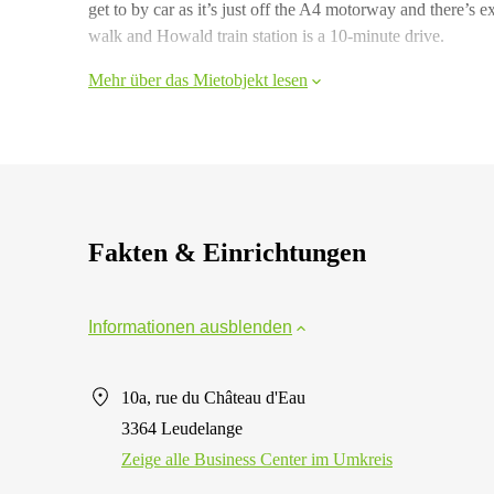
get to by car as it’s just off the A4 motorway and there’s e
walk and Howald train station is a 10-minute drive.
Mehr über das Mietobjekt lesen
Fakten & Einrichtungen
Informationen ausblenden
10a, rue du Château d'Eau
3364 Leudelange
Zeige alle Business Center im Umkreis