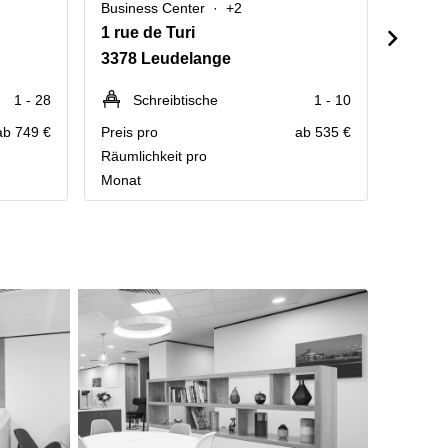
Business Center
+2
Busine
1 rue de Turi
Rue E
3378 Leudelange
2453 
1 - 28
Schreibtische
1 - 10
P
ab 749 €
Preis pro
ab 535 €
Kontakt
Räumlichkeit pro
Preisau
Monat