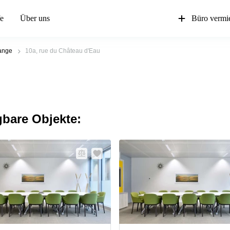
fe
Über uns
Büro vermi
ange
10a, rue du Château d'Eau
gbare Objekte: