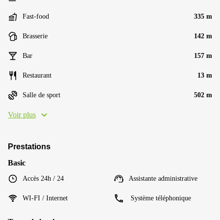
Fast-food
335 m
Brasserie
142 m
Bar
157 m
Restaurant
13 m
Salle de sport
502 m
Voir plus
Prestations
Basic
Accès 24h / 24
Assistante administrative
WI-FI / Internet
Système téléphonique