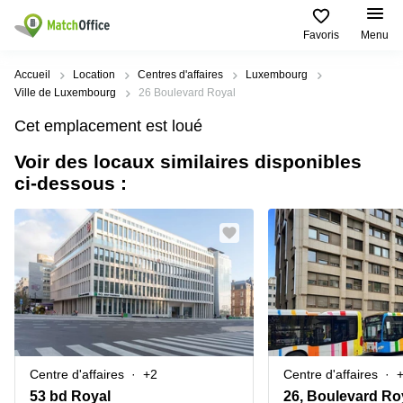
Favoris
Menu
Rechercher / publier
Accueil
Location
Centres d'affaires
Luxembourg
Ville de Luxembourg
26 Boulevard Royal
Aide
Pages
Villes
Recherches
Cet emplacement est loué
de
Populaires
populaires
produits
Voir des locaux similaires disponibles
Qui sommes-nous?
Luxembourg
Сoworking
ci-dessous :
Bureau
Luxembourg
Esch-
Publier un bureau
Centre
sur-
Salle de
d’affaires
Alzette
réunion
Luxembourg
Prix
Coworking
Senningerberg
Coworking
Salles
Bertrange
Bertrange
Connexion
de
Sandweiler
réunion
Centre
d'affaires
Choisissez une langue
Luxembourg
Bureau
Luxembourg
Centre d'affaires
+2
Centre d'affaires
virtuel
Bureaux
53 bd Royal
26, Boulevard Roy