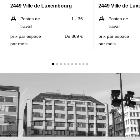
Bertrange
2449 Ville de Luxembourg
2449 Ville de Lu
Сoworking
Esch-sur-
Postes de
1 - 36
Postes de
Alzette
travail
travail
Сoworking
prix par espace
De 869 €
prix par espace
Sandweiler
par mois
par mois
Bureaux
Esch-
sur-
Alzette
Bureaux
Sandweiler
Bureaux
Luxembourg
Centres
d’affaires
Bertrange
Centres
Esch-