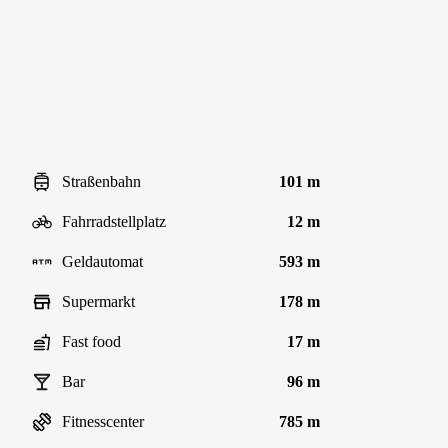
Straßenbahn
101 m
Fahrradstellplatz
12 m
Geldautomat
593 m
Supermarkt
178 m
Fast food
17 m
Bar
96 m
Fitnesscenter
785 m