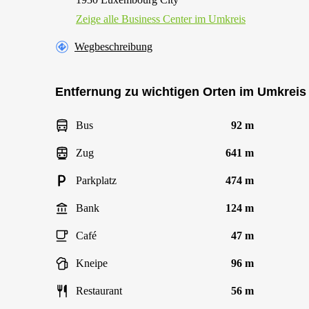
Zeige alle Business Center im Umkreis
Wegbeschreibung
Entfernung zu wichtigen Orten im Umkreis
Bus
92 m
Zug
641 m
Parkplatz
474 m
Bank
124 m
Café
47 m
Kneipe
96 m
Restaurant
56 m