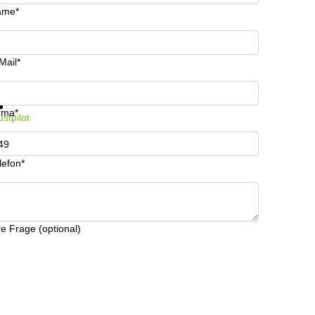
ame*
Mail*
formationen und Preise erhalten
Datenschutz
rma*
ustpilot
lefon*
re Frage (optional)