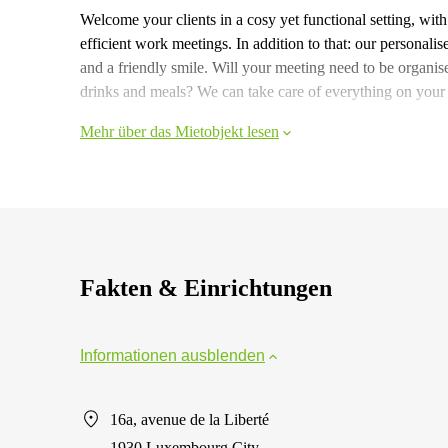
Welcome your clients in a cosy yet functional setting, wi
efficient work meetings. In addition to that: our personal
and a friendly smile. Will your meeting need to be organis
drinks and meals? We can take care of everything on your
Mehr über das Mietobjekt lesen
Fakten & Einrichtungen
Informationen ausblenden
16a, avenue de la Liberté
1930 Luxembourg City