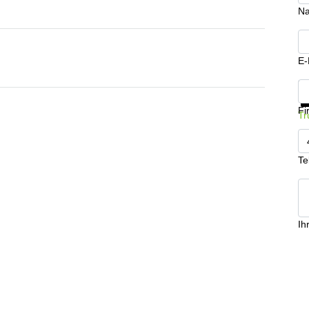
N
E-
In
Fi
Tr
Te
Ih