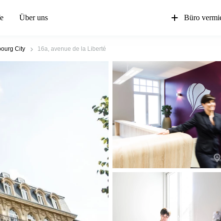
fe
Über uns
Büro vermi
ourg City
16a, avenue de la Liberté