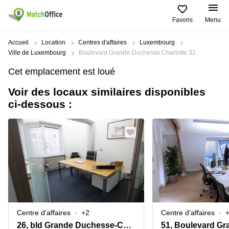
Favoris
Menu
Rechercher / publier
Accueil
Location
Centres d'affaires
Luxembourg
Ville de Luxembourg
Boulevard Grande-Duchesse Charlotte 32
Aide
Pages
Villes
Recherches
Cet emplacement est loué
de
Populaires
populaires
produits
Voir des locaux similaires disponibles
Qui sommes-nous?
Luxembourg
Сoworking
ci-dessous :
Bureau
Luxembourg
Esch-
Publier un bureau
Centre
sur-
Salle de
d’affaires
Alzette
réunion
Luxembourg
Prix
Coworking
Senningerberg
Coworking
Salles
Bertrange
Bertrange
Connexion
de
Sandweiler
réunion
Centre
d'affaires
Choisissez une langue
Luxembourg
Bureau
Luxembourg
Centre d'affaires
+2
Centre d'affaires
virtuel
Bureaux
26, bld Grande Duchesse-Charlotte