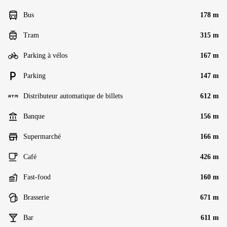
Bus
178 m
Tram
315 m
Parking à vélos
167 m
Parking
147 m
Distributeur automatique de billets
612 m
Banque
156 m
Supermarché
166 m
Café
426 m
Fast-food
160 m
Brasserie
671 m
Bar
611 m