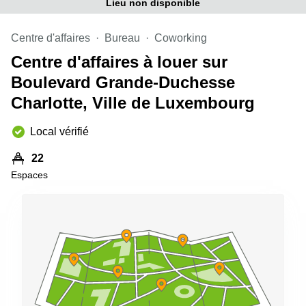
Lieu non disponible
sur-
Alzette
Centre d'affaires
Bureau
Coworking
Centres
d’affaires
Centre d'affaires à louer sur
Sandweiler
Boulevard Grande-Duchesse
Charlotte, Ville de Luxembourg
Local vérifié
22
Espaces