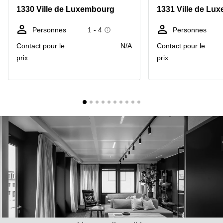
Bertrange
1330 Ville de Luxembourg
1331 Ville de Lu
Сoworking
Esch-sur-
Personnes
1 - 4
Personnes
Alzette
Contact pour le
N/A
Contact pour le
Сoworking
prix
prix
Sandweiler
Bureaux
Esch-
sur-
Alzette
Bureaux
Sandweiler
Bureaux
Luxembourg
Centres
d’affaires
Bertrange
Centres
Esch-