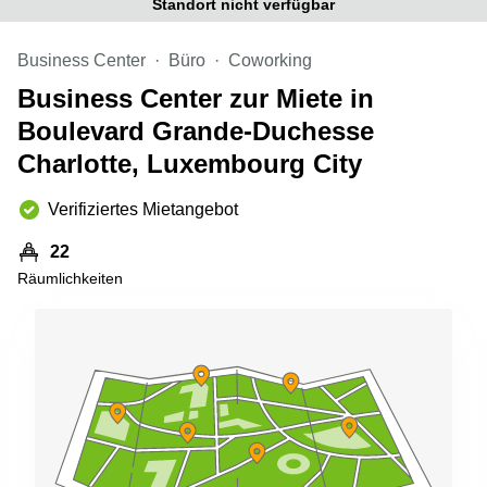
Standort nicht verfügbar
sur-
Alzette
Business Center
Büro
Coworking
Centres
d’affaires
Business Center zur Miete in
Sandweiler
Boulevard Grande-Duchesse
Charlotte, Luxembourg City
Verifiziertes Mietangebot
22
Räumlichkeiten