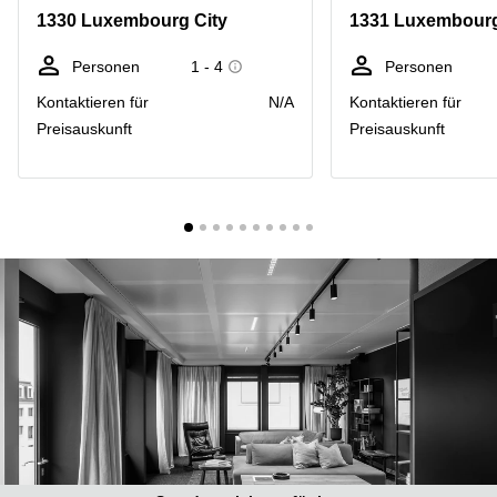
Bertrange
1330 Luxembourg City
1331 Luxembourg
Сoworking
Esch-sur-
Personen
1 - 4
Personen
Alzette
Kontaktieren für
N/A
Kontaktieren für
Сoworking
Preisauskunft
Preisauskunft
Sandweiler
Bureaux
Esch-
sur-
Alzette
Bureaux
Sandweiler
Bureaux
Luxembourg
Centres
d’affaires
Bertrange
Centres
Esch-