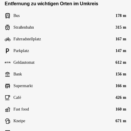
Entfernung zu wichtigen Orten im Umkreis
Bus
178 m
Straßenbahn
315 m
Fahrradstellplatz
167 m
Parkplatz
147 m
Geldautomat
612 m
Bank
156 m
Supermarkt
166 m
Café
426 m
Fast food
160 m
Kneipe
671 m