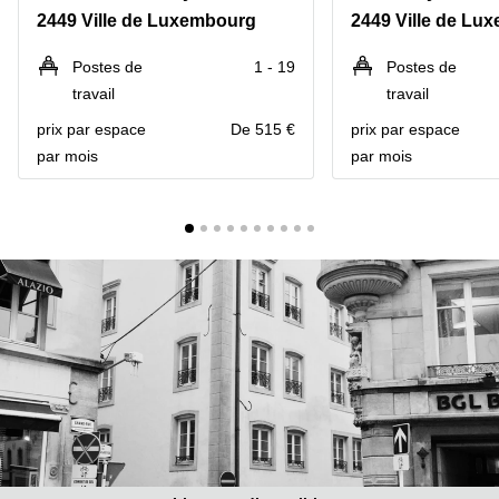
Bertrange
2449 Ville de Luxembourg
2449 Ville de Lu
Сoworking
Esch-sur-
Postes de
1 - 19
Postes de
Alzette
travail
travail
Сoworking
prix par espace
De 515 €
prix par espace
Sandweiler
par mois
par mois
Bureaux
Esch-
sur-
Alzette
Bureaux
Sandweiler
Bureaux
Luxembourg
Centres
d’affaires
Bertrange
Centres
Esch-