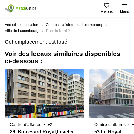
Favoris
Menu
Rechercher / publier
Accueil
Location
Centres d'affaires
Luxembourg
Ville de Luxembourg
Rue du Nord 2
Aide
Pages
Villes
Recherches
Cet emplacement est loué
de
Populaires
populaires
produits
Voir des locaux similaires disponibles
Qui sommes-nous?
Luxembourg
Сoworking
ci-dessous :
Bureau
Luxembourg
Esch-
Publier un bureau
Centre
sur-
Salle de
d’affaires
Alzette
réunion
Luxembourg
Prix
Coworking
Senningerberg
Coworking
Salles
Bertrange
Bertrange
Connexion
de
Sandweiler
réunion
Centre
d'affaires
Choisissez une langue
Luxembourg
Bureau
Luxembourg
Centre d'affaires
+2
Centre d'affaires
virtuel
Bureaux
26, Boulevard Royal,Level 5
53 bd Royal