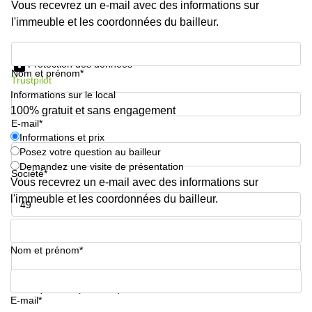
Vous recevrez un e-mail avec des informations sur
sur-
Alzette
l'immeuble et les coordonnées du bailleur.
Centres
Informations et prix
d’affaires
Protection des données
Sandweiler
Nom et prénom*
Trustpilot
Informations sur le local
100% gratuit et sans engagement
E-mail*
Informations et prix
Posez votre question au bailleur
Demandez une visite de présentation
Société*
Vous recevrez un e-mail avec des informations sur
l'immeuble et les coordonnées du bailleur.
Numéro de téléphone*
Nom et prénom*
Votre question (facultatif)
E-mail*