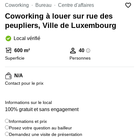
Bertrange
Coworking
Bureau
Centre d'affaires
Сoworking
Coworking à louer sur rue des
Esch-sur-
Alzette
peupliers, Ville de Luxembourg
Сoworking
Local vérifié
Sandweiler
Bureaux
600 m²
40
Esch-
Superficie
Personnes
sur-
Alzette
N/A
Bureaux
Sandweiler
Contact pour le prix
Bureaux
Luxembourg
+ 2 images
Informations sur le local
100% gratuit et sans engagement
Centres
d’affaires
Bertrange
Informations et prix
Posez votre question au bailleur
Centres
Demandez une visite de présentation
Esch-