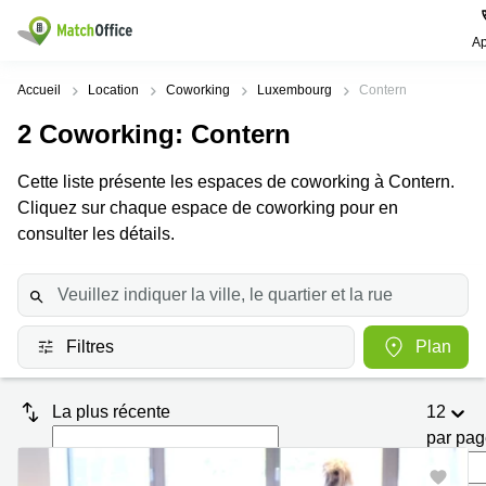
Ap
Rechercher / publier
Accueil
Location
Coworking
Luxembourg
Contern
2
Coworking
: Contern
Aide
Pages
Villes
Recherches
de
Populaires
populaires
Cette liste présente les espaces de coworking à Contern.
produits
Qui sommes-nous?
Cliquez sur chaque espace de coworking pour en
Luxembourg
Сoworking
Bureau
Luxembourg
consulter les détails.
Esch-
Publier un bureau
Centre
sur-
Salle de
d’affaires
Alzette
réunion
Luxembourg
Prix
Coworking
Senningerberg
Coworking
Filtres
Plan
Salles
Bertrange
Bertrange
Connexion
de
Sandweiler
réunion
Centre
La plus récente
12
d'affaires
Choisissez une langue
Luxembourg
Bureau
Luxembourg
par pa
virtuel
Bureaux