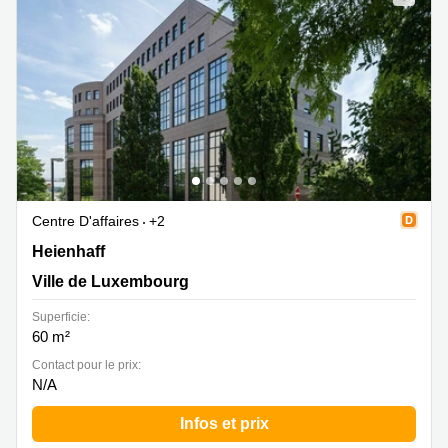
Centre D'affaires
+2
Heienhaff 5, Ville de Luxembourg
Heienhaff
Ville de Luxembourg
Superficie:
60 m²
Contact pour le prix:
N/A
Infos et prix