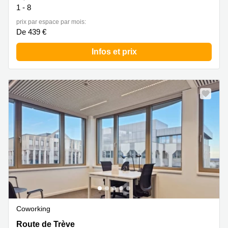
1 - 8
prix par espace par mois:
De 439 €
Infos et prix
Coworking
Route de Trève 6D,Bâtiment D, Limpertsberg
Route de Trève