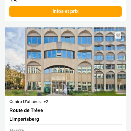
Infos et prix
Centre D'affaires
+2
Route de Trève 6D,Bâtiment D, Limpertsberg
Route de Trève
Limpertsberg
Espaces: