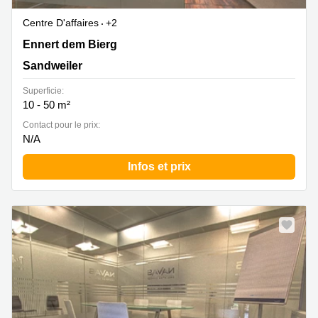
Centre D'affaires
+2
2b Ennert dem Bierg, Sandweiler
Ennert dem Bierg
Sandweiler
Superficie:
10 - 50 m²
Contact pour le prix:
N/A
Infos et prix