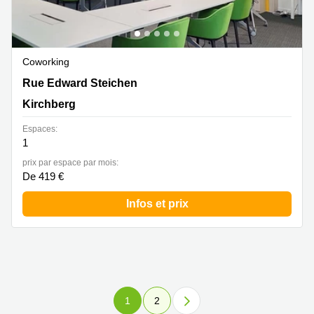
Coworking
2 Rue Edward Steichen,1<sup>er</sup> étage de
Rue Edward Steichen
l‘immeuble Oksigen, Kirchberg
Kirchberg
Espaces:
1
prix par espace par mois:
De 419 €
Infos et prix
1
2