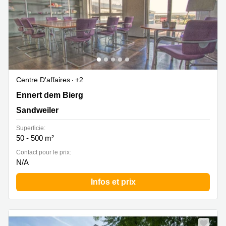
Centre D'affaires
+2
2b Ennert dem Bierg, Sandweiler
Ennert dem Bierg
Sandweiler
Superficie:
50 - 500 m²
Contact pour le prix:
N/A
Infos et prix