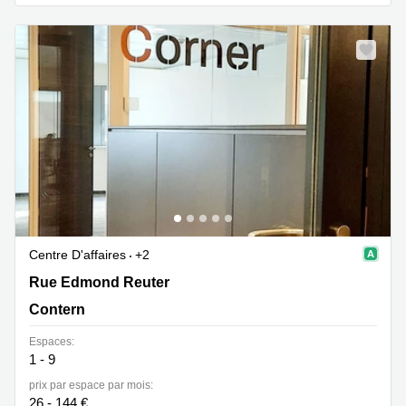
sur-
Alzette
Centres
d’affaires
Sandweiler
Centre D'affaires
+2
Rue Edmond Reuter 17, Contern
Rue Edmond Reuter
Contern
Espaces:
1 - 9
prix par espace par mois:
26 - 144 €