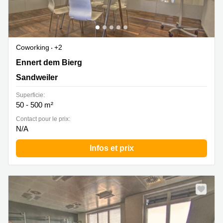
Coworking
+2
2b Ennert dem Bierg, Sandweiler
Ennert dem Bierg
Sandweiler
Superficie:
50 - 500 m²
Contact pour le prix:
N/A
Infos et prix