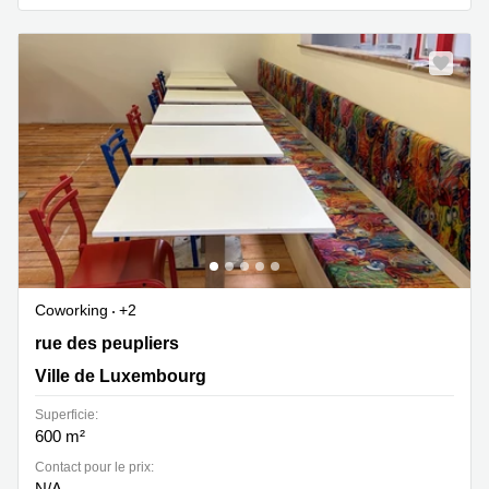
Coworking
+2
20 rue des peupliers, Ville de Luxembourg
rue des peupliers
Ville de Luxembourg
Superficie:
600 m²
Contact pour le prix:
N/A