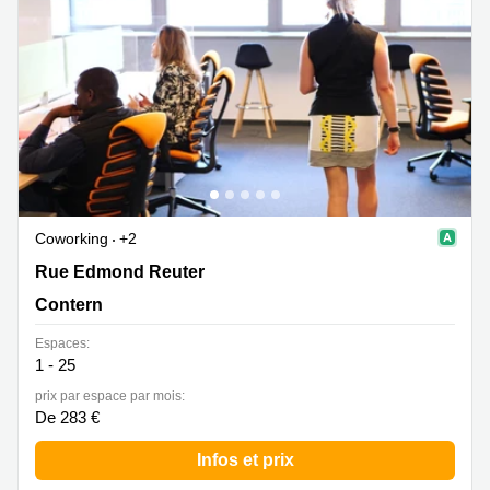
Bertrange
Сoworking
Esch-sur-
Alzette
Сoworking
Sandweiler
Bureaux
Esch-
sur-
Alzette
Coworking
+2
Rue Edmond Reuter, 19, Contern
Rue Edmond Reuter
Bureaux
Sandweiler
Contern
Bureaux
Espaces:
Luxembourg
1 - 25
Centres
prix par espace par mois:
d’affaires
De 283 €
Bertrange
Infos et prix
Centres
Esch-