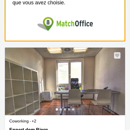
que vous avez choisie.
Coworking
+2
2b Ennert dem Bierg, Sandweiler
Ennert dem Bierg