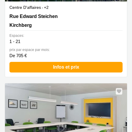
Centre D'affaires
+2
2 Rue Edward Steichen,1<sup>er</sup> étage de
Rue Edward Steichen
l‘immeuble Oksigen, Kirchberg
Kirchberg
Espaces:
1 - 21
prix par espace par mois:
De 705 €
Infos et prix