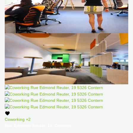
Bertrange
Сoworking
Esch-sur-
Alzette
Сoworking
Sandweiler
Bureaux
Esch-
sur-
Alzette
Bureaux
Sandweiler
Bureaux
Luxembourg
Centres
d’affaires
Bertrange
Coworking
+2
Centres
Rue Edmond Reuter, 19, Contern
Esch-