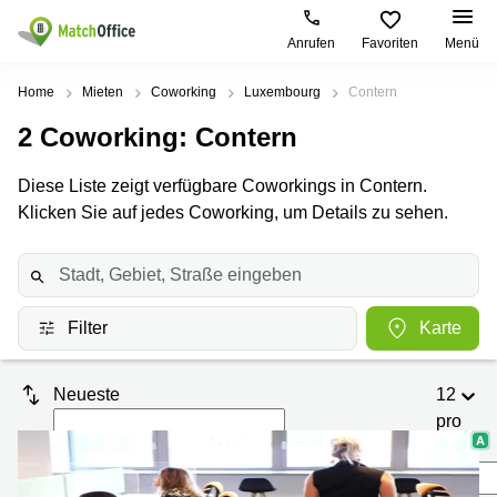
Anrufen
Favoriten
Menü
Mieten / Vermieten
Home
Mieten
Coworking
Luxembourg
Contern
2
Coworking
: Contern
Hilfe
Pages
Villes
Recherches
de
Populaires
populaires
Diese Liste zeigt verfügbare Coworkings in Contern.
produits
Über uns
Klicken Sie auf jedes Coworking, um Details zu sehen.
Luxembourg
Сoworking
Bureau
Luxembourg
Esch-
Büro vermieten
Centre
sur-
Salle de
d’affaires
Alzette
réunion
Luxembourg
Preis
Coworking
Senningerberg
Filter
Karte
Coworking
Salles
Bertrange
Bertrange
Log-in
de
Neueste
12
Sandweiler
réunion
Centre
pro
d'affaires
Sprache wählen
Luxembourg
Bureau
Luxembourg
Seite
virtuel
Bureaux