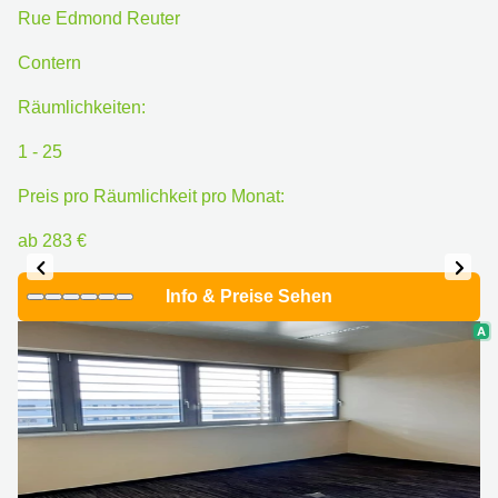
sur-
Rue Edmond Reuter
Alzette
Contern
Centres
d’affaires
Räumlichkeiten:
Sandweiler
1 - 25
Preis pro Räumlichkeit pro Monat:
ab 283 €
Info & Preise Sehen