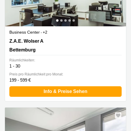
Business Center
+2
144 Z.A.E. Wolser A, Bettemburg
Z.A.E. Wolser A
Bettemburg
Räumlichkeiten:
1 - 30
Preis pro Räumlichkeit pro Monat:
199 - 599 €
Info & Preise Sehen