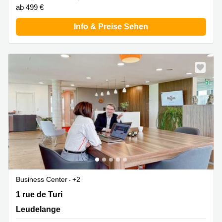
ab 499 €
Info & Preise Sehen
Business Center
+2
1 rue de Turi, Leudelange
1 rue de Turi
Leudelange