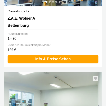
Coworking
+2
144 Z.A.E. Wolser A, Bettemburg
Z.A.E. Wolser A
Bettemburg
Räumlichkeiten:
1 - 30
Preis pro Räumlichkeit pro Monat:
199 €
Info & Preise Sehen