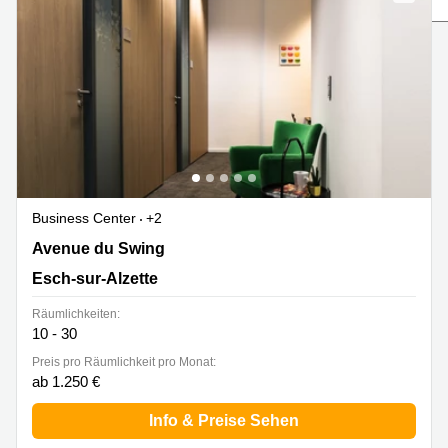
Bertrange
Сoworking
Esch-sur-
Alzette
Сoworking
Sandweiler
Bureaux
Esch-
sur-
Alzette
Business Center
+2
7 Avenue du Swing, Belval, Esch-sur-Alzette
Avenue du Swing
Bureaux
Sandweiler
Esch-sur-Alzette
Bureaux
Räumlichkeiten:
Luxembourg
10 - 30
Centres
Preis pro Räumlichkeit pro Monat:
d’affaires
ab 1.250 €
Bertrange
Info & Preise Sehen
Centres
Esch-