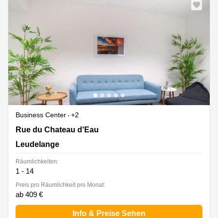
Business Center
+2
12, Rue du Chateau D'eau, Leudelange
Rue du Chateau d'Eau
Leudelange
Räumlichkeiten:
1 - 14
Preis pro Räumlichkeit pro Monat:
ab 409 €
Info & Preise Sehen