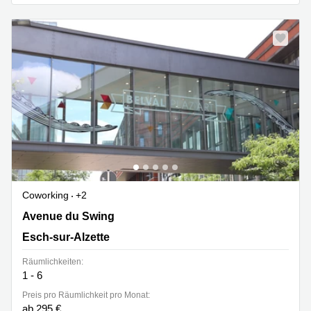
sur-
Alzette
Centres
d’affaires
Sandweiler
Coworking
+2
7 Avenue du Swing, Belval, Esch-sur-Alzette
Avenue du Swing
Esch-sur-Alzette
Räumlichkeiten:
1 - 6
Preis pro Räumlichkeit pro Monat:
ab 295 €