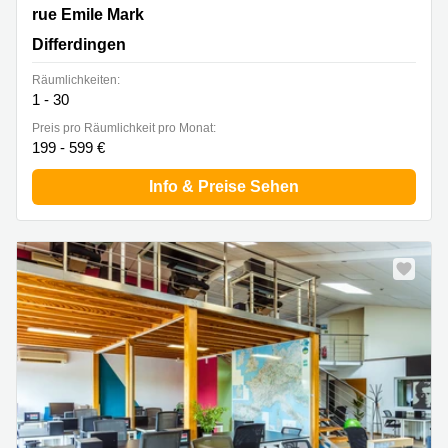
40 rue Emile Mark, Differdingen
rue Emile Mark
Differdingen
Räumlichkeiten:
1 - 30
Preis pro Räumlichkeit pro Monat:
199 - 599 €
Info & Preise Sehen