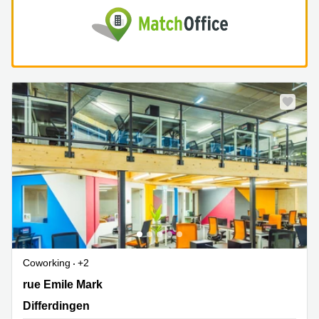
Coworking
+2
40 rue Emile Mark, Differdingen
rue Emile Mark
Differdingen