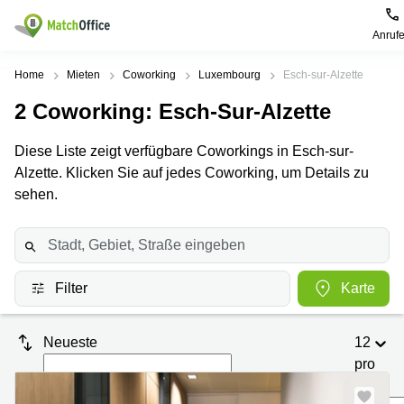
Anruf
Mieten / Vermieten
Home
Mieten
Coworking
Luxembourg
Esch-sur-Alzette
2
Coworking
: Esch-Sur-Alzette
Hilfe
Pages
Villes
Recherches
de
Populaires
populaires
Diese Liste zeigt verfügbare Coworkings in Esch-sur-
produits
Über uns
Alzette. Klicken Sie auf jedes Coworking, um Details zu
Luxembourg
Сoworking
Bureau
Luxembourg
sehen.
Esch-
Büro vermieten
Centre
sur-
Salle de
d’affaires
Alzette
réunion
Luxembourg
Preis
Coworking
Senningerberg
Coworking
Filter
Karte
Salles
Bertrange
Bertrange
Log-in
de
Sandweiler
réunion
Centre
Neueste
12
d'affaires
Sprache wählen
Luxembourg
Bureau
Luxembourg
pro
virtuel
Seite
Bureaux