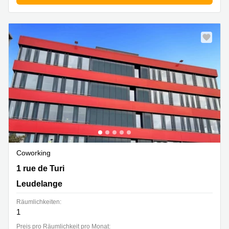
Coworking
1 rue de Turi, Leudelange
1 rue de Turi
Leudelange
Räumlichkeiten:
1
Preis pro Räumlichkeit pro Monat: