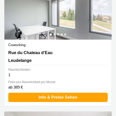
Coworking
12, Rue du Chateau D'eau, Leudelange
Rue du Chateau d'Eau
Leudelange
Räumlichkeiten:
1
Preis pro Räumlichkeit pro Monat:
ab 389 €
Info & Preise Sehen