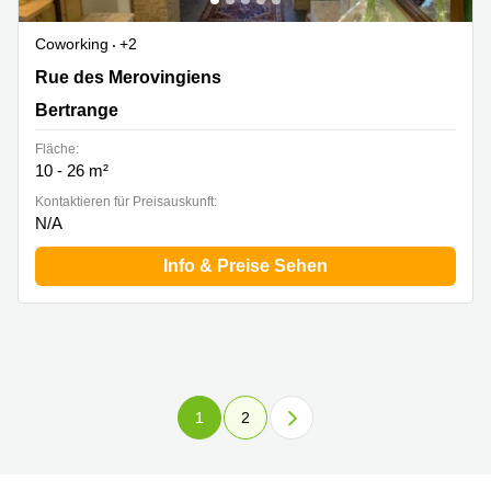
Coworking
+2
10A Rue des Mérovingiens, Bertrange
Rue des Merovingiens
Bertrange
Fläche:
10 - 26 m²
Kontaktieren für Preisauskunft:
N/A
Info & Preise Sehen
1
2