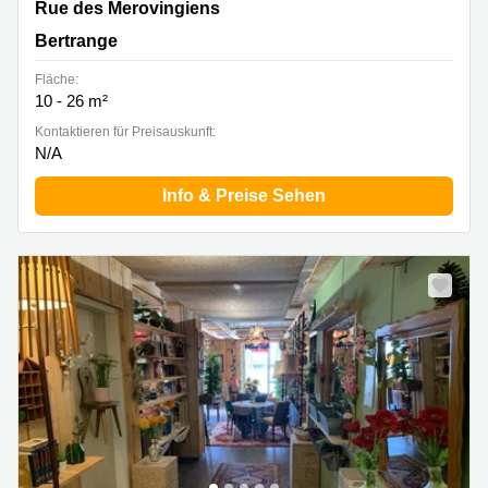
10A Rue des Mérovingiens, Bertrange
Rue des Merovingiens
Bertrange
Fläche:
10 - 26 m²
Kontaktieren für Preisauskunft:
N/A
Info & Preise Sehen