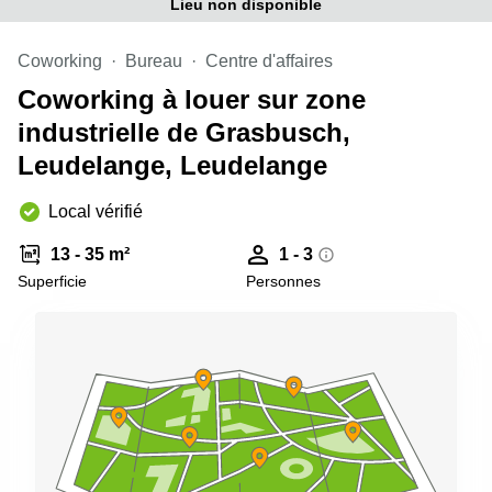
Lieu non disponible
sur-
Alzette
Coworking
Bureau
Centre d'affaires
Centres
d’affaires
Coworking à louer sur zone
Sandweiler
industrielle de Grasbusch,
Leudelange, Leudelange
Local vérifié
13 - 35 m²
1 - 3
Superficie
Personnes