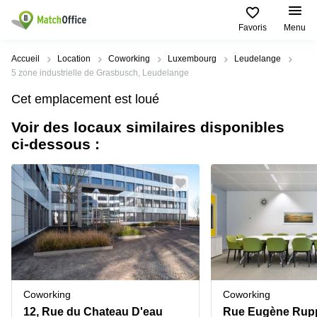
Favoris
Menu
Rechercher / publier
Accueil
Location
Coworking
Luxembourg
Leudelange
5 zone industrielle de Grasbusch, Leudelange
Aide
Pages
Villes
Recherches
Cet emplacement est loué
de
Populaires
populaires
produits
Voir des locaux similaires disponibles
Qui sommes-nous?
Luxembourg
Сoworking
ci-dessous :
Bureau
Luxembourg
Esch-
Publier un bureau
Centre
sur-
Salle de
d’affaires
Alzette
réunion
Luxembourg
Prix
Coworking
Senningerberg
Coworking
Salles
Bertrange
Bertrange
Connexion
de
Sandweiler
réunion
Centre
d'affaires
Choisissez une langue
Luxembourg
Bureau
Luxembourg
Coworking
Coworking
virtuel
Bureaux
12, Rue du Chateau D'eau
Rue Eugène Rupp