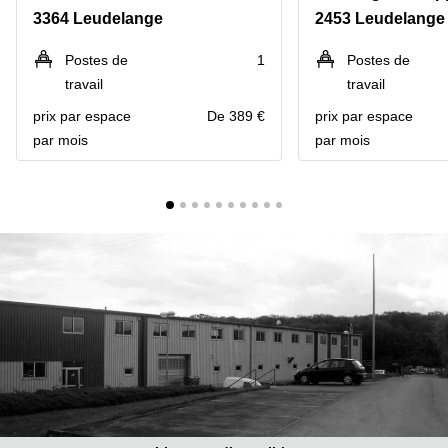
Bertrange
3364 Leudelange
2453 Leudelange
Сoworking
Esch-sur-
Postes de
1
Postes de
Alzette
travail
travail
Сoworking
prix par espace
De 389 €
prix par espace
Sandweiler
par mois
par mois
Bureaux
Esch-
sur-
Alzette
Bureaux
Sandweiler
Bureaux
Luxembourg
Centres
d’affaires
Bertrange
Centres
Esch-