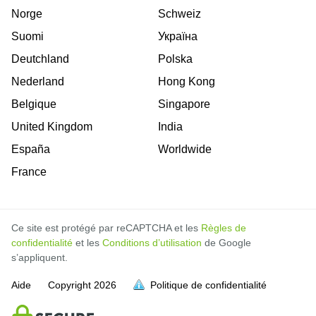
Norge
Schweiz
Suomi
Україна
Deutchland
Polska
Nederland
Hong Kong
Belgique
Singapore
United Kingdom
India
España
Worldwide
France
Ce site est protégé par reCAPTCHA et les
Règles de
confidentialité
et les
Conditions d’utilisation
de Google
s’appliquent.
Aide
Copyright
2026
Politique de confidentialité
soit pleine.
soit pleine.
soit pleine.
soit pleine.
soit pleine.
soit pleine.
soit pleine.
soit pleine.
soit pleine.
soit pleine.