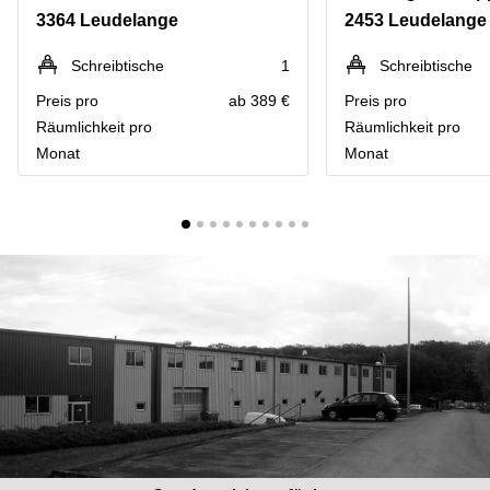
Bertrange
3364 Leudelange
2453 Leudelange
Сoworking
Esch-sur-
Schreibtische
1
Schreibtische
Alzette
Preis pro
ab 389 €
Preis pro
Сoworking
Räumlichkeit pro
Räumlichkeit pro
Sandweiler
Monat
Monat
Bureaux
Esch-
sur-
Alzette
Bureaux
Sandweiler
Bureaux
Luxembourg
Centres
d’affaires
Bertrange
Centres
Esch-