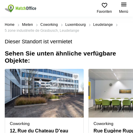
Favoriten
Menü
Mieten / Vermieten
Home
Mieten
Coworking
Luxembourg
Leudelange
5 zone industrielle de Grasbusch, Leudelange
Hilfe
Pages
Villes
Recherches
Dieser Standort ist vermietet
de
Populaires
populaires
produits
Sehen Sie unten ähnliche verfügbare
Über uns
Luxembourg
Сoworking
Objekte:
Bureau
Luxembourg
Esch-
Büro vermieten
Centre
sur-
Salle de
d’affaires
Alzette
réunion
Luxembourg
Preis
Coworking
Senningerberg
Coworking
Salles
Bertrange
Bertrange
Log-in
de
Sandweiler
réunion
Centre
d'affaires
Sprache wählen
Luxembourg
Bureau
Luxembourg
Coworking
Coworking
virtuel
Bureaux
12, Rue du Chateau D'eau
Rue Eugène Rupp