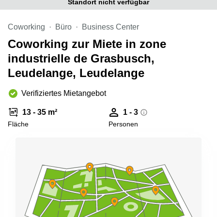
Standort nicht verfügbar
sur-
Alzette
Coworking
Büro
Business Center
Centres
d’affaires
Coworking zur Miete in zone
Sandweiler
industrielle de Grasbusch,
Leudelange, Leudelange
Verifiziertes Mietangebot
13 - 35 m²
1 - 3
Fläche
Personen