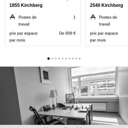
Bertrange
1855 Kirchberg
2540 Kirchberg
Сoworking
Esch-sur-
Postes de
1
Postes de
Alzette
travail
travail
Сoworking
prix par espace
De 609 €
prix par espace
Sandweiler
par mois
par mois
Bureaux
Esch-
sur-
Alzette
Bureaux
Sandweiler
Bureaux
Luxembourg
Centres
d’affaires
Bertrange
Centres
Esch-