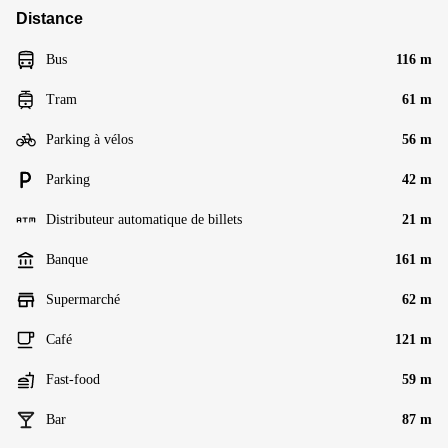
Distance
Bus
116 m
Tram
61 m
Parking à vélos
56 m
Parking
42 m
Distributeur automatique de billets
21 m
Banque
161 m
Supermarché
62 m
Café
121 m
Fast-food
59 m
Bar
87 m