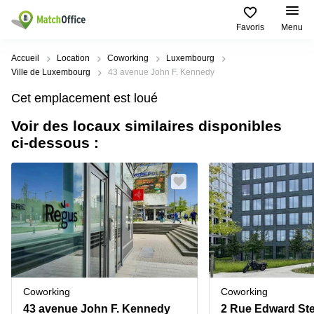
Favoris
Menu
Rechercher / publier
Accueil
Location
Coworking
Luxembourg
Ville de Luxembourg
43 avenue John F. Kennedy
Aide
Pages
Villes
Recherches
Cet emplacement est loué
de
Populaires
populaires
produits
Voir des locaux similaires disponibles
Qui sommes-nous?
Luxembourg
Сoworking
ci-dessous :
Bureau
Luxembourg
Esch-
Publier un bureau
Centre
sur-
Salle de
d’affaires
Alzette
réunion
Luxembourg
Prix
Coworking
Senningerberg
Coworking
Salles
Bertrange
Bertrange
Connexion
de
Sandweiler
réunion
Centre
d'affaires
Choisissez une langue
Luxembourg
Bureau
Luxembourg
Coworking
Coworking
virtuel
Bureaux
43 avenue John F. Kennedy