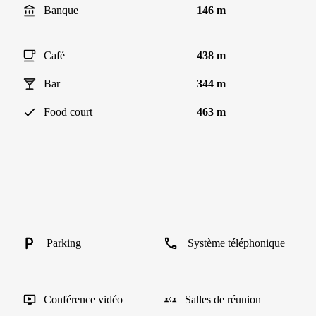
Banque
146 m
Café
438 m
Bar
344 m
Food court
463 m
Parking
Système téléphonique
Conférence vidéo
Salles de réunion