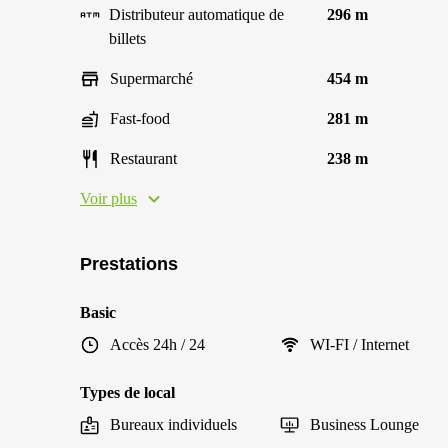
Distributeur automatique de
296 m
billets
Supermarché
454 m
Fast-food
281 m
Restaurant
238 m
Voir plus
Prestations
Basic
Accès 24h / 24
WI-FI / Internet
Types de local
Bureaux individuels
Business Lounge