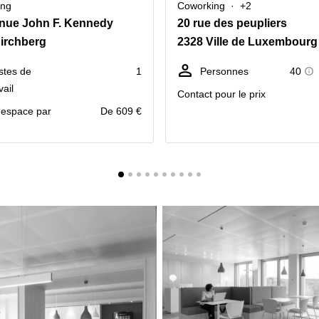
ing
Coworking
+2
nue John F. Kennedy
20 rue des peupliers
irchberg
2328 Ville de Luxembourg
stes de
1
Personnes
40
vail
Contact pour le prix
r espace par
De 609 €