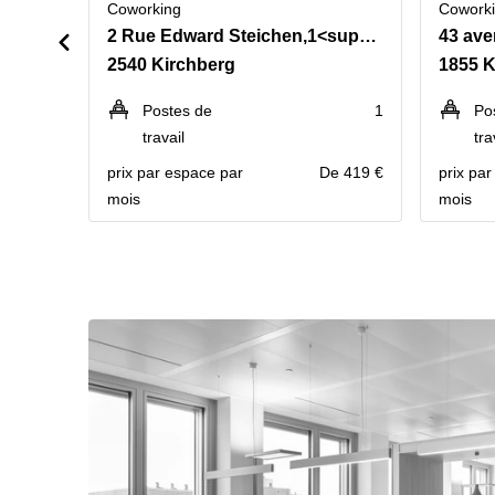
Coworking
Cowork
2 Rue Edward Steichen,1<sup>er</sup> étage de l‘immeuble Oksigen
43 ave
2540 Kirchberg
1855 K
Postes de
1
Po
travail
tra
prix par espace par
De 419 €
prix pa
mois
mois