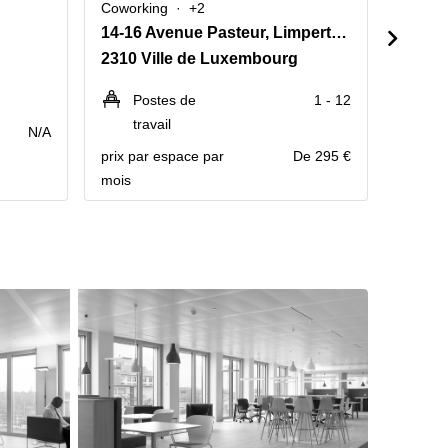
Coworking
+2
Cowork
14-16 Avenue Pasteur, Limpertsberg
16, ru
2310 Ville de Luxembourg
1148 
Postes de
1 - 12
P
travail
N/A
Contact
prix par espace par
De 295 €
mois