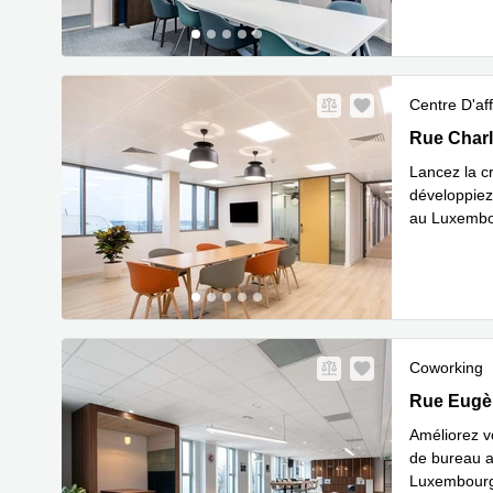
Centre D'aff
Rue Charle
Rue Charl
Lancez la c
développiez 
au Luxembou
En s
de la
...
Coworking
Rue Eugène
Rue Eugè
Améliorez v
de bureau a
Luxembourg-