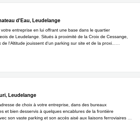
 Chateau D'eau, Leudelange
ateau d'Eau, Leudelange
otre entreprise en lui offrant une base dans le quartier
ois de Leudelange. Situés à proximité de la Croix de Cessange,
de l‘Altitude jouissent d‘un parking sur site et de la proxi
...
plus
uri, Leudelange
Turi, Leudelange
adresse de choix à votre entreprise, dans des bureaux
s et bien desservis à quelques encablures de la frontière
vec son vaste parking et son accès aisé aux liaisons ferroviaires et
En savoir plus
e
...