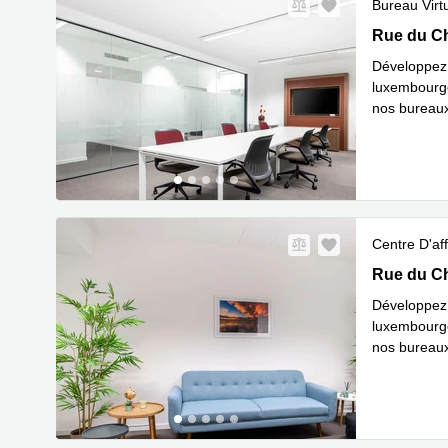
Bureau Virt
12, Rue du
Rue du Ch
Développez v
luxembourge
nos bureaux 
En savoir 
Centre D'aff
12, Rue du
Rue du Ch
Développez v
luxembourge
nos bureaux 
En savoir 