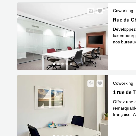
Coworking
12, Rue du
Rue du Ch
Développez v
luxembourge
nos bureaux 
En savoir 
Coworking
1 rue de T
1 rue de 
Offrez une 
remarquable
française. A
routières al