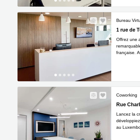
Bureau Virt
1 rue de T
1 rue de 
Offrez une 
remarquable
française. A
routières al
Coworking
Rue Charle
Rue Charl
Lancez la c
développiez 
au Luxembou
En s
de la
...