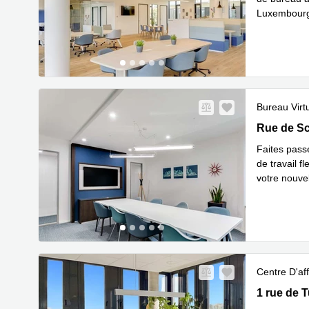
Luxembourg-
En savoir 
Bureau Virt
Rue de Sci
Rue de Sc
Faites pass
de travail 
votre nouve
En savoir 
Centre D'aff
1 rue de T
1 rue de 