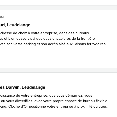
uel
uri, Leudelange
Turi, Leudelange
adresse de choix à votre entreprise, dans des bureaux
s et bien desservis à quelques encablures de la frontière
vec son vaste parking et son accès aisé aux liaisons ferroviaires et
En savoir plus
e
...
s Darwin 5, Leudelange
es Darwin, Leudelange
roissance de votre entreprise, que vous démarriez, vous
ou vous diversifiiez, avec votre propre espace de bureau flexible
rg. Cloche d'Or positionne votre entreprise à proximité du cœur
avoir plus