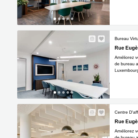
En savoir 
Bureau Virt
Rue Eugène
Rue Eugè
Améliorez v
de bureau a
Luxembourg-
En savoir 
Centre D'aff
Rue Eugène
Rue Eugè
Améliorez v
de bureau a