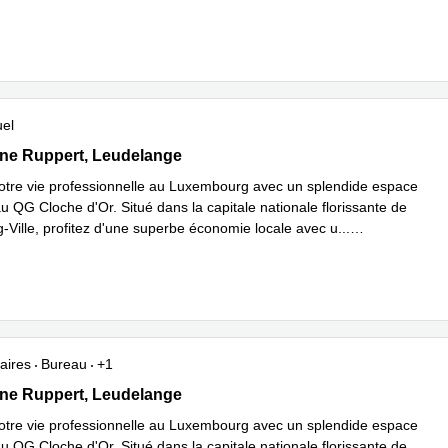
plus
uel
 Ruppert 11, Leudelange
ne Ruppert, Leudelange
otre vie professionnelle au Luxembourg avec un splendide espace
u QG Cloche d'Or. Situé dans la capitale nationale florissante de
Ville, profitez d'une superbe économie locale avec u
...
plus
aires
Bureau
+1
 Ruppert 11, Leudelange
ne Ruppert, Leudelange
otre vie professionnelle au Luxembourg avec un splendide espace
u QG Cloche d'Or. Situé dans la capitale nationale florissante de