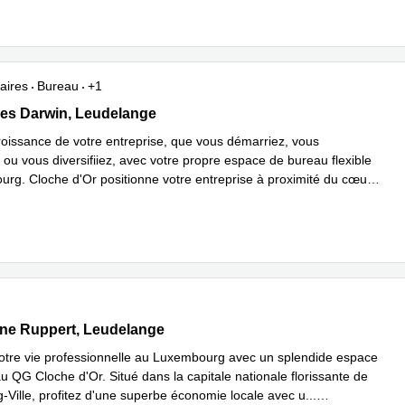
aires
Bureau
+1
s Darwin 5, Leudelange
es Darwin, Leudelange
roissance de votre entreprise, que vous démarriez, vous
ou vous diversifiiez, avec votre propre espace de bureau flexible
rg. Cloche d'Or positionne votre entreprise à proximité du cœur
avoir plus
 Ruppert 11, Leudelange
ne Ruppert, Leudelange
otre vie professionnelle au Luxembourg avec un splendide espace
u QG Cloche d'Or. Situé dans la capitale nationale florissante de
Ville, profitez d'une superbe économie locale avec u
...