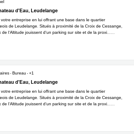
uel
 Chateau D'eau, Leudelange
ateau d'Eau, Leudelange
otre entreprise en lui offrant une base dans le quartier
ois de Leudelange. Situés à proximité de la Croix de Cessange,
de l‘Altitude jouissent d‘un parking sur site et de la proxi
...
plus
aires
Bureau
+1
 Chateau D'eau, Leudelange
ateau d'Eau, Leudelange
otre entreprise en lui offrant une base dans le quartier
ois de Leudelange. Situés à proximité de la Croix de Cessange,
de l‘Altitude jouissent d‘un parking sur site et de la proxi
...
plus