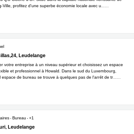
Ville, profitez d'une superbe économie locale avec u
...
plus
uel
llas,24, Leudelange
illas,24, Leudelange
er votre entreprise à un niveau supérieur et choisissez un espace
flexible et professionnel à Howald. Dans le sud du Luxembourg,
l espace de bureau se trouve à quelques pas de l'arrêt de tr
...
plus
aires
Bureau
+1
uri, Leudelange
Turi, Leudelange