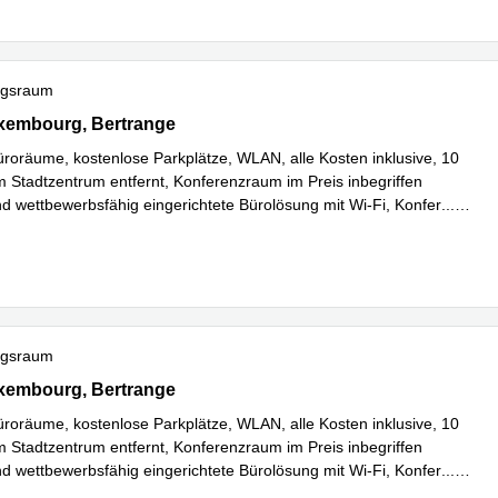
ngsraum
Luxembourg, Bertrange
xembourg, Bertrange
üroräume, kostenlose Parkplätze, WLAN, alle Kosten inklusive, 10
 Stadtzentrum entfernt, Konferenzraum im Preis inbegriffen
nd wettbewerbsfähig eingerichtete Bürolösung mit Wi-Fi, Konfer
...
hren
ngsraum
 Luxembourg, Bertrange
xembourg, Bertrange
üroräume, kostenlose Parkplätze, WLAN, alle Kosten inklusive, 10
 Stadtzentrum entfernt, Konferenzraum im Preis inbegriffen
nd wettbewerbsfähig eingerichtete Bürolösung mit Wi-Fi, Konfer
...
hren