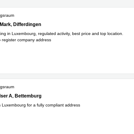
ngsraum
e Mark, Differdingen
 Mark, Differdingen
ng in Luxembourg, regulated activity, best price and top location.
to register company address
ngsraum
 Wolser A, Bettemburg
lser A, Bettemburg
in Luxembourg for a fully compliant address