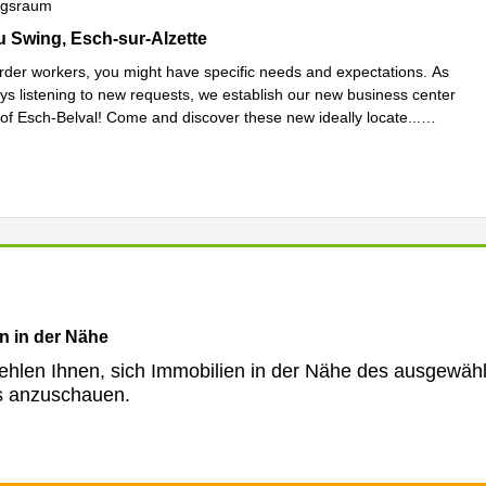
ngsraum
u Swing, Belval, Esch-sur-Alzette
 Swing, Esch-sur-Alzette
rder workers, you might have specific needs and expectations. As
ys listening to new requests, we establish our new business center
t of Esch-Belval! Come and discover these new ideally locate
...
hren
n in der Nähe
ehlen Ihnen, sich Immobilien in der Nähe des ausgewäh
s anzuschauen.