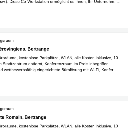
sw.). Diese Co-Workstation ermöglicht es Ihnen, Ihr Unternehm
...
hren
ngsraum
Mérovingiens, Bertrange
érovingiens, Bertrange
üroräume, kostenlose Parkplätze, WLAN, alle Kosten inklusive, 10
 Stadtzentrum entfernt, Konferenzraum im Preis inbegriffen
nd wettbewerbsfähig eingerichtete Bürolösung mit Wi-Fi, Konfer
...
hren
ngsraum
puits Romain, Bertrange
its Romain, Bertrange
üroräume, kostenlose Parkplätze, WLAN, alle Kosten inklusive, 10