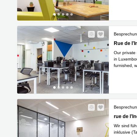
Besprechu
15 rue de l
Rue de l'I
Our private 
in Luxembour
furnished, w
Mehr erfa
Besprechu
19 rue de l
rue de l'I
Wir sind fü
inklusive (