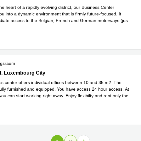
he heart of a rapidly evolving district, our Business Center
 into a dynamic environment that is firmly future-focused. It
diate access to the Belgian, French and German motorways (just 1
 erfahren
ngsraum
id, Luxembourg City
d, Luxembourg City
ss center offers individual offices between 10 and 35 m2. The
 fully furnished and equipped. You have access 24 hour access. At
 you can start working right away. Enjoy flexibilty and rent only the
...
hren