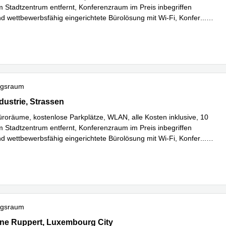
 Stadtzentrum entfernt, Konferenzraum im Preis inbegriffen
nd wettbewerbsfähig eingerichtete Bürolösung mit Wi-Fi, Konfer
...
hren
ngsraum
'Industrie, Strassen
ndustrie, Strassen
üroräume, kostenlose Parkplätze, WLAN, alle Kosten inklusive, 10
 Stadtzentrum entfernt, Konferenzraum im Preis inbegriffen
nd wettbewerbsfähig eingerichtete Bürolösung mit Wi-Fi, Konfer
...
hren
ngsraum
 Ruppert 20, Luxembourg City
ne Ruppert, Luxembourg City