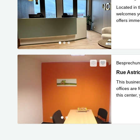
Located in t
welcomes you
offers imme
Mehr
min
...
Besprechu
2 rue Astr
Rue Astri
This busine
offices are
this center,
Mehr erfa