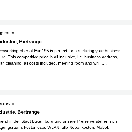
ngsraum
'Industrie, Bertrange
ndustrie, Bertrange
coworking offer at Eur 195 is perfect for structuring your business
g. This competitive price is all inclusive, i.e. business address,
ith cleaning, all costs included, meeting room and wifi
...
hren
ngsraum
'Industrie, Bertrange
ndustrie, Bertrange
hrend in der Stadt Luxemburg und unsere Preise verstehen sich
Tagungsraum, kostenloses WLAN, alle Nebenkosten, Möbel,