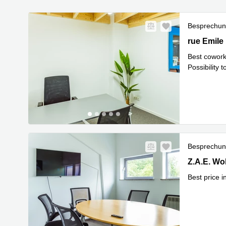
Besprechu
40 rue Emil
rue Emile
Best coworki
Possibility 
Besprechu
144 Z.A.E.
Z.A.E. Wo
Best price 