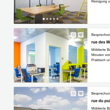
Reinigung u
Mehr erfa
Besprechu
8 rue des 
rue des M
Möblierte B
Minuten vom
Praktisch u
Mehr erfa
Besprechu
21 rue du 
rue du pu
Möblierte B