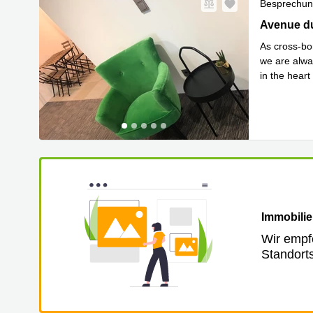
Besprechu
7 Avenue d
Avenue du
As cross-bo
we are alwa
in the hear
Mehr erfa
Immobilie
Wir empf
Standort