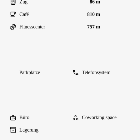
Zug
86 m
Café
810 m
Fitnesscenter
757 m
Parkplätze
Telefonsystem
Büro
Coworking space
Lagerung