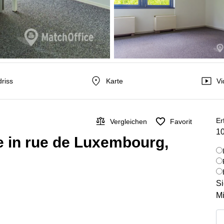
riss
Karte
Vi
Er
Vergleichen
Favorit
10
e in rue de Luxembourg,
Si
Mi