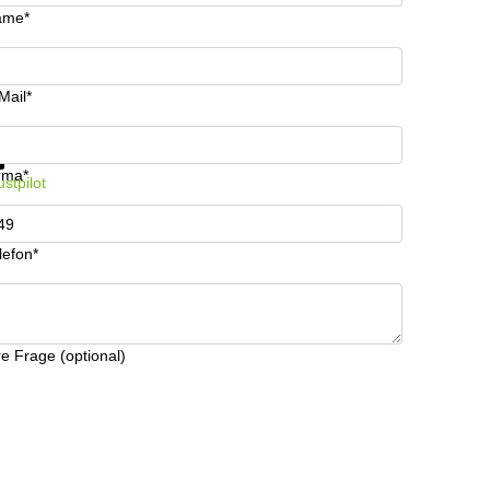
ame*
Mail*
formationen und Preise erhalten
Datenschutz
rma*
ustpilot
lefon*
re Frage (optional)