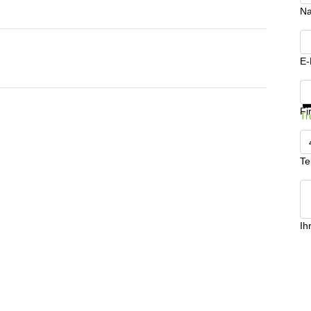
N
E-
In
Fi
Tr
Te
Ih