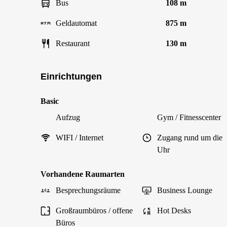
Bus
108 m
Geldautomat
875 m
Restaurant
130 m
Einrichtungen
Basic
Aufzug
Gym / Fitnesscenter
WIFI / Internet
Zugang rund um die
Uhr
Vorhandene Raumarten
Besprechungsräume
Business Lounge
Großraumbüros / offene
Hot Desks
Büros