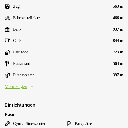
Zug
563 m
Fahrradstellplatz
466 m
Bank
937 m
Café
844 m
Fast food
723 m
Restaurant
564 m
Fitnesscenter
397 m
Mehr zeigen
Einrichtungen
Basic
Gym / Fitnesscenter
Parkplätze