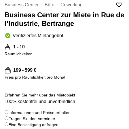
Bertrange
Business Center
Büro
Coworking
Сoworking
Business Center zur Miete in Rue de
Esch-sur-
Alzette
l'Industrie, Bertrange
Сoworking
Verifiziertes Mietangebot
Sandweiler
Bureaux
1 - 10
Esch-
Räumlichkeiten
sur-
Alzette
199 - 599 €
Bureaux
Sandweiler
Preis pro Räumlichkeit pro Monat
Bureaux
Luxembourg
+ 5 bilder
Erfahren Sie mehr über das Mietobjekt
100% kostenfrei und unverbindlich
Centres
d’affaires
Bertrange
Informationen und Preise erhalten
Fragen Sie den Vermieter
Centres
Eine Besichtigung anfragen
Esch-