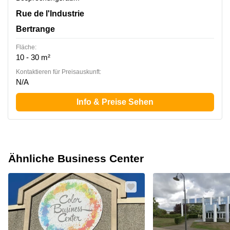
15 rue de l'Industrie, Bertrange
Rue de l'Industrie
Bertrange
Fläche:
10 - 30 m²
Kontaktieren für Preisauskunft:
N/A
Info & Preise Sehen
Ähnliche Business Center