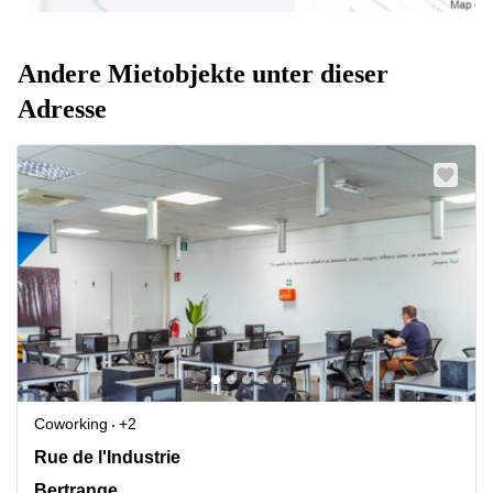
Andere Mietobjekte unter dieser
Adresse
Coworking
+2
15 rue de l'Industrie, Bertrange
Rue de l'Industrie
Bertrange