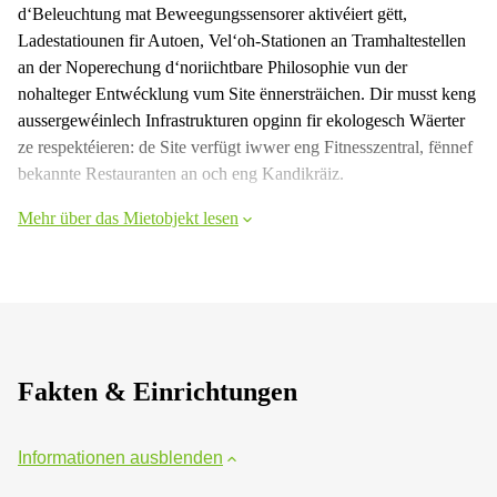
d‘Beleuchtung mat Beweegungssensorer aktivéiert gëtt,
Ladestatiounen fir Autoen, Vel‘oh-Stationen an Tramhaltestellen
an der Noperechung d‘noriichtbare Philosophie vun der
nohalteger Entwécklung vum Site ënnersträichen. Dir musst keng
aussergewéinlech Infrastrukturen opginn fir ekologesch Wäerter
ze respektéieren: de Site verfügt iwwer eng Fitnesszentral, fënnef
bekannte Restauranten an och eng Kandikräiz.
Mehr über das Mietobjekt lesen
Fakten & Einrichtungen
Informationen ausblenden