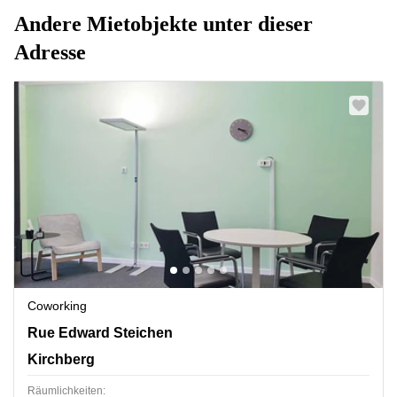
Andere Mietobjekte unter dieser
Adresse
Coworking
2 Rue Edward Steichen,1<sup>er</sup> étage de
Rue Edward Steichen
l‘immeuble Oksigen, Kirchberg
Kirchberg
Räumlichkeiten: