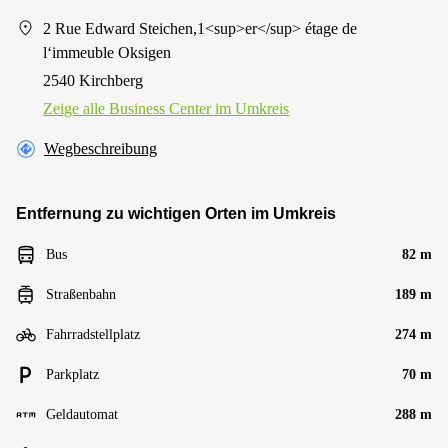
2 Rue Edward Steichen,1<sup>er</sup> étage de
l‘immeuble Oksigen
2540 Kirchberg
Zeige alle Business Center im Umkreis
Wegbeschreibung
Entfernung zu wichtigen Orten im Umkreis
Bus
82 m
Straßenbahn
189 m
Fahrradstellplatz
274 m
Parkplatz
70 m
Geldautomat
288 m