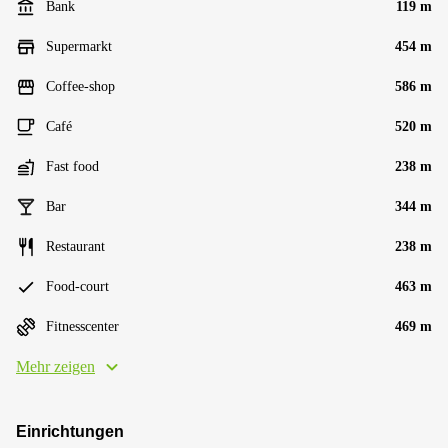
Bank
119 m
Supermarkt
454 m
Coffee-shop
586 m
Café
520 m
Fast food
238 m
Bar
344 m
Restaurant
238 m
Food-court
463 m
Fitnesscenter
469 m
Mehr zeigen
Einrichtungen