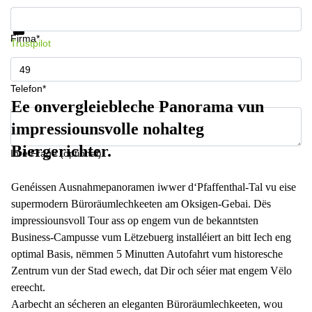
Informationen und Preise erhalten
Datenschutz
Firma*
Trustpilot
Telefon*
Ee onvergleiebleche Panorama vun
impressiounsvolle nohalteg
Biergerichter.
Ihre Frage (optional)
Genéissen Ausnahmepanoramen iwwer d‘Pfaffenthal-Tal vu eise
supermodern Büroräumlechkeeten am Oksigen-Gebai. Dës
impressiounsvoll Tour ass op engem vun de bekanntsten
Business-Campusse vum Lëtzebuerg installéiert an bitt Iech eng
optimal Basis, nëmmen 5 Minutten Autofahrt vum historesche
Zentrum vun der Stad ewech, dat Dir och séier mat engem Vëlo
ereecht.
Aarbecht an sécheren an eleganten Büroräumlechkeeten, wou