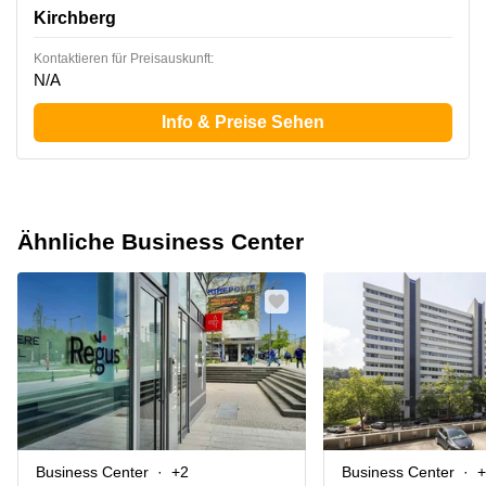
l‘immeuble Oksigen, Kirchberg
Kirchberg
Kontaktieren für Preisauskunft:
N/A
Info & Preise Sehen
Ähnliche Business Center
Business Center
+2
Business Center
+