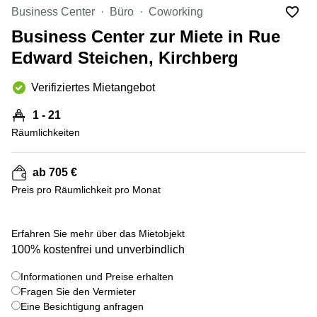
Bertrange
Business Center
Büro
Coworking
Сoworking
Business Center zur Miete in Rue
Esch-sur-
Alzette
Edward Steichen, Kirchberg
Сoworking
Verifiziertes Mietangebot
Sandweiler
Bureaux
1 - 21
Esch-
Räumlichkeiten
sur-
Alzette
ab 705 €
Bureaux
Sandweiler
Preis pro Räumlichkeit pro Monat
Bureaux
Luxembourg
+ 8 bilder
Erfahren Sie mehr über das Mietobjekt
100% kostenfrei und unverbindlich
Centres
d’affaires
Bertrange
Informationen und Preise erhalten
Fragen Sie den Vermieter
Centres
Eine Besichtigung anfragen
Esch-