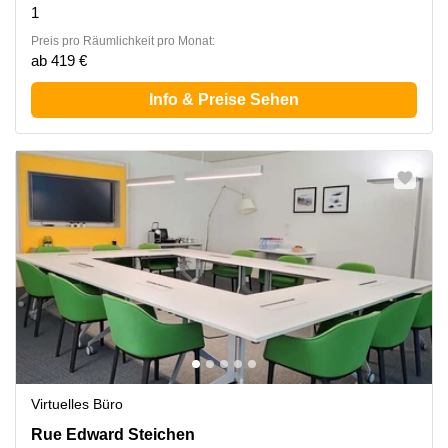
1
Preis pro Räumlichkeit pro Monat:
ab 419 €
Info & Preise Sehen
Virtuelles Büro
2 Rue Edward Steichen,1<sup>er</sup> étage de
Rue Edward Steichen