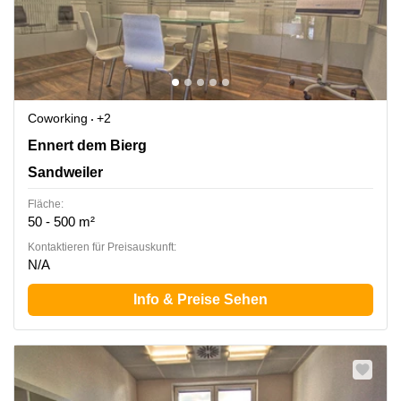
Coworking
+2
2b Ennert dem Bierg, Sandweiler
Ennert dem Bierg
Sandweiler
Fläche:
50 - 500 m²
Kontaktieren für Preisauskunft:
N/A
Info & Preise Sehen