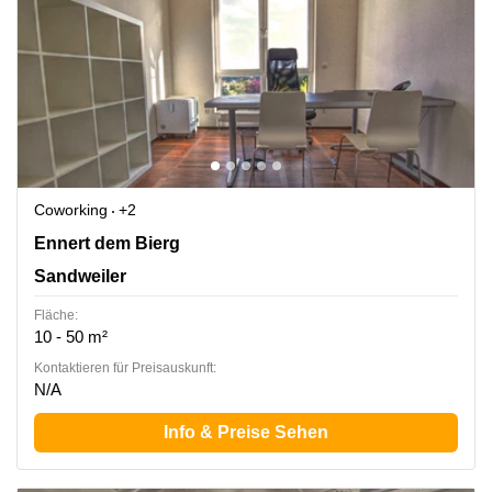
Coworking
+2
2b Ennert dem Bierg, Sandweiler
Ennert dem Bierg
Sandweiler
Fläche:
10 - 50 m²
Kontaktieren für Preisauskunft:
N/A
Info & Preise Sehen