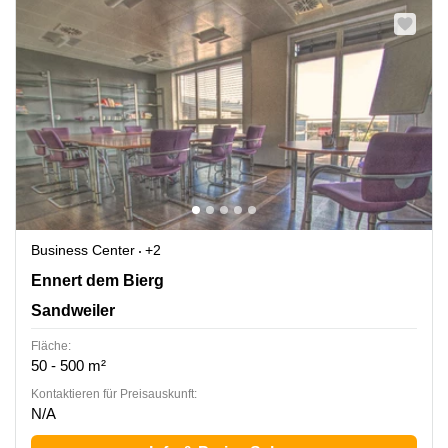
Business Center
+2
2b Ennert dem Bierg, Sandweiler
Ennert dem Bierg
Sandweiler
Fläche:
50 - 500 m²
Kontaktieren für Preisauskunft:
N/A