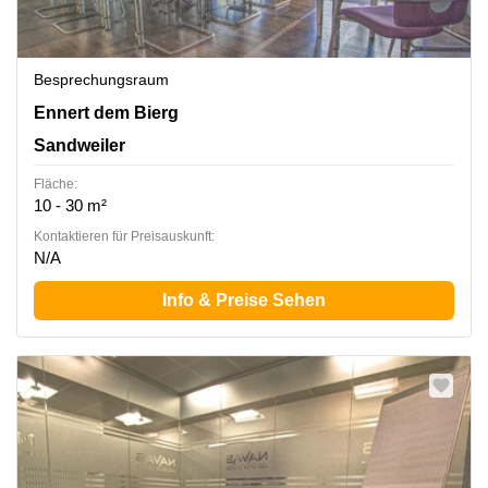
Besprechungsraum
2b Ennert dem Bierg, Sandweiler
Ennert dem Bierg
Sandweiler
Fläche:
10 - 30 m²
Kontaktieren für Preisauskunft:
N/A
Info & Preise Sehen