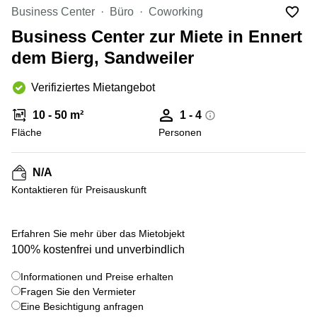
Bertrange
Business Center
Büro
Coworking
Сoworking
Business Center zur Miete in Ennert
Esch-sur-
Alzette
dem Bierg, Sandweiler
Сoworking
Verifiziertes Mietangebot
Sandweiler
Bureaux
10 - 50 m²
1 - 4
Esch-
Fläche
Personen
sur-
Alzette
N/A
Bureaux
Sandweiler
Kontaktieren für Preisauskunft
Bureaux
Luxembourg
+ 1 bilder
Erfahren Sie mehr über das Mietobjekt
100% kostenfrei und unverbindlich
Centres
d’affaires
Bertrange
Informationen und Preise erhalten
Fragen Sie den Vermieter
Centres
Eine Besichtigung anfragen
Esch-