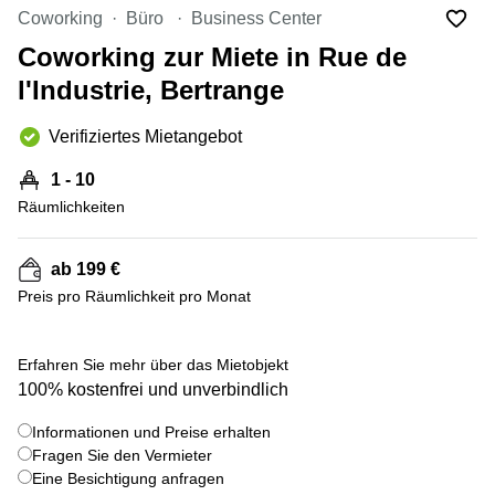
Bertrange
Coworking
Büro
Business Center
Сoworking
Coworking zur Miete in Rue de
Esch-sur-
Alzette
l'Industrie, Bertrange
Сoworking
Verifiziertes Mietangebot
Sandweiler
Bureaux
1 - 10
Esch-
Räumlichkeiten
sur-
Alzette
ab 199 €
Bureaux
Sandweiler
Preis pro Räumlichkeit pro Monat
Bureaux
Luxembourg
+ 18 bilder
Erfahren Sie mehr über das Mietobjekt
100% kostenfrei und unverbindlich
Centres
d’affaires
Bertrange
Informationen und Preise erhalten
Fragen Sie den Vermieter
Centres
Eine Besichtigung anfragen
Esch-