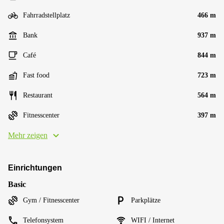
Fahrradstellplatz
466 m
Bank
937 m
Café
844 m
Fast food
723 m
Restaurant
564 m
Fitnesscenter
397 m
Mehr zeigen
Einrichtungen
Basic
Gym / Fitnesscenter
Parkplätze
Telefonsystem
WIFI / Internet