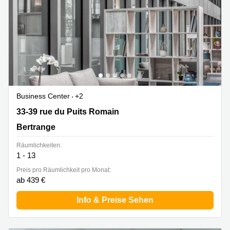
Business Center
+2
33-39 rue du Puits Romain, Bertrange
33-39 rue du Puits Romain
Bertrange
Räumlichkeiten:
1 - 13
Preis pro Räumlichkeit pro Monat:
ab 439 €
Info & Preise Sehen