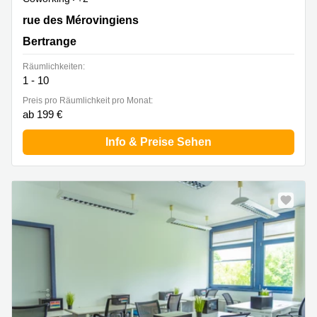
8 rue des Mérovingiens, Bertrange
rue des Mérovingiens
Bertrange
Räumlichkeiten:
1 - 10
Preis pro Räumlichkeit pro Monat:
ab 199 €
Info & Preise Sehen