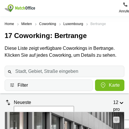
Anruf
Mieten / Vermieten
Home
Mieten
Coworking
Luxembourg
Bertrange
17
Coworking
: Bertrange
Hilfe
Pages
Villes
Recherches
de
Populaires
populaires
Diese Liste zeigt verfügbare Coworkings in Bertrange.
produits
Über uns
Klicken Sie auf jedes Coworking, um Details zu sehen.
Luxembourg
Сoworking
Bureau
Luxembourg
Esch-
Büro vermieten
Centre
sur-
Salle de
d’affaires
Alzette
réunion
Luxembourg
Preis
Coworking
Senningerberg
Filter
Karte
Coworking
Salles
Bertrange
Bertrange
Log-in
de
Neueste
12
Sandweiler
réunion
Centre
pro
d'affaires
Sprache wählen
Luxembourg
Bureau
Luxembourg
Seite
virtuel
Bureaux