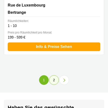
177 rue de Luxembourg, Bertrange
Rue de Luxembourg
Bertrange
Räumlichkeiten:
1 - 10
Preis pro Räumlichkeit pro Monat:
199 - 599 €
Info & Preise Sehen
1
2
Haben Sie das gewünschte