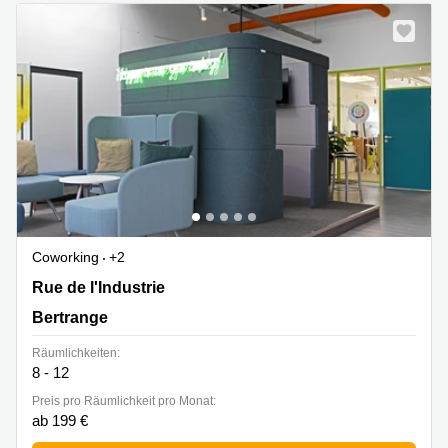
sur-
Alzette
Centres
d’affaires
Sandweiler
Coworking
+2
19 rue de l'Industrie, Bertrange
Rue de l'Industrie
Bertrange
Räumlichkeiten:
8 - 12
Preis pro Räumlichkeit pro Monat:
ab 199 €