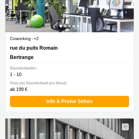
Coworking
+2
21 rue du puits Romain, Bertrange
rue du puits Romain
Bertrange
Räumlichkeiten:
1 - 10
Preis pro Räumlichkeit pro Monat:
ab 199 €
Info & Preise Sehen