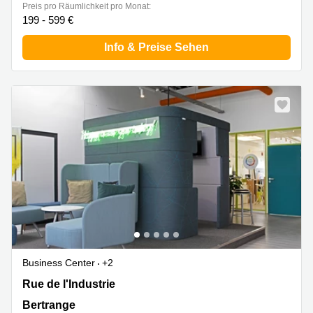
Preis pro Räumlichkeit pro Monat:
199 - 599 €
Info & Preise Sehen
Business Center
+2
19 rue de l'Industrie, Bertrange
Rue de l'Industrie
Bertrange