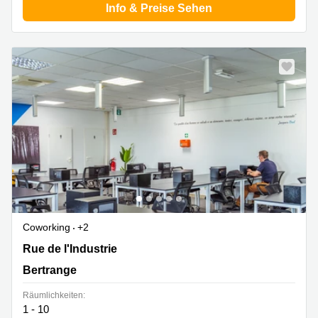
Info & Preise Sehen
Coworking
+2
15 rue de l'Industrie, Bertrange
Rue de l'Industrie
Bertrange
Räumlichkeiten:
1 - 10