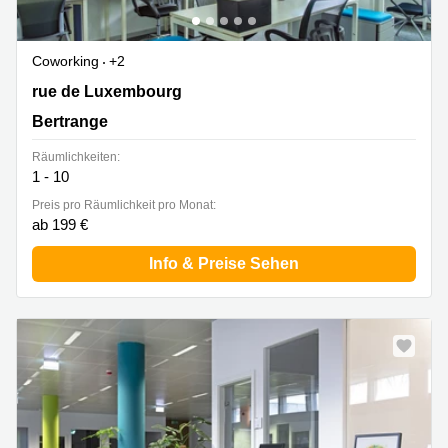
Coworking
+2
55 rue de Luxembourg, Bertrange
rue de Luxembourg
Bertrange
Räumlichkeiten:
1 - 10
Preis pro Räumlichkeit pro Monat:
ab 199 €
Info & Preise Sehen