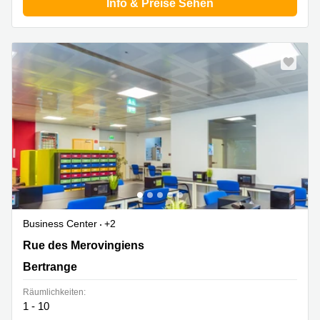
Info & Preise Sehen
Business Center
+2
8 rue des Mérovingiens, Bertrange
Rue des Merovingiens
Bertrange
Räumlichkeiten:
1 - 10