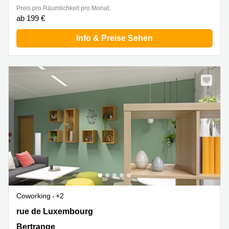
Preis pro Räumlichkeit pro Monat:
ab 199 €
Info & Preise Sehen
Coworking
+2
177 rue de Luxembourg, Bertrange
rue de Luxembourg
Bertrange