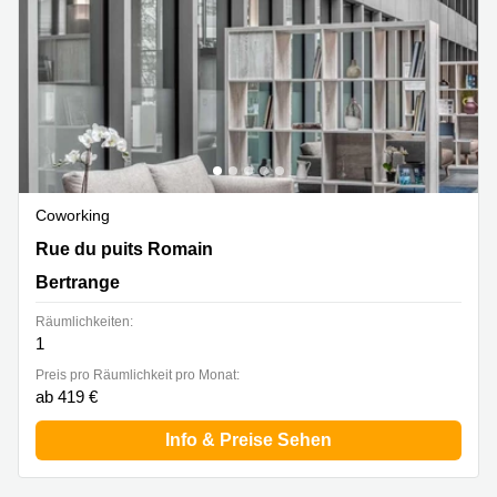
Bertrange
Сoworking
Esch-sur-
Alzette
Сoworking
Sandweiler
Bureaux
Esch-
Coworking
sur-
Alzette
33-39 rue du Puits Romain, Bertrange
Rue du puits Romain
Bureaux
Bertrange
Sandweiler
Räumlichkeiten:
Bureaux
1
Luxembourg
Preis pro Räumlichkeit pro Monat:
Centres
ab 419 €
d’affaires
Bertrange
Info & Preise Sehen
Centres
Esch-