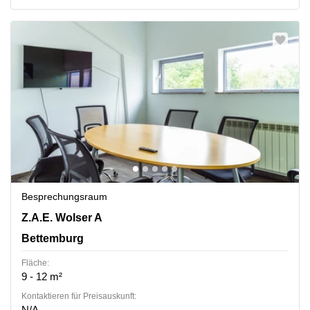
Besprechungsraum
144 Z.A.E. Wolser A, Bettemburg
Z.A.E. Wolser A
Bettemburg
Fläche:
9 - 12 m²
Kontaktieren für Preisauskunft:
N/A