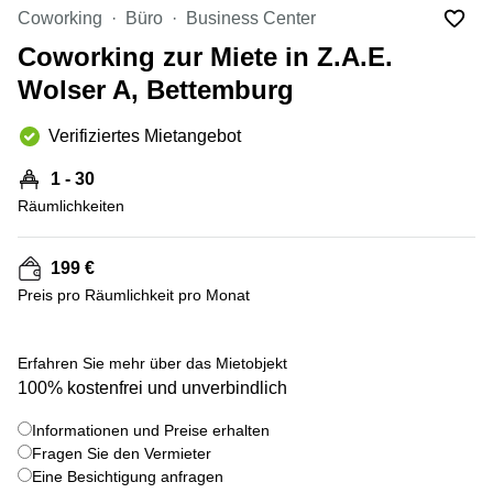
Bertrange
Coworking
Büro
Business Center
Сoworking
Coworking zur Miete in Z.A.E.
Esch-sur-
Alzette
Wolser A, Bettemburg
Сoworking
Verifiziertes Mietangebot
Sandweiler
Bureaux
1 - 30
Esch-
Räumlichkeiten
sur-
Alzette
199 €
Bureaux
Sandweiler
Preis pro Räumlichkeit pro Monat
Bureaux
Luxembourg
+ 8 bilder
Erfahren Sie mehr über das Mietobjekt
100% kostenfrei und unverbindlich
Centres
d’affaires
Bertrange
Informationen und Preise erhalten
Fragen Sie den Vermieter
Centres
Eine Besichtigung anfragen
Esch-