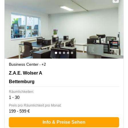
Business Center
+2
144 Z.A.E. Wolser A, Bettemburg
Z.A.E. Wolser A
Bettemburg
Räumlichkeiten:
1 - 30
Preis pro Räumlichkeit pro Monat:
199 - 599 €
Info & Preise Sehen