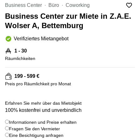
Bertrange
Business Center
Büro
Coworking
Сoworking
Business Center zur Miete in Z.A.E.
Esch-sur-
Alzette
Wolser A, Bettemburg
Сoworking
Verifiziertes Mietangebot
Sandweiler
Bureaux
1 - 30
Esch-
Räumlichkeiten
sur-
Alzette
199 - 599 €
Bureaux
Sandweiler
Preis pro Räumlichkeit pro Monat
Bureaux
Luxembourg
+ 8 bilder
Erfahren Sie mehr über das Mietobjekt
100% kostenfrei und unverbindlich
Centres
d’affaires
Bertrange
Informationen und Preise erhalten
Fragen Sie den Vermieter
Centres
Eine Besichtigung anfragen
Esch-