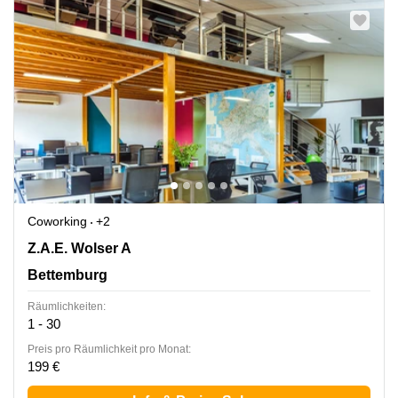
Coworking
+2
144 Z.A.E. Wolser A, Bettemburg
Z.A.E. Wolser A
Bettemburg
Räumlichkeiten:
1 - 30
Preis pro Räumlichkeit pro Monat:
199 €