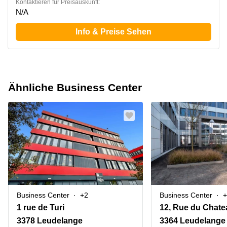
Kontaktieren für Preisauskunft:
N/A
Info & Preise Sehen
Ähnliche Business Center
Business Center
+2
Business Center
+
1 rue de Turi
12, Rue du Chate
3378 Leudelange
3364 Leudelange