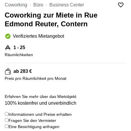
Bertrange
Coworking
Büro
Business Center
Сoworking
Coworking zur Miete in Rue
Esch-sur-
Alzette
Edmond Reuter, Contern
Сoworking
Verifiziertes Mietangebot
Sandweiler
Bureaux
1 - 25
Esch-
Räumlichkeiten
sur-
Alzette
ab 283 €
Bureaux
Sandweiler
Preis pro Räumlichkeit pro Monat
Bureaux
Luxembourg
+ 1 bilder
Erfahren Sie mehr über das Mietobjekt
100% kostenfrei und unverbindlich
Centres
d’affaires
Bertrange
Informationen und Preise erhalten
Fragen Sie den Vermieter
Centres
Eine Besichtigung anfragen
Esch-