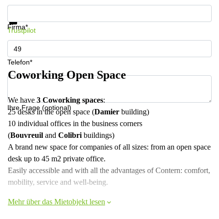
Informationen und Preise erhalten
Datenschutz
Firma*
Trustpilot
Telefon*
Coworking Open Space
We have
3 Coworking spaces
:
Ihre Frage (optional)
25 desks in the open space (
Damier
building)
10 individual offices in the business corners
(
Bouvreuil
and
Colibri
buildings)
A brand new space for companies of all sizes: from an open space
desk up to 45 m2 private office.
Easily accessible and with all the advantages of Contern: comfort,
mobility, service and well-being.
Mehr über das Mietobjekt lesen