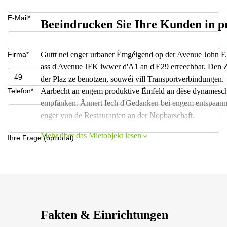
E-Mail*
Beeindrucken Sie Ihre Kunden in pr
Firma*
Guttt nei enger urbaner Ëmgéigend op der Avenue John F.
ass d'Avenue JFK iwwer d'A1 an d'E29 erreechbar. Den 
der Plaz ze benotzen, souwéi vill Transportverbindungen.
Telefon*
Aarbecht an engem produktive Ëmfeld an dëse dynamesche
empfänken. Ännert Iech d'Gedanken bei engem entspaannt
enger vun de Restauranten an der Nopbarschaft.
Mehr über das Mietobjekt lesen
Ihre Frage (optional)
Fakten & Einrichtungen