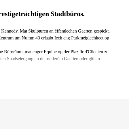
estigeträchtigen Stadtbüros.
 Kennedy. Mat Skulpturen an ëffentlechen Gaerten gespickt,
Zentrum um Numm 43 erlaabt Iech eng Parkméiglechkeet op
 Büroräum, mat enger Equipe op der Plaz fir d'Clienten ze
en Spadséiergang an de ronderëm Gaerten oder gitt an