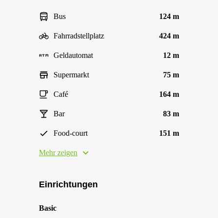
Bus
124 m
Fahrradstellplatz
424 m
Geldautomat
12 m
Supermarkt
75 m
Café
164 m
Bar
83 m
Food-court
151 m
Mehr zeigen
Einrichtungen
Basic