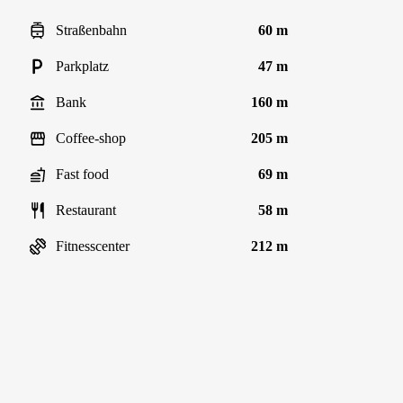
Straßenbahn
60 m
Parkplatz
47 m
Bank
160 m
Coffee-shop
205 m
Fast food
69 m
Restaurant
58 m
Fitnesscenter
212 m