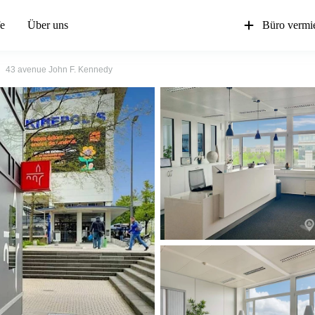
fe
Über uns
Büro vermi
43 avenue John F. Kennedy