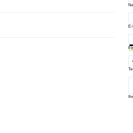
N
E-
In
Fi
Tr
Te
Ih