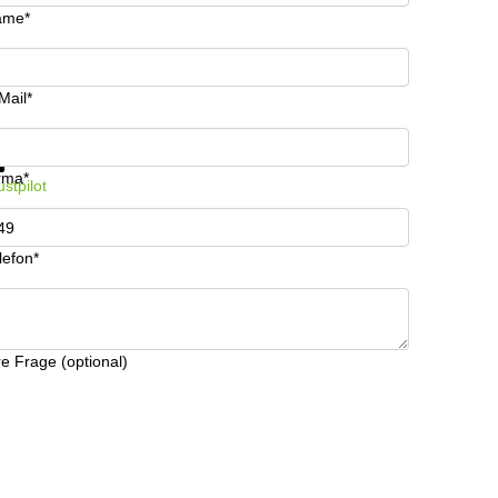
ame*
Mail*
formationen und Preise erhalten
Datenschutz
rma*
ustpilot
lefon*
re Frage (optional)