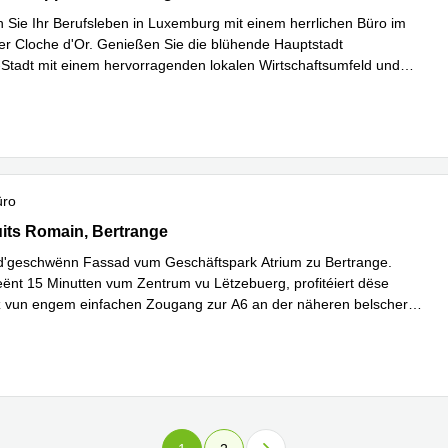
 Sie Ihr Berufsleben in Luxemburg mit einem herrlichen Büro im
er Cloche d'Or. Genießen Sie die blühende Hauptstadt
tadt mit einem hervorragenden lokalen Wirtschaftsumfeld und
rfahren
üro
du Puits Romain, Bertrange
its Romain, Bertrange
d'geschwënn Fassad vum Geschäftspark Atrium zu Bertrange.
ieënt 15 Minutten vum Zentrum vu Lëtzebuerg, profitéiert dëse
az vun engem einfachen Zougang zur A6 an der näheren belscher
...
hren