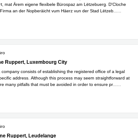
iert, mat Ärem eigene flexibele Bürospaz am Lëtzebuerg. D'Cloche
r Firma an der Nopberäicht vum Häerz vun der Stad Lëtzeb
...
hren
üro
ène Ruppert, Luxembourg City
e Ruppert, Luxembourg City
 company consists of establishing the registered office of a legal
specific address. Although this process may seem straightforward at
 are many pitfalls that must be avoided in order to ensure pr
...
hren
üro
 Ruppert 11, Leudelange
ne Ruppert, Leudelange