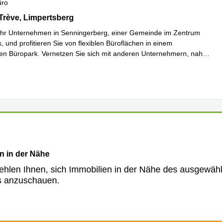
üro
rève 6D,Bâtiment D, Limpertsberg
Trève, Limpertsberg
Ihr Unternehmen in Senningerberg, einer Gemeinde im Zentrum
 und profitieren Sie von flexiblen Büroflächen in einem
en Büropark. Vernetzen Sie sich mit anderen Unternehmern, nah
erfahren
n in der Nähe
ehlen Ihnen, sich Immobilien in der Nähe des ausgewäh
s anzuschauen.