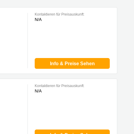
Kontaktieren für Preisauskunft:
N/A
berg
Info & Preise Sehen
Kontaktieren für Preisauskunft:
N/A