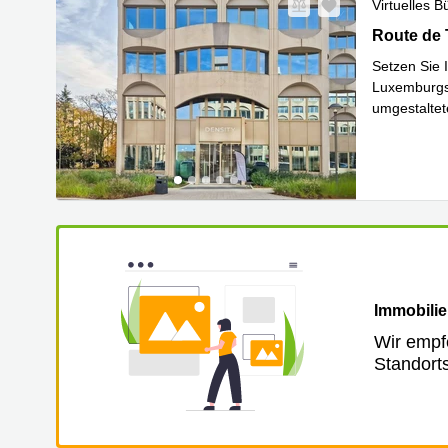
Virtuelles B
Route de T
Route de 
Setzen Sie 
Luxemburgs,
umgestaltet
Mehr 
un
...
Immobilie
Wir empf
Standort