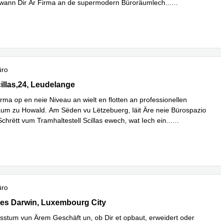
 wann Dir Är Firma an de supermodern Büroräumlech
...
hren
üro
llas,24, Leudelange
illas,24, Leudelange
rma op en neie Niveau an wielt en flotten an professionellen
um zu Howald. Am Sëden vu Lëtzebuerg, läit Äre neie Bürospazio
Schrëtt vum Tramhaltestell Scillas ewech, wat Iech ein
...
hren
üro
s Darwin 5, Luxembourg City
es Darwin, Luxembourg City
stum vun Ärem Geschäft un, ob Dir et opbaut, erweidert oder