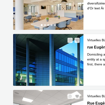
diversifizé
d'Or leet Ä
Mehr erfa
Virtuelles B
20 rue Eug
rue Eugèn
Domiciling a
entity at a 
first, there
Mehr erfa
Virtuelles B
Rue Eugène
Rue Eugè