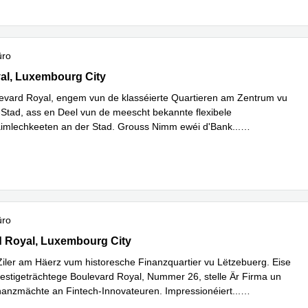
üro
l, Luxembourg City
al, Luxembourg City
vard Royal, engem vun de klasséierte Quartieren am Zentrum vu
Stad, ass en Deel vun de meescht bekannte flexibele
imlechkeeten an der Stad. Grouss Nimm ewéi d'Bank
...
hren
üro
ard Royal,Level 5, Luxembourg City
 Royal, Luxembourg City
 Ziler am Häerz vum historesche Finanzquartier vu Lëtzebuerg. Eise
estigeträchtege Boulevard Royal, Nummer 26, stelle Är Firma un
inanzmächte an Fintech-Innovateuren. Impressionéiert
...
hren