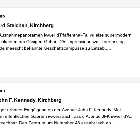
üro
rd Steichen,1<sup>er</sup> étage de l‘immeuble Oksigen, Kirch
d Steichen, Kirchberg
Ausnahmepanoramen iwwer d‘Pfaffenthal-Tal vu eise supermodern
hkeeten am Oksigen-Gebai. Dës impressiounsvoll Tour ass op
de meescht bekannte Geschäftscampusse zu Lëtzeb
...
hren
üro
John F. Kennedy, Kirchberg
hn F. Kennedy, Kirchberg
nger urbaner Ëmgéigend op der Avenue John F. Kennedy. Mat
an ëffentlechen Gaerten iwwerstrach, ass d'Avenue JFK iwwer d'A1
rreechbar. Den Zentrum um Nummber 43 erlaabt Iech en
...
hren