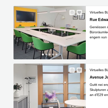
Virtuelles B
2 Rue Edwa
Rue Edwar
Genéissen 
Büroräumlec
engem vun 
Mehr erfa
Virtuelles B
43 avenue 
Avenue Jo
Guttt nei e
Skulpturen 
an d'E29 e
Mehr erfa