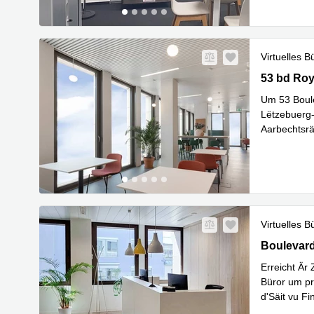
Virtuelles B
53 bd Roya
53 bd Roy
Um 53 Boule
Lëtzebuerg-
Aarbechtsrä
Mehr erfa
Virtuelles B
26, Boulev
Boulevard
Erreicht Är
Büror um pr
d'Säit vu F
Mehr erfa