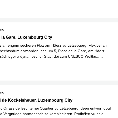
üro
 la Gare, Luxembourg City
e la Gare, Luxembourg City
s an engem sécheren Plaz am Häerz vu Lëtzebuerg. Flexibel an
bechtsräum erwaarden Iech um 5, Place de la Gare, am Häerz
prächteger a dynamescher Stad, déi zum UNESCO-Weltku
...
hren
üro
rd de Kockelsheuer, Luxembourg City
 de Kockelsheuer, Luxembourg City
d'Or ass de leschte nei Quartier vu Lëtzebuerg, deen entworf gouf
t a Vergnüege harmonesch ze kombinéieren. Profitéiert vu neie