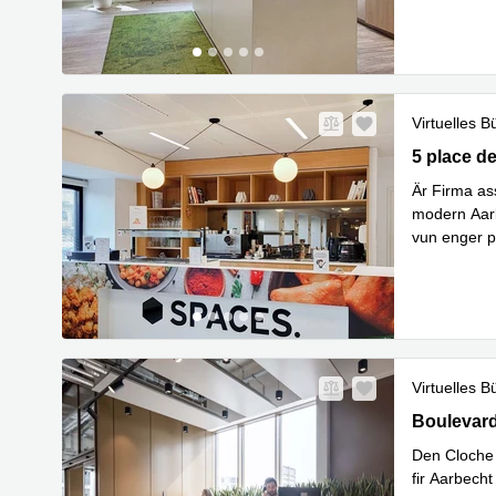
Virtuelles B
5 place de
5 place d
Är Firma as
modern Aar
vun enger 
Mehr erfa
Virtuelles B
18 Bouleva
Boulevard
Den Cloche 
fir Aarbech