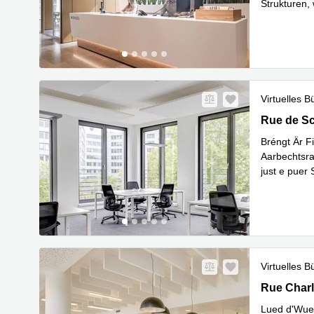
Strukturen,
Mehr erfa
Virtuelles B
Rue de Sci
Rue de Sc
Bréngt Är Fi
Aarbechtsra
just e puer 
Mehr erfa
Virtuelles B
Rue Charle
Rue Charl
Lued d'Wues