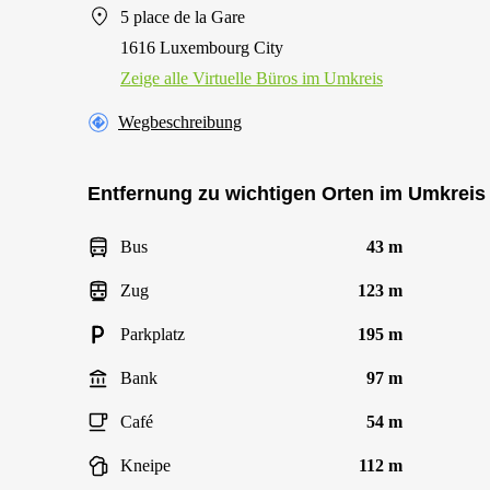
5 place de la Gare
1616 Luxembourg City
Zeige alle Virtuelle Büros im Umkreis
Wegbeschreibung
Entfernung zu wichtigen Orten im Umkreis
Bus
43 m
Zug
123 m
Parkplatz
195 m
Bank
97 m
Café
54 m
Kneipe
112 m