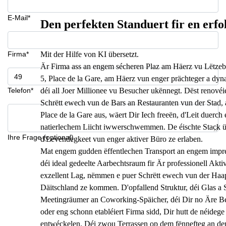
E-Mail*
Den perfekten Standuert fir en erfo
Firma*
Mit der Hilfe von KI übersetzt.
Är Firma ass an engem sécheren Plaz am Häerz vu Lëtze
5, Place de la Gare, am Häerz vun enger prächteger a d
Telefon*
déi all Joer Millionee vu Besucher ukënnegt. Dëst renov
Schrëtt ewech vun de Bars an Restauranten vun der Stad, 
Place de la Gare aus, wäert Dir Iech freeën, d'Leit duerc
natierlechem Liicht iwwerschwemmen. De éischte Stack üb
Ihre Frage (optional)
d'Levendegkeet vun enger aktiver Büro ze erlaben.
Mat engem gudden ëffentlechen Transport an engem impress
déi ideal gedeelte Aarbechtsraum fir Är professionell Akt
exzellent Lag, nëmmen e puer Schrëtt ewech vun der Haapt
Däitschland ze kommen. D'opfallend Struktur, déi Glas a 
Meetingräumer an Coworking-Späicher, déi Dir no Äre Bedi
oder eng schonn etabléiert Firma sidd, Dir hutt de néidege 
entwéckelen. Déi zwou Terrassen op dem fënnefteg an de