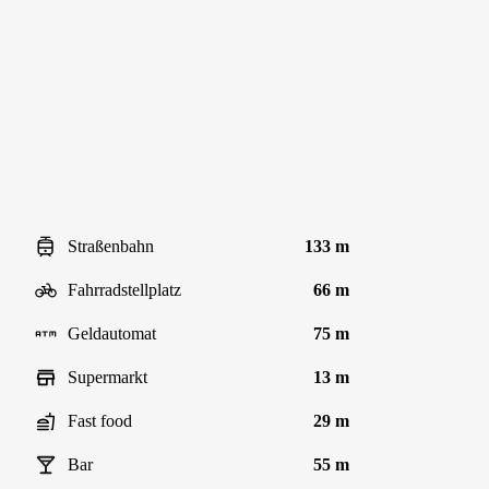
Straßenbahn
133 m
Fahrradstellplatz
66 m
Geldautomat
75 m
Supermarkt
13 m
Fast food
29 m
Bar
55 m