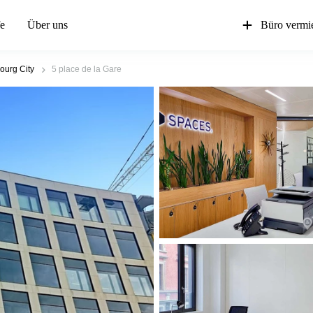
fe
Über uns
Büro vermi
urg City
5 place de la Gare