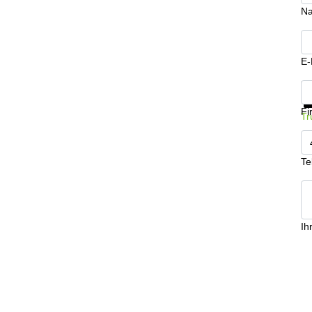
N
E-
In
Fi
Tr
Te
Ih