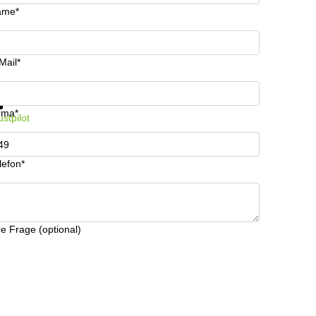
ame*
Mail*
formationen und Preise erhalten
Datenschutz
rma*
ustpilot
lefon*
re Frage (optional)