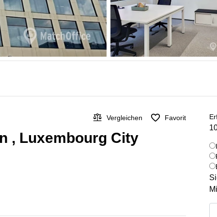
Er
Vergleichen
Favorit
10
 in , Luxembourg City
Si
Mi