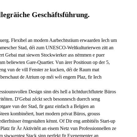
llegräiche Geschäftsführung.
buerg. Flexibel an modern Aarbechtsräum erwaarden Iech um
ynamescher Stad, déi zum UNESCO-Weltkulturierwen zitt an
éiert Gebai mat siewen Stockwierker ass nëmmen e puer
am beliewten Gare-Quartier. Vun ärer Positioun op der 5,
h eng vun de vill Fenster ze kucken, déi de Raum mat
erschaut de Atrium op méi wéi engem Plaz, fir Iech
iounsvollen Design sinn dës hell a lichtdurchflutete Büros
ivitéiten. D'Gebai zéckt sech besonnesch duerch seng
gare vun der Stad, fir ganz einfach a Belgien an
Steen kombinéiert, huet modern privat Büros, grouss
erfnisser ëmgestalten kënnt. Of Dir eng ambitiéis Start-up
Platz fir Är Aktivitéit an eisem Netz vun Professionnellen ze
m siwwenteg Stack sinn perfekt fir Evenementer an