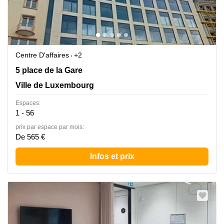
Centre D'affaires
+2
5 place de la Gare, Ville de Luxembourg
5 place de la Gare
Ville de Luxembourg
Espaces:
1 - 56
prix par espace par mois:
De 565 €
Infos et prix