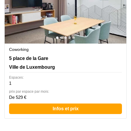
Coworking
5 place de la Gare, Ville de Luxembourg
5 place de la Gare
Ville de Luxembourg
Espaces:
1
prix par espace par mois:
De 529 €
Infos et prix