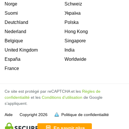
Norge
Schweiz
Suomi
Україна
Deutchland
Polska
Nederland
Hong Kong
Belgique
Singapore
United Kingdom
India
España
Worldwide
France
Ce site est protégé par reCAPTCHA et les
Règles de
confidentialité
et les
Conditions d’utilisation
de Google
s’appliquent.
Aide
Copyright
2026
Politique de confidentialité
soit pleine.
soit pleine.
soit pleine.
soit pleine.
soit pleine.
soit pleine.
soit pleine.
soit pleine.
soit pleine.
soit pleine.
soit pleine.
soit pleine.
soit pleine.
En savoir plus