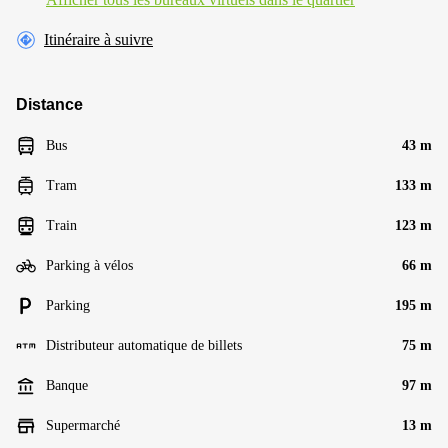
Itinéraire à suivre
Distance
Bus
43 m
Tram
133 m
Train
123 m
Parking à vélos
66 m
Parking
195 m
Distributeur automatique de billets
75 m
Banque
97 m
Supermarché
13 m