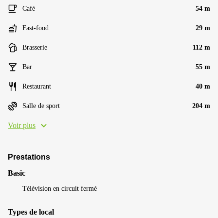
Café
54 m
Fast-food
29 m
Brasserie
112 m
Bar
55 m
Restaurant
40 m
Salle de sport
204 m
Voir plus
Prestations
Basic
Télévision en circuit fermé
Types de local