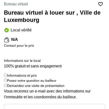
Bertrange
Bureau virtuel
Сoworking
Bureau virtuel à louer sur , Ville de
Esch-sur-
Alzette
Luxembourg
Сoworking
Local vérifié
Sandweiler
Bureaux
N/A
Esch-
Contact pour le prix
sur-
Alzette
Informations sur le local
Bureaux
Sandweiler
100% gratuit et sans engagement
Bureaux
Informations et prix
Luxembourg
+ 9 images
Posez votre question au bailleur
Demandez une visite de présentation
Centres
d’affaires
Vous recevrez un e-mail avec des informations sur
Bertrange
l'immeuble et les coordonnées du bailleur.
Centres
Informations et prix
Esch-