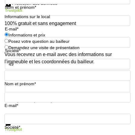
Protection des données
sur-
Nom et prénom*
Alzette
Trustpilot
Informations sur le local
Centres
100% gratuit et sans engagement
d’affaires
E-mail*
Sandweiler
Informations et prix
Posez votre question au bailleur
Demandez une visite de présentation
Société*
Vous recevrez un e-mail avec des informations sur
l'immeuble et les coordonnées du bailleur.
Numéro de téléphone*
Nom et prénom*
Votre question (facultatif)
E-mail*
Informations et prix
Protection des données
Société*
Trustpilot