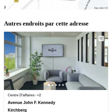
Autres endroits par cette adresse
Centre D'affaires
+2
43 avenue John F. Kennedy, Kirchberg
Avenue John F. Kennedy
Kirchberg