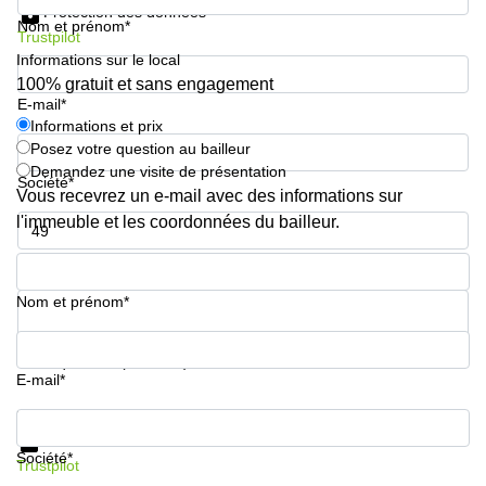
Protection des données
sur-
Nom et prénom*
Alzette
Trustpilot
Informations sur le local
Centres
100% gratuit et sans engagement
d’affaires
E-mail*
Sandweiler
Informations et prix
Posez votre question au bailleur
Demandez une visite de présentation
Société*
Vous recevrez un e-mail avec des informations sur
l'immeuble et les coordonnées du bailleur.
Numéro de téléphone*
Nom et prénom*
Votre question (facultatif)
E-mail*
Informations et prix
Protection des données
Société*
Trustpilot