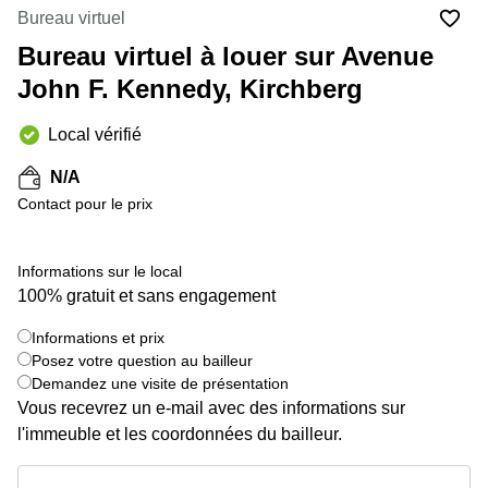
Bertrange
Bureau virtuel
Сoworking
Bureau virtuel à louer sur Avenue
Esch-sur-
Alzette
John F. Kennedy, Kirchberg
Сoworking
Local vérifié
Sandweiler
Bureaux
N/A
Esch-
Contact pour le prix
sur-
Alzette
Informations sur le local
Bureaux
Sandweiler
100% gratuit et sans engagement
Bureaux
Informations et prix
Luxembourg
+ 8 images
Posez votre question au bailleur
Demandez une visite de présentation
Centres
d’affaires
Vous recevrez un e-mail avec des informations sur
Bertrange
l'immeuble et les coordonnées du bailleur.
Centres
Informations et prix
Esch-