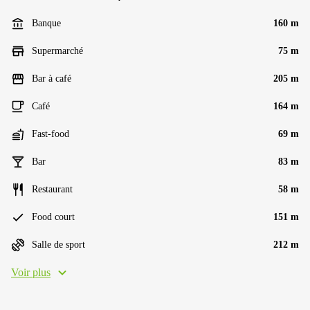
Banque
160 m
Supermarché
75 m
Bar à café
205 m
Café
164 m
Fast-food
69 m
Bar
83 m
Restaurant
58 m
Food court
151 m
Salle de sport
212 m
Voir plus