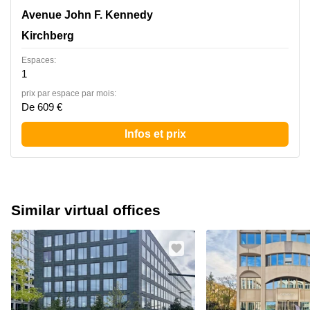
43 avenue John F. Kennedy, Kirchberg
Avenue John F. Kennedy
Kirchberg
Espaces:
1
prix par espace par mois:
De 609 €
Infos et prix
Similar virtual offices