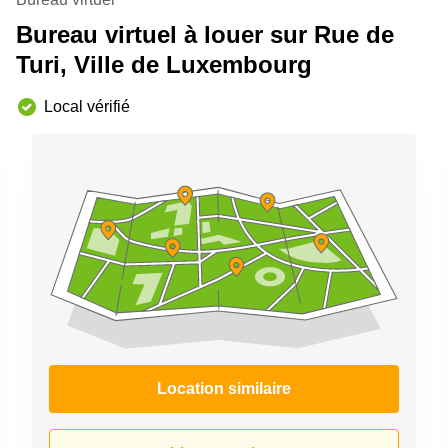
sur-
Bureau virtuel à louer sur Rue de
Alzette
Turi, Ville de Luxembourg
Centres
d’affaires
Sandweiler
Local vérifié
Location similaire