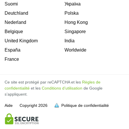
Suomi
Україна
Deutchland
Polska
Nederland
Hong Kong
Belgique
Singapore
United Kingdom
India
España
Worldwide
France
Ce site est protégé par reCAPTCHA et les
Règles de
confidentialité
et les
Conditions d’utilisation
de Google
s’appliquent.
Aide
Copyright
2026
Politique de confidentialité
soit pleine.
soit pleine.
soit pleine.
soit pleine.
soit pleine.
soit pleine.
soit pleine.
soit pleine.
soit pleine.
soit pleine.