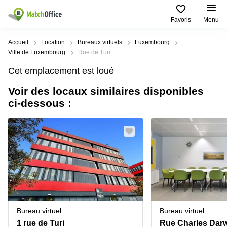
Favoris
Menu
Rechercher / publier
Accueil
Location
Bureaux virtuels
Luxembourg
Ville de Luxembourg
Rue de Turi
Aide
Pages
Villes
Recherches
Cet emplacement est loué
de
Populaires
populaires
produits
Voir des locaux similaires disponibles
Qui sommes-nous?
Luxembourg
Сoworking
ci-dessous :
Bureau
Luxembourg
Esch-
Publier un bureau
Centre
sur-
Salle de
d’affaires
Alzette
réunion
Luxembourg
Prix
Coworking
Senningerberg
Coworking
Salles
Bertrange
Bertrange
Connexion
de
Sandweiler
réunion
Centre
d'affaires
Choisissez une langue
Luxembourg
Bureau
Luxembourg
Bureau virtuel
Bureau virtuel
virtuel
Bureaux
1 rue de Turi
Rue Charles Darw