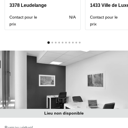
Bertrange
3378 Leudelange
1433 Ville de Lu
Сoworking
Esch-sur-
Contact pour le
N/A
Contact pour le
Alzette
prix
prix
Сoworking
Sandweiler
Bureaux
Esch-
sur-
Alzette
Bureaux
Sandweiler
Bureaux
Luxembourg
Centres
d’affaires
Bertrange
Lieu non disponible
Centres
Esch-
Bureau virtuel