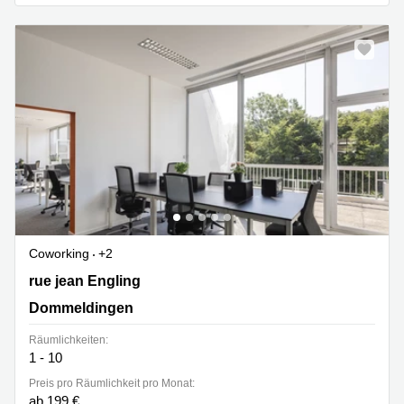
sur-
Alzette
Centres
d’affaires
Sandweiler
Coworking
+2
2 rue jean Engling, Dommeldingen
rue jean Engling
Dommeldingen
Räumlichkeiten:
1 - 10
Preis pro Räumlichkeit pro Monat:
ab 199 €