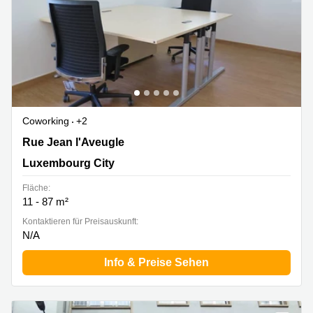
Coworking
+2
16, rue Jean l'Aveugle, Luxembourg City
Rue Jean l'Aveugle
Luxembourg City
Fläche:
11 - 87 m²
Kontaktieren für Preisauskunft:
N/A
Info & Preise Sehen