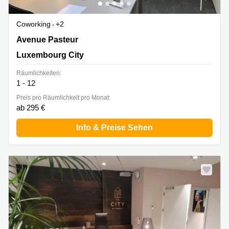
Coworking
+2
14-16 Avenue Pasteur, Limpertsberg, Luxembourg City
Avenue Pasteur
Luxembourg City
Räumlichkeiten:
1 - 12
Preis pro Räumlichkeit pro Monat:
ab 295 €
Info & Preise Sehen