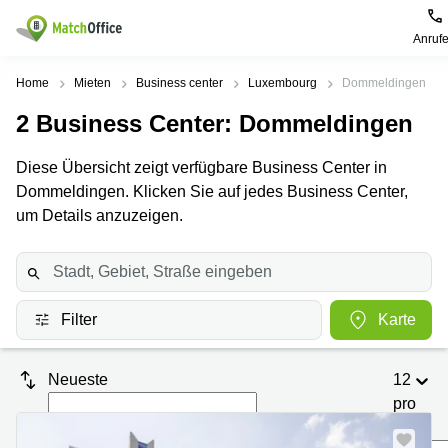
Anruf
Mieten / Vermieten
Home
Mieten
Business center
Luxembourg
Dommeldingen
2
Business Center
: Dommeldingen
Hilfe
Pages
Villes
Recherches
de
Populaires
populaires
Diese Übersicht zeigt verfügbare Business Center in
produits
Über uns
Dommeldingen. Klicken Sie auf jedes Business Center,
Luxembourg
Сoworking
Bureau
Luxembourg
um Details anzuzeigen.
Esch-
Büro vermieten
Centre
sur-
Salle de
d’affaires
Alzette
réunion
Luxembourg
Preis
Coworking
Senningerberg
Coworking
Filter
Karte
Salles
Bertrange
Bertrange
Log-in
de
Sandweiler
réunion
Centre
Neueste
12
d'affaires
Sprache wählen
Luxembourg
Bureau
Luxembourg
pro
virtuel
Seite
Bureaux