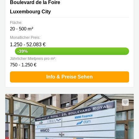
Boulevard de la Foire 11-13, Luxembourg City
Boulevard de la Foire
Luxembourg City
Fläche:
20 - 500 m²
Monatlicher Preis:
1.250 - 52.083 €
-39%
Jährlicher Mietpreis pro m²:
750 - 1.250 €
Info & Preise Sehen