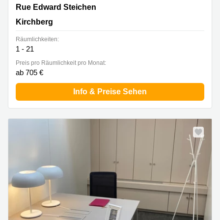
2 Rue Edward Steichen,1<sup>er</sup> étage de
Rue Edward Steichen
l‘immeuble Oksigen, Kirchberg
Kirchberg
Räumlichkeiten:
1 - 21
Preis pro Räumlichkeit pro Monat:
ab 705 €
Info & Preise Sehen