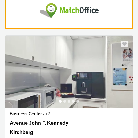
Business Center
+2
43 avenue John F. Kennedy, Kirchberg
Avenue John F. Kennedy
Kirchberg