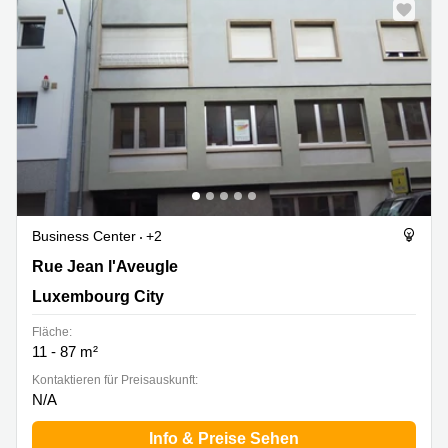
Business Center
+2
16, rue Jean l'Aveugle, Luxembourg City
Rue Jean l'Aveugle
Luxembourg City
Fläche:
11 - 87 m²
Kontaktieren für Preisauskunft:
N/A
Info & Preise Sehen