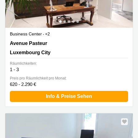
Business Center
+2
14-16 Avenue Pasteur, Limpertsberg, Luxembourg City
Avenue Pasteur
Luxembourg City
Räumlichkeiten:
1 - 3
Preis pro Räumlichkeit pro Monat:
620 - 2.290 €
Info & Preise Sehen