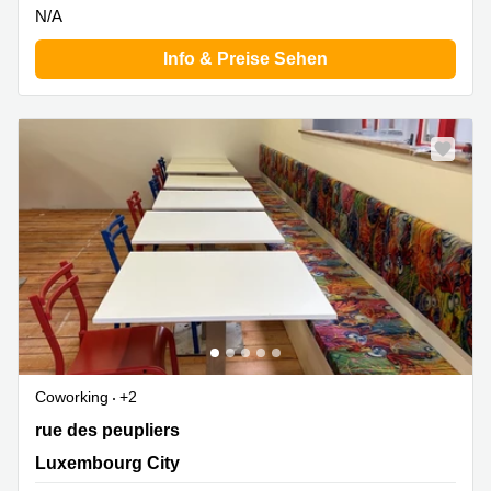
N/A
Info & Preise Sehen
Coworking
+2
20 rue des peupliers, Luxembourg City
rue des peupliers
Luxembourg City