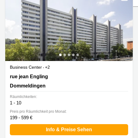
Bertrange
Сoworking
Esch-sur-
Alzette
Сoworking
Sandweiler
Bureaux
Esch-
sur-
Alzette
Business Center
+2
2 rue jean Engling, Dommeldingen
rue jean Engling
Bureaux
Sandweiler
Dommeldingen
Bureaux
Räumlichkeiten:
Luxembourg
1 - 10
Centres
Preis pro Räumlichkeit pro Monat:
d’affaires
199 - 599 €
Bertrange
Info & Preise Sehen
Centres
Esch-