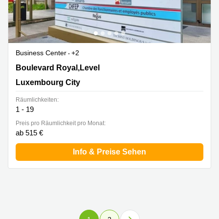
Business Center
+2
26, Boulevard Royal,Level 5, Luxembourg City
Boulevard Royal,Level
Luxembourg City
Räumlichkeiten:
1 - 19
Preis pro Räumlichkeit pro Monat:
ab 515 €
Info & Preise Sehen