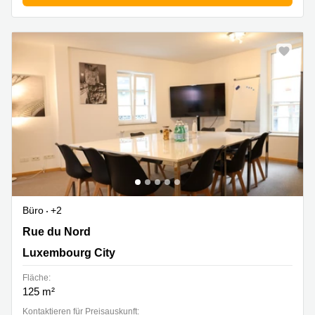
Büro
+2
Rue du Nord 2-4, Luxembourg City
Rue du Nord
Luxembourg City
Fläche:
125 m²
Kontaktieren für Preisauskunft: