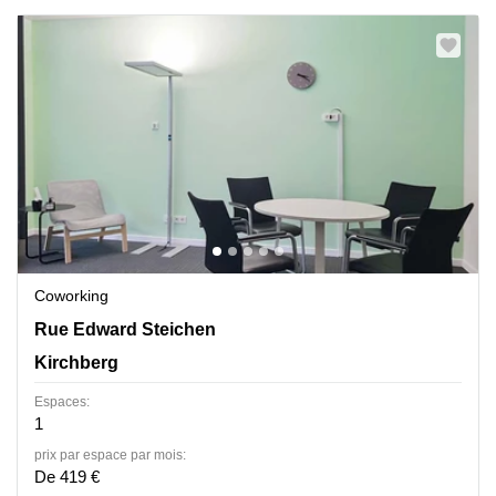
Coworking
2 Rue Edward Steichen,1<sup>er</sup> étage de
Rue Edward Steichen
l‘immeuble Oksigen, Kirchberg
Kirchberg
Espaces:
1
prix par espace par mois:
De 419 €