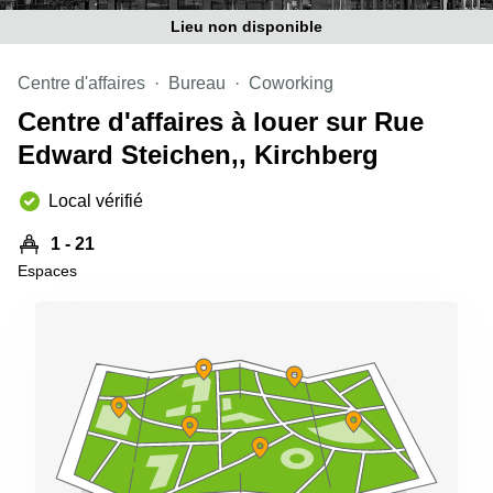
sur-
Lieu non disponible
Alzette
Centres
Centre d'affaires
Bureau
Coworking
d’affaires
Sandweiler
Centre d'affaires à louer sur Rue
Edward Steichen,, Kirchberg
Local vérifié
1 - 21
Espaces