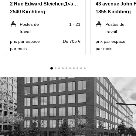
Bertrange
2 Rue Edward Steichen,1<sup>er</sup> étage de l‘immeuble Oksigen
43 avenue John 
2540 Kirchberg
1855 Kirchberg
Сoworking
Esch-sur-
Alzette
Postes de
1 - 21
Postes de
travail
travail
Сoworking
Sandweiler
prix par espace
De 705 €
prix par espace
par mois
par mois
Bureaux
Esch-
sur-
Alzette
Bureaux
Sandweiler
Bureaux
Luxembourg
Centres
d’affaires
Bertrange
Centres
Esch-