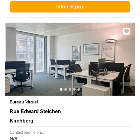
Infos et prix
Bureau Virtuel
2 Rue Edward Steichen,1<sup>er</sup> étage de
Rue Edward Steichen
l‘immeuble Oksigen, Kirchberg
Kirchberg
Contact pour le prix:
N/A