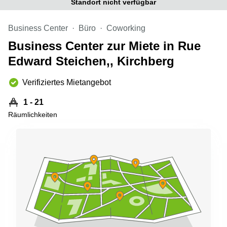
Standort nicht verfügbar
sur-
Alzette
Business Center
Büro
Coworking
Centres
d’affaires
Business Center zur Miete in Rue
Sandweiler
Edward Steichen,, Kirchberg
Verifiziertes Mietangebot
1 - 21
Räumlichkeiten