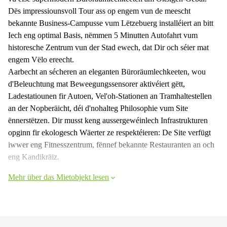
Dës impressiounsvoll Tour ass op engem vun de meescht
bekannte Business-Campusse vum Lëtzebuerg installéiert an bitt
Iech eng optimal Basis, nëmmen 5 Minutten Autofahrt vum
historesche Zentrum vun der Stad ewech, dat Dir och séier mat
engem Vëlo ereecht.
Aarbecht an sécheren an eleganten Büroräumlechkeeten, wou
d'Beleuchtung mat Beweegungssensorer aktivéiert gëtt,
Ladestatiounen fir Autoen, Vel'oh-Stationen an Tramhaltestellen
an der Nopberäicht, déi d'nohalteg Philosophie vum Site
ënnerstëtzen. Dir musst keng aussergewéinlech Infrastrukturen
opginn fir ekologesch Wäerter ze respektéieren: De Site verfügt
iwwer eng Fitnesszentrum, fënnef bekannte Restauranten an och
eng Kandikräiz.
Mehr über das Mietobjekt lesen