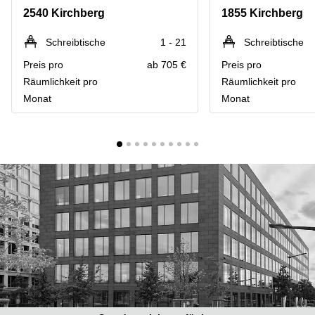
Bertrange
2540 Kirchberg
1855 Kirchberg
Сoworking
Esch-sur-
Schreibtische
1 - 21
Schreibtische
Alzette
Preis pro
ab 705 €
Preis pro
Сoworking
Räumlichkeit pro
Räumlichkeit pro
Sandweiler
Monat
Monat
Bureaux
Esch-
sur-
Alzette
Bureaux
Sandweiler
Bureaux
Luxembourg
Centres
d’affaires
Bertrange
Centres
Esch-