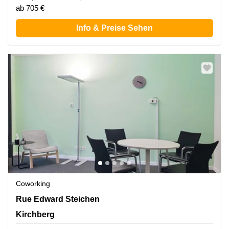
ab 705 €
Info & Preise Sehen
Coworking
2 Rue Edward Steichen,1<sup>er</sup> étage de
Rue Edward Steichen
l‘immeuble Oksigen, Kirchberg
Kirchberg