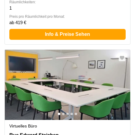
Räumlichkeiten:
1
Preis pro Räumlichkeit pro Monat:
ab 419 €
Info & Preise Sehen
Virtuelles Büro
2 Rue Edward Steichen,1<sup>er</sup> étage de