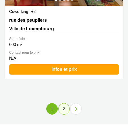
Coworking
+2
20 rue des peupliers, Ville de Luxembourg
rue des peupliers
Ville de Luxembourg
Superficie:
600 m²
Contact pour le prix:
N/A
Infos et prix
1
2