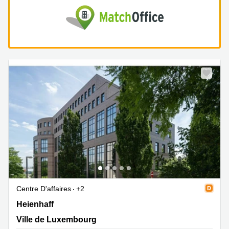
Centre D'affaires
+2
Heienhaff 5, Ville de Luxembourg
Heienhaff
Ville de Luxembourg