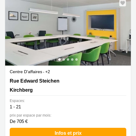
Centre D'affaires
+2
2 Rue Edward Steichen,1<sup>er</sup> étage de
Rue Edward Steichen
l‘immeuble Oksigen, Kirchberg
Kirchberg
Espaces:
1 - 21
prix par espace par mois:
De 705 €
Infos et prix