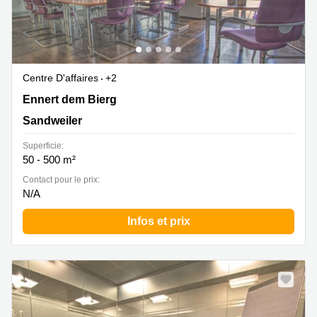
Centre D'affaires
+2
2b Ennert dem Bierg, Sandweiler
Ennert dem Bierg
Sandweiler
Superficie:
50 - 500 m²
Contact pour le prix:
N/A
Infos et prix