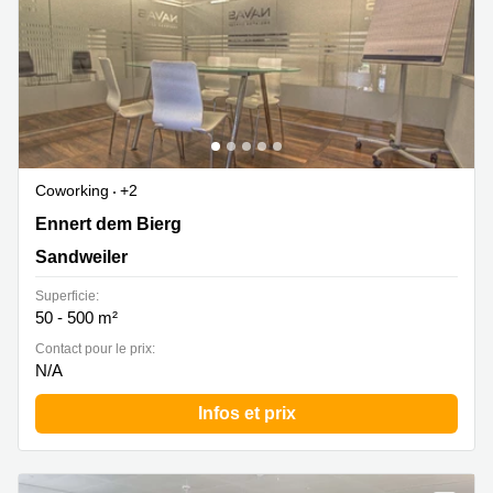
Coworking
+2
2b Ennert dem Bierg, Sandweiler
Ennert dem Bierg
Sandweiler
Superficie:
50 - 500 m²
Contact pour le prix:
N/A
Infos et prix