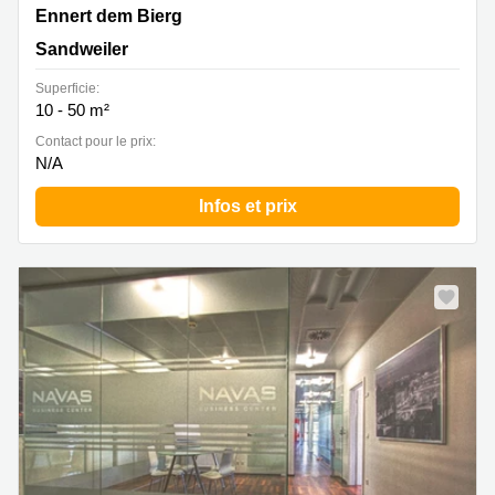
2b Ennert dem Bierg, Sandweiler
Ennert dem Bierg
Sandweiler
Superficie:
10 - 50 m²
Contact pour le prix:
N/A
Infos et prix