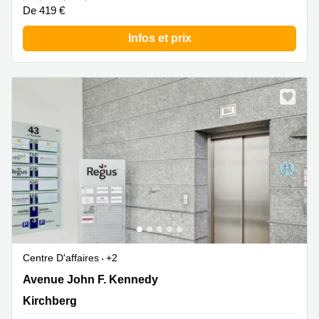
De 419 €
Infos et prix
Centre D'affaires
+2
43 avenue John F. Kennedy, Kirchberg
Avenue John F. Kennedy
Kirchberg