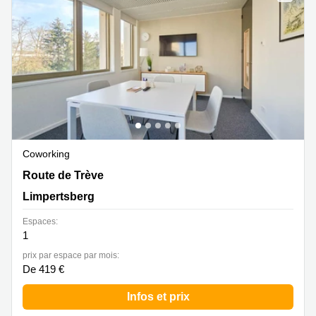
Bertrange
Сoworking
Esch-sur-
Alzette
Сoworking
Sandweiler
Bureaux
Esch-
sur-
Alzette
Coworking
Route de Trève 6D,Bâtiment D, Limpertsberg
Route de Trève
Bureaux
Sandweiler
Limpertsberg
Bureaux
Espaces:
Luxembourg
1
Centres
prix par espace par mois:
d’affaires
De 419 €
Bertrange
Infos et prix
Centres
Esch-