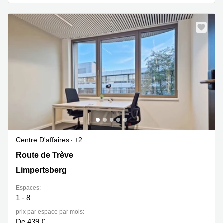
sur-
Alzette
Centres
d’affaires
Sandweiler
Centre D'affaires
+2
Route de Trève 6D,Bâtiment D, Limpertsberg
Route de Trève
Limpertsberg
Espaces:
1 - 8
prix par espace par mois:
De 439 €