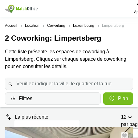
Ap
Rechercher / publier
Accueil
Location
Coworking
Luxembourg
Limpertsberg
2
Coworking
: Limpertsberg
Aide
Pages
Villes
Recherches
de
Populaires
populaires
Cette liste présente les espaces de coworking à
produits
Qui sommes-nous?
Limpertsberg. Cliquez sur chaque espace de coworking
Luxembourg
Сoworking
Bureau
Luxembourg
pour en consulter les détails.
Esch-
Publier un bureau
Centre
sur-
Salle de
d’affaires
Alzette
réunion
Luxembourg
Prix
Coworking
Senningerberg
Coworking
Filtres
Plan
Salles
Bertrange
Bertrange
Connexion
de
Sandweiler
réunion
Centre
La plus récente
12
d'affaires
Choisissez une langue
Luxembourg
Bureau
Luxembourg
par pa
virtuel
Bureaux