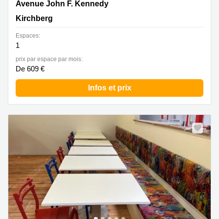
43 avenue John F. Kennedy, Kirchberg
Avenue John F. Kennedy
Kirchberg
Espaces:
1
prix par espace par mois:
De 609 €
Infos et prix