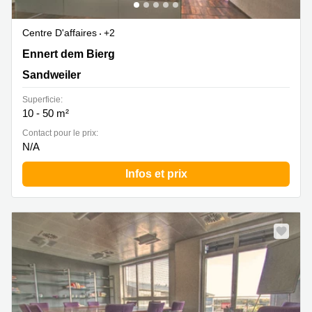
Centre D'affaires
+2
2b Ennert dem Bierg, Sandweiler
Ennert dem Bierg
Sandweiler
Superficie:
10 - 50 m²
Contact pour le prix:
N/A
Infos et prix