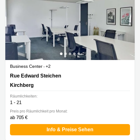
Business Center
+2
2 Rue Edward Steichen,1<sup>er</sup> étage de
Rue Edward Steichen
l‘immeuble Oksigen, Kirchberg
Kirchberg
Räumlichkeiten:
1 - 21
Preis pro Räumlichkeit pro Monat:
ab 705 €
Info & Preise Sehen