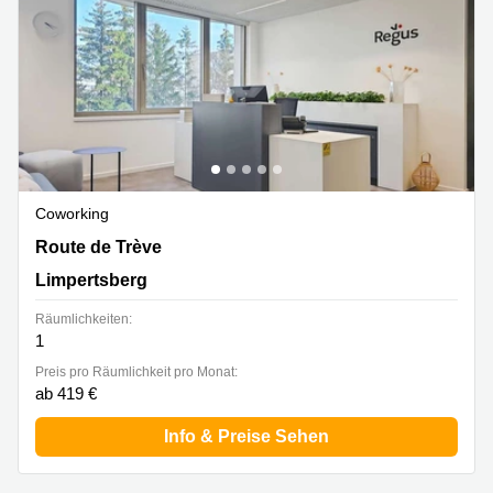
Bertrange
Сoworking
Esch-sur-
Alzette
Сoworking
Sandweiler
Bureaux
Esch-
Coworking
sur-
Alzette
Route de Trève 6D,Bâtiment D, Limpertsberg
Route de Trève
Bureaux
Limpertsberg
Sandweiler
Räumlichkeiten:
Bureaux
1
Luxembourg
Preis pro Räumlichkeit pro Monat:
Centres
ab 419 €
d’affaires
Bertrange
Info & Preise Sehen
Centres
Esch-