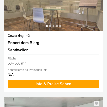
Coworking
+2
2b Ennert dem Bierg, Sandweiler
Ennert dem Bierg
Sandweiler
Fläche:
50 - 500 m²
Kontaktieren für Preisauskunft:
N/A
Info & Preise Sehen