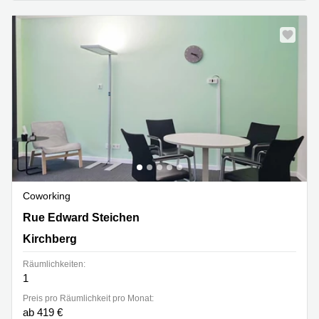
Coworking
2 Rue Edward Steichen,1<sup>er</sup> étage de
Rue Edward Steichen
l‘immeuble Oksigen, Kirchberg
Kirchberg
Räumlichkeiten:
1
Preis pro Räumlichkeit pro Monat:
ab 419 €