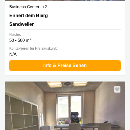
Business Center
+2
2b Ennert dem Bierg, Sandweiler
Ennert dem Bierg
Sandweiler
Fläche:
50 - 500 m²
Kontaktieren für Preisauskunft:
N/A
Info & Preise Sehen