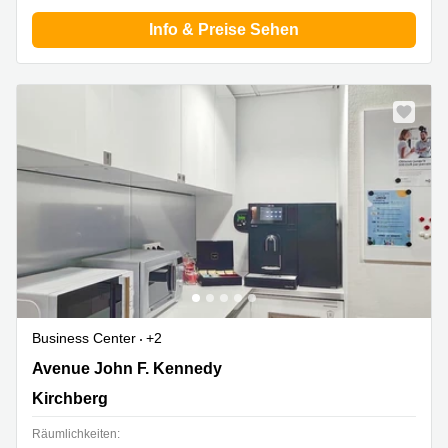
Info & Preise Sehen
Business Center
+2
43 avenue John F. Kennedy, Kirchberg
Avenue John F. Kennedy
Kirchberg
Räumlichkeiten: