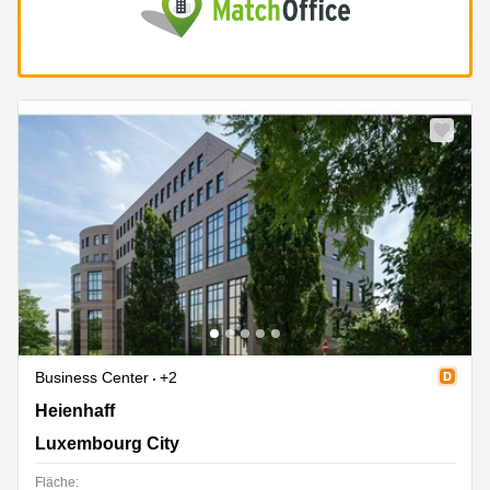
Business Center
+2
Heienhaff 5, Luxembourg City
Heienhaff
Luxembourg City
Fläche: