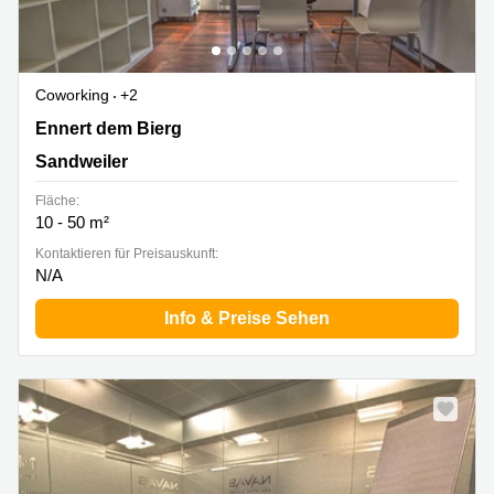
Coworking
+2
2b Ennert dem Bierg, Sandweiler
Ennert dem Bierg
Sandweiler
Fläche:
10 - 50 m²
Kontaktieren für Preisauskunft:
N/A
Info & Preise Sehen