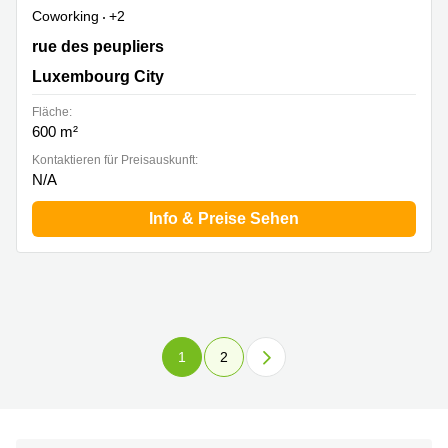
Coworking
+2
20 rue des peupliers, Luxembourg City
rue des peupliers
Luxembourg City
Fläche:
600 m²
Kontaktieren für Preisauskunft:
N/A
Info & Preise Sehen
1
2