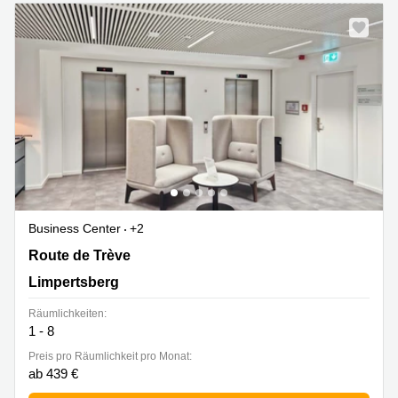
sur-
Alzette
Centres
d’affaires
Sandweiler
Business Center
+2
Route de Trève 6D,Bâtiment D, Limpertsberg
Route de Trève
Limpertsberg
Räumlichkeiten:
1 - 8
Preis pro Räumlichkeit pro Monat:
ab 439 €