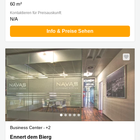
60 m²
Kontaktieren für Preisauskunft:
N/A
Info & Preise Sehen
Business Center
+2
2b Ennert dem Bierg, Sandweiler
Ennert dem Bierg