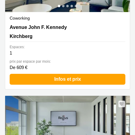
Coworking
43 avenue John F. Kennedy, Kirchberg
Avenue John F. Kennedy
Kirchberg
Espaces:
1
prix par espace par mois:
De 609 €
Infos et prix