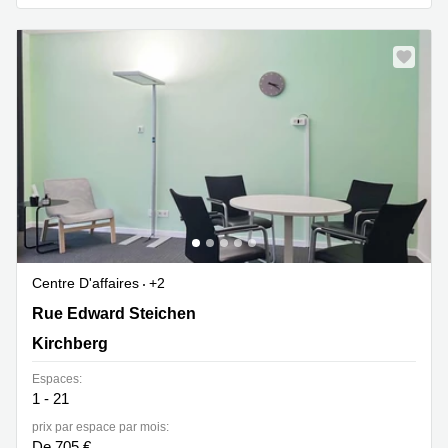
Centre D'affaires
+2
2 Rue Edward Steichen,1<sup>er</sup> étage de
Rue Edward Steichen
l‘immeuble Oksigen, Kirchberg
Kirchberg
Espaces:
1 - 21
prix par espace par mois:
De 705 €