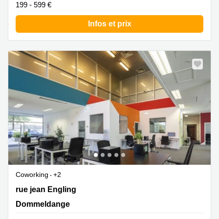
199 - 599 €
sur-
Alzette
Infos et prix
Centres
d’affaires
Sandweiler
Coworking
+2
2 rue jean Engling, Dommeldange
rue jean Engling
Dommeldange