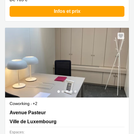
Infos et prix
Coworking
+2
14-16 Avenue Pasteur, Limpertsberg, Ville de
Avenue Pasteur
Luxembourg
Ville de Luxembourg
Espaces: