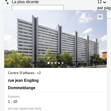
Bertrange
La plus récente
12
par pa
Сoworking
Esch-sur-
Alzette
Сoworking
Sandweiler
Bureaux
Esch-
sur-
Alzette
Bureaux
Sandweiler
Centre D'affaires
+2
Bureaux
Luxembourg
2 rue jean Engling, Dommeldange
rue jean Engling
Centres
Dommeldange
d’affaires
Bertrange
Espaces:
1 - 10
Centres
prix par espace par mois:
Esch-