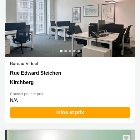
Bureau Virtuel
2 Rue Edward Steichen,1<sup>er</sup> étage de
Rue Edward Steichen
l‘immeuble Oksigen, Kirchberg
Kirchberg
Contact pour le prix:
N/A
Infos et prix