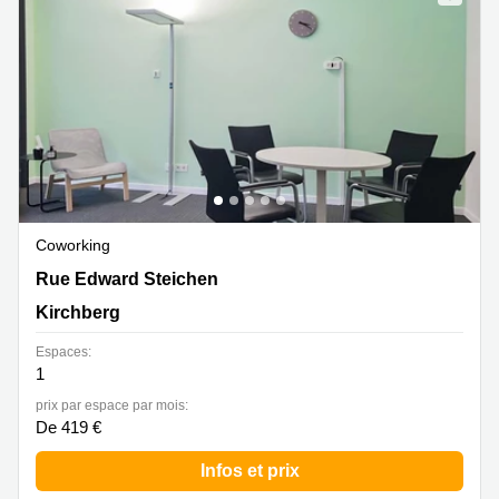
Coworking
2 Rue Edward Steichen,1<sup>er</sup> étage de
Rue Edward Steichen
l‘immeuble Oksigen, Kirchberg
Kirchberg
Espaces:
1
prix par espace par mois:
De 419 €
Infos et prix