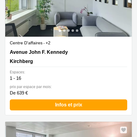
Centre D'affaires
+2
43 avenue John F. Kennedy, Kirchberg
Avenue John F. Kennedy
Kirchberg
Espaces:
1 - 16
prix par espace par mois:
De 639 €
Infos et prix