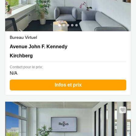
Bureau Virtuel
43 avenue John F. Kennedy, Kirchberg
Avenue John F. Kennedy
Kirchberg
Contact pour le prix:
N/A
Infos et prix