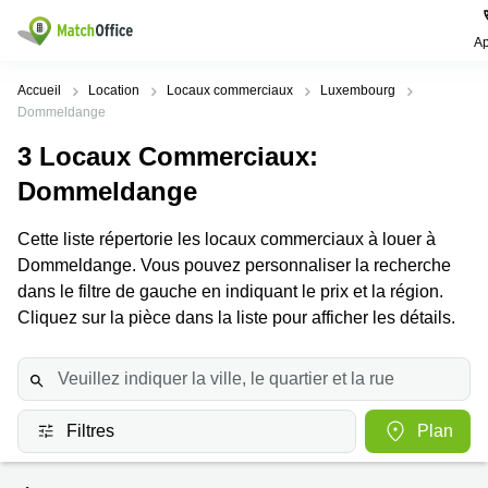
Ap
Rechercher / publier
Accueil
Location
Locaux commerciaux
Luxembourg
Dommeldange
Aide
Pages
Villes
Recherches
3
Locaux Commerciaux
:
de
Populaires
populaires
produits
Dommeldange
Qui sommes-nous?
Luxembourg
Сoworking
Bureau
Luxembourg
Cette liste répertorie les locaux commerciaux à louer à
Esch-
Publier un bureau
Dommeldange. Vous pouvez personnaliser la recherche
Centre
sur-
Salle de
d’affaires
Alzette
réunion
dans le filtre de gauche en indiquant le prix et la région.
Luxembourg
Prix
Cliquez sur la pièce dans la liste pour afficher les détails.
Coworking
Senningerberg
Coworking
Salles
Bertrange
Bertrange
Connexion
de
Sandweiler
réunion
Centre
d'affaires
Choisissez une langue
Luxembourg
Filtres
Plan
Bureau
Luxembourg
virtuel
Bureaux