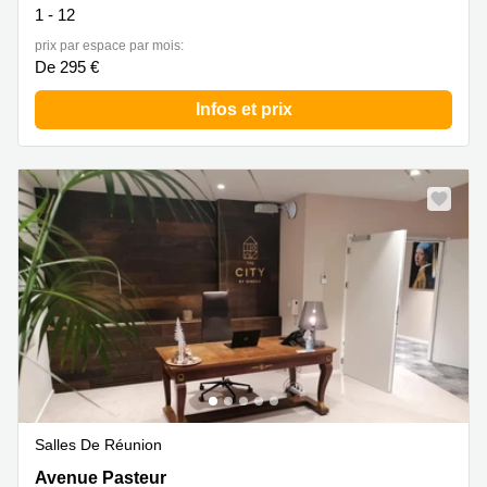
1 - 12
prix par espace par mois:
De 295 €
Infos et prix
Salles De Réunion
14-16 Avenue Pasteur, Limpertsberg, Ville de
Avenue Pasteur