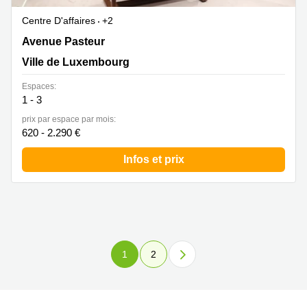
Centre D'affaires
+2
14-16 Avenue Pasteur, Limpertsberg, Ville de
Avenue Pasteur
Luxembourg
Ville de Luxembourg
Espaces:
1 - 3
prix par espace par mois:
620 - 2.290 €
Infos et prix
1
2