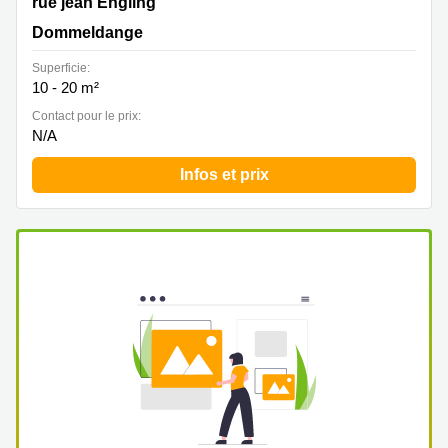
2 rue jean Engling, Dommeldange
rue jean Engling
Dommeldange
Superficie:
10 - 20 m²
Contact pour le prix:
N/A
Infos et prix