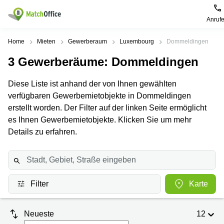
Anruf
Mieten / Vermieten
Home
Mieten
Gewerberaum
Luxembourg
Dommeldingen
3
Gewerberäume
: Dommeldingen
Hilfe
Pages
Villes
Recherches
de
Populaires
populaires
Diese Liste ist anhand der von Ihnen gewählten
produits
Über uns
verfügbaren Gewerbemietobjekte in Dommeldingen
Luxembourg
Сoworking
Bureau
Luxembourg
erstellt worden. Der Filter auf der linken Seite ermöglicht
Esch-
Büro vermieten
es Ihnen Gewerbemietobjekte. Klicken Sie um mehr
Centre
sur-
Salle de
d’affaires
Alzette
réunion
Details zu erfahren.
Luxembourg
Preis
Coworking
Senningerberg
Coworking
Salles
Bertrange
Bertrange
Log-in
de
Sandweiler
réunion
Centre
Filter
Karte
d'affaires
Sprache wählen
Luxembourg
Bureau
Luxembourg
virtuel
Neueste
12
Bureaux