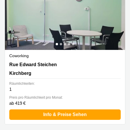
Coworking
2 Rue Edward Steichen,1<sup>er</sup> étage de
Rue Edward Steichen
l‘immeuble Oksigen, Kirchberg
Kirchberg
Räumlichkeiten:
1
Preis pro Räumlichkeit pro Monat:
ab 419 €
Info & Preise Sehen