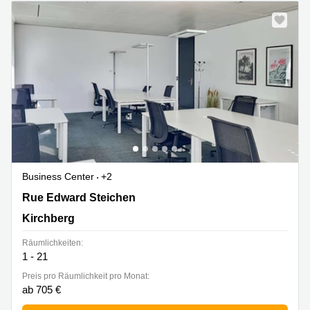
Business Center
+2
2 Rue Edward Steichen,1<sup>er</sup> étage de
Rue Edward Steichen
l‘immeuble Oksigen, Kirchberg
Kirchberg
Räumlichkeiten:
1 - 21
Preis pro Räumlichkeit pro Monat:
ab 705 €