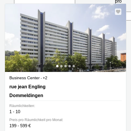
pro
Bertrange
Seite
Сoworking
Esch-sur-
Alzette
Сoworking
Sandweiler
Bureaux
Esch-
sur-
Alzette
Bureaux
Business Center
+2
Sandweiler
2 rue jean Engling, Dommeldingen
rue jean Engling
Bureaux
Luxembourg
Dommeldingen
Centres
Räumlichkeiten:
d’affaires
1 - 10
Bertrange
Preis pro Räumlichkeit pro Monat:
Centres
199 - 599 €
Esch-