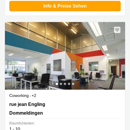
sur-
Info & Preise Sehen
Alzette
Centres
d’affaires
Sandweiler
Coworking
+2
2 rue jean Engling, Dommeldingen
rue jean Engling
Dommeldingen
Räumlichkeiten:
1 - 10