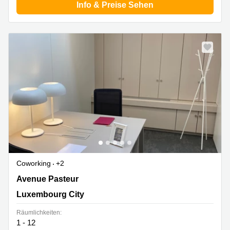
Info & Preise Sehen
Coworking
+2
14-16 Avenue Pasteur, Limpertsberg, Luxembourg City
Avenue Pasteur
Luxembourg City
Räumlichkeiten:
1 - 12