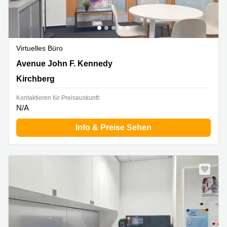
Virtuelles Büro
43 avenue John F. Kennedy, Kirchberg
Avenue John F. Kennedy
Kirchberg
Kontaktieren für Preisauskunft:
N/A
Info & Preise Sehen