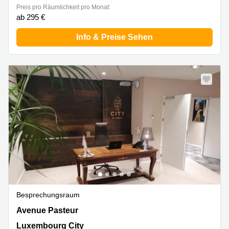
Preis pro Räumlichkeit pro Monat:
ab 295 €
Info & Preise Sehen
Besprechungsraum
14-16 Avenue Pasteur, Limpertsberg, Luxembourg City
Avenue Pasteur
Luxembourg City