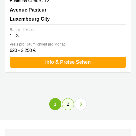
Business Center
+2
14-16 Avenue Pasteur, Limpertsberg, Luxembourg City
Avenue Pasteur
Luxembourg City
Räumlichkeiten:
1 - 3
Preis pro Räumlichkeit pro Monat:
620 - 2.290 €
Info & Preise Sehen
1
2