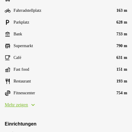
Fahrradstellplatz
163 m
Parkplatz
628 m
Bank
733 m
Supermarkt
790 m
Café
631 m
Fast food
151 m
Restaurant
193 m
Fitnesscenter
754 m
Mehr zeigen
Einrichtungen