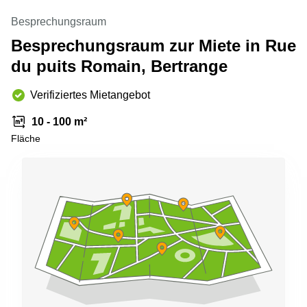
sur-
Alzette
Besprechungsraum
Besprechungsraum zur Miete in Rue
Centres
d’affaires
du puits Romain, Bertrange
Sandweiler
Verifiziertes Mietangebot
10 - 100 m²
Fläche