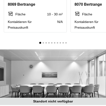
Bertrange
8069 Bertrange
8070 Bertrange
Сoworking
Esch-sur-
Fläche
10 - 30 m²
Fläche
Alzette
Kontaktieren für
N/A
Kontaktieren für
Сoworking
Preisauskunft
Preisauskunft
Sandweiler
Bureaux
Esch-
sur-
Alzette
Bureaux
Sandweiler
Bureaux
Luxembourg
Centres
d’affaires
Bertrange
Centres
Standort nicht verfügbar
Esch-