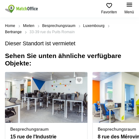
Favoriten
Menü
Mieten / Vermieten
Home
Mieten
Besprechungsraum
Luxembourg
Bertrange
33-39 rue du Puits Romain
Hilfe
Pages
Villes
Recherches
Dieser Standort ist vermietet
de
Populaires
populaires
produits
Sehen Sie unten ähnliche verfügbare
Über uns
Luxembourg
Сoworking
Objekte:
Bureau
Luxembourg
Esch-
Büro vermieten
Centre
sur-
Salle de
d’affaires
Alzette
réunion
Luxembourg
Preis
Coworking
Senningerberg
Coworking
Salles
Bertrange
Bertrange
Log-in
de
Sandweiler
réunion
Centre
d'affaires
Sprache wählen
Luxembourg
Bureau
Luxembourg
Besprechungsraum
Besprechungsraum
virtuel
Bureaux
15 rue de l'Industrie
8 rue des Mérovi