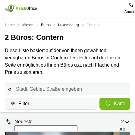
Anruf
Mieten / Vermieten
Home
Mieten
Büros
Luxembourg
Contern
2
Büros
: Contern
Hilfe
Pages
Villes
Recherches
de
Populaires
populaires
Diese Liste basiert auf der von Ihnen gewählten
produits
Über uns
verfügbaren Büros in Contern. Der Filter auf der linken
Luxembourg
Сoworking
Bureau
Luxembourg
Seite ermöglicht es Ihnen Büros u.a. nach Fläche und
Esch-
Büro vermieten
Preis zu sortieren.
Centre
sur-
Salle de
d’affaires
Alzette
réunion
Luxembourg
Preis
Coworking
Senningerberg
Coworking
Salles
Bertrange
Bertrange
Log-in
Filter
Karte
de
Sandweiler
réunion
Centre
d'affaires
Sprache wählen
Luxembourg
Bureau
Luxembourg
Neueste
12
virtuel
pro
Bureaux