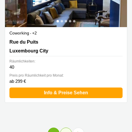
Coworking
+2
10A rue du Puits, Luxembourg City
Rue du Puits
Luxembourg City
Räumlichkeiten:
40
Preis pro Räumlichkeit pro Monat:
ab 299 €
Info & Preise Sehen