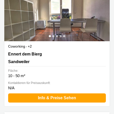
Coworking
+2
2b Ennert dem Bierg, Sandweiler
Ennert dem Bierg
Sandweiler
Fläche:
10 - 50 m²
Kontaktieren für Preisauskunft:
N/A
Info & Preise Sehen