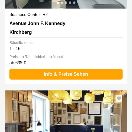
Business Center
+2
43 avenue John F. Kennedy, Kirchberg
Avenue John F. Kennedy
Kirchberg
Räumlichkeiten:
1 - 16
Preis pro Räumlichkeit pro Monat:
ab 639 €
Info & Preise Sehen