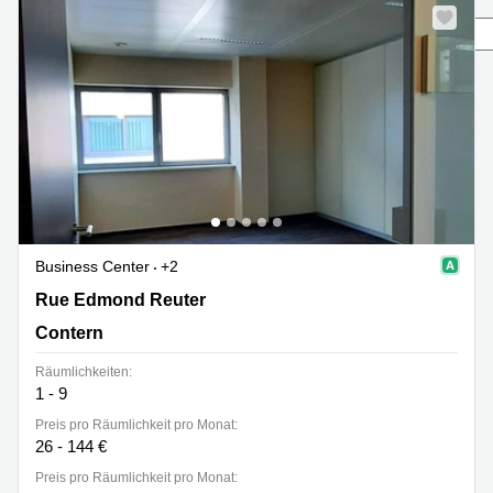
Seite
Bertrange
Сoworking
Esch-sur-
Alzette
Сoworking
Sandweiler
Bureaux
Esch-
sur-
Alzette
Business Center
+2
Bureaux
Sandweiler
Rue Edmond Reuter 17, Contern
Rue Edmond Reuter
Bureaux
Contern
Luxembourg
Räumlichkeiten:
Centres
1 - 9
d’affaires
Preis pro Räumlichkeit pro Monat:
Bertrange
26 - 144 €
Centres
Preis pro Räumlichkeit pro Monat:
Esch-