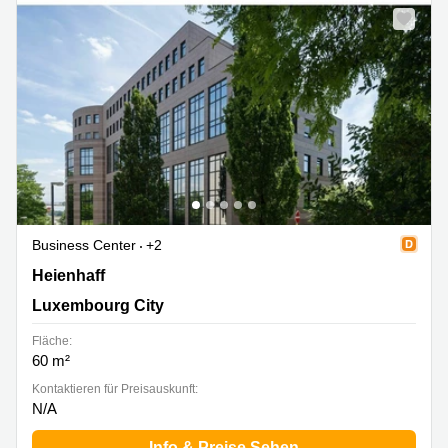
Business Center
+2
Heienhaff 5, Luxembourg City
Heienhaff
Luxembourg City
Fläche:
60 m²
Kontaktieren für Preisauskunft:
N/A
Info & Preise Sehen