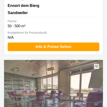
2b Ennert dem Bierg, Sandweiler
Ennert dem Bierg
Sandweiler
Fläche:
50 - 500 m²
Kontaktieren für Preisauskunft:
N/A
Info & Preise Sehen