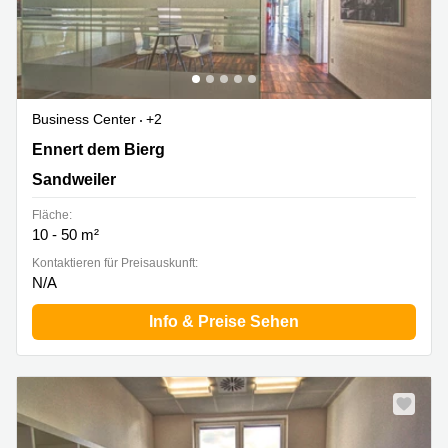
Business Center
+2
2b Ennert dem Bierg, Sandweiler
Ennert dem Bierg
Sandweiler
Fläche:
10 - 50 m²
Kontaktieren für Preisauskunft:
N/A
Info & Preise Sehen