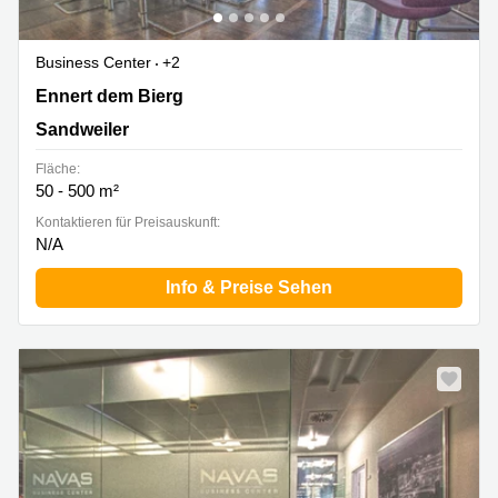
Business Center
+2
2b Ennert dem Bierg, Sandweiler
Ennert dem Bierg
Sandweiler
Fläche:
50 - 500 m²
Kontaktieren für Preisauskunft:
N/A
Info & Preise Sehen