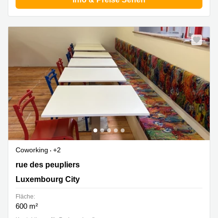
Coworking
+2
20 rue des peupliers, Luxembourg City
rue des peupliers
Luxembourg City
Fläche:
600 m²