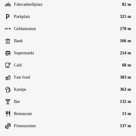
Fahrradstellplatz
82 m
Parkplatz
325 m
Geldautomat
170 m
Bank
166 m
Supermarkt
214 m
Café
68 m
Fast food
383 m
Kneipe
363 m
Bar
132 m
Restaurant
13 m
Fitnesscenter
137 m