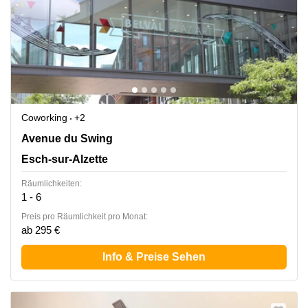
Coworking
+2
7 Avenue du Swing, Belval, Esch-sur-Alzette
Avenue du Swing
Esch-sur-Alzette
Räumlichkeiten:
1 - 6
Preis pro Räumlichkeit pro Monat:
ab 295 €
Info & Preise Sehen