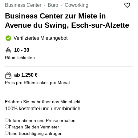
Bertrange
Business Center
Büro
Coworking
Сoworking
Business Center zur Miete in
Esch-sur-
Alzette
Avenue du Swing, Esch-sur-Alzette
Сoworking
Verifiziertes Mietangebot
Sandweiler
Bureaux
10 - 30
Esch-
Räumlichkeiten
sur-
Alzette
ab 1.250 €
Bureaux
Sandweiler
Preis pro Räumlichkeit pro Monat
Bureaux
Luxembourg
+ 24 bilder
Erfahren Sie mehr über das Mietobjekt
100% kostenfrei und unverbindlich
Centres
d’affaires
Bertrange
Informationen und Preise erhalten
Fragen Sie den Vermieter
Centres
Eine Besichtigung anfragen
Esch-