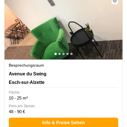
Besprechungsraum
7 Avenue du Swing, Belval, Esch-sur-Alzette
Avenue du Swing
Esch-sur-Alzette
Fläche:
10 - 25 m²
Preis pro Stunde:
48 - 90 €
Info & Preise Sehen